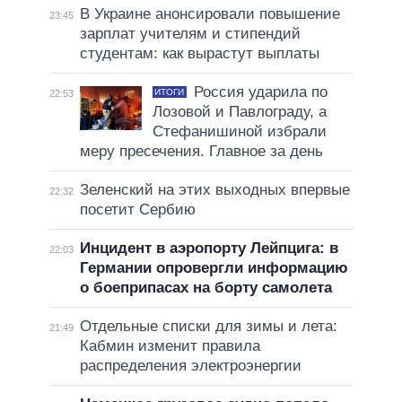
В Украине анонсировали повышение
23:45
зарплат учителям и стипендий
студентам: как вырастут выплаты
Россия ударила по
ИТОГИ
22:53
Лозовой и Павлограду, а
Стефанишиной избрали
меру пресечения. Главное за день
Зеленский на этих выходных впервые
22:32
посетит Сербию
Инцидент в аэропорту Лейпцига: в
22:03
Германии опровергли информацию
о боеприпасах на борту самолета
Отдельные списки для зимы и лета:
21:49
Кабмин изменит правила
распределения электроэнергии