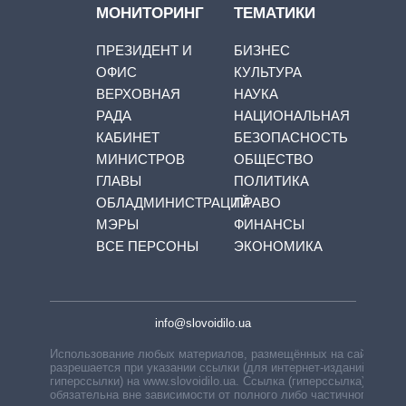
МОНИТОРИНГ
ТЕМАТИКИ
ПРЕЗИДЕНТ И
БИЗНЕС
ОФИС
КУЛЬТУРА
ВЕРХОВНАЯ
НАУКА
РАДА
НАЦИОНАЛЬНАЯ
КАБИНЕТ
БЕЗОПАСНОСТЬ
МИНИСТРОВ
ОБЩЕСТВО
ГЛАВЫ
ПОЛИТИКА
ОБЛАДМИНИСТРАЦИЙ
ПРАВО
МЭРЫ
ФИНАНСЫ
ВСЕ ПЕРСОНЫ
ЭКОНОМИКА
info@slovoidilo.ua
Использование любых материалов, размещённых на сайте,
разрешается при указании ссылки (для интернет-изданий —
гиперссылки) на www.slovoidilo.ua. Ссылка (гиперссылка)
обязательна вне зависимости от полного либо частичного