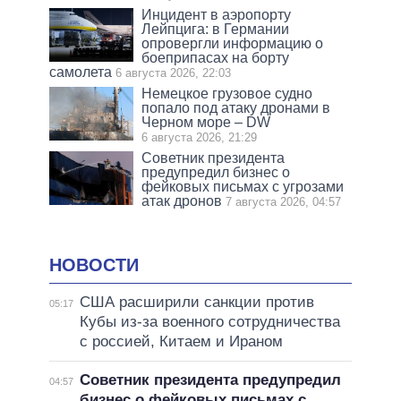
Инцидент в аэропорту
Лейпцига: в Германии
опровергли информацию о
боеприпасах на борту
самолета
6 августа 2026, 22:03
Немецкое грузовое судно
попало под атаку дронами в
Черном море – DW
6 августа 2026, 21:29
Советник президента
предупредил бизнес о
фейковых письмах с угрозами
атак дронов
7 августа 2026, 04:57
НОВОСТИ
США расширили санкции против
05:17
Кубы из-за военного сотрудничества
с россией, Китаем и Ираном
Советник президента предупредил
04:57
бизнес о фейковых письмах с