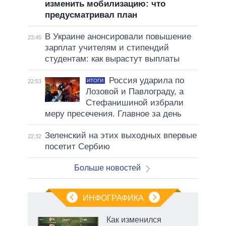
изменить мобилизацию: что
предусматривал план
В Украине анонсировали повышение
23:45
зарплат учителям и стипендий
студентам: как вырастут выплаты
Россия ударила по
ИТОГИ
22:53
Лозовой и Павлограду, а
Стефанишиной избрали
меру пресечения. Главное за день
Зеленский на этих выходных впервые
22:32
посетит Сербию
Больше новостей
ИНФОГРАФИКА
рифы
Как изменился