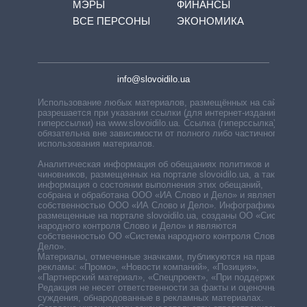
МЭРЫ
ФИНАНСЫ
ВСЕ ПЕРСОНЫ
ЭКОНОМИКА
info@slovoidilo.ua
Использование любых материалов, размещённых на сайте,
разрешается при указании ссылки (для интернет-изданий —
гиперссылки) на www.slovoidilo.ua. Ссылка (гиперссылка)
обязательна вне зависимости от полного либо частичного
использования материалов.
Аналитическая информация об обещаниях политиков и
чиновников, размещенных на портале slovoidilo.ua, а также
информация о состоянии выполнения этих обещаний,
собрана и обработана ООО «ИА Слово и Дело» и является
собственностью ООО «ИА Слово и Дело». Инфографики,
размещенные на портале slovoidilo.ua, созданы ОО «Система
народного контроля Слово и Дело» и являются
собственностью ОО «Система народного контроля Слово и
Дело».
Материалы, отмеченные значками, публикуются на правах
рекламы: «Промо», «Новости компаний», «Позиция»,
«Партнерский материал», «Спецпроект», «При поддержке».
Редакция не несет ответственности за факты и оценочные
суждения, обнародованные в рекламных материалах.