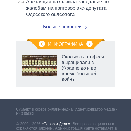
Апелляция назначила заседание по
12:24
жалобам на приговор экс-депутата
Одесского облсовета
Больше новостей
ИНФОГРАФИКА
рифы
Сколько картофеля
у в
выращивали в
 на
Украине до и во
время большой
войны
Субъект в сфере онлайн-медиа. Идентификатор медиа –
R40-05063
© 2009—2026
«Слово и Дело»
.
Все права защищены и
охраняются законом. Администрация сайта оставляет за