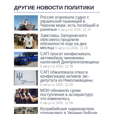
ДРУГИЕ НОВОСТИ ПОЛИТИКИ
Россия атаковала судно с
украинской пшеницей в
Черном море, есть погибший и
раненые
6 августа 2026, 12:20
Замглавы Запорожского
облсовета продлили
обязанности еще на два
месяца
6 августа 2026, 11:26
САП просит конфисковать
автомобиль чиновника
налоговой Днепропетровщины
6 августа 2026, 12:35
САП обжаловала отказ в
конфискации активов экс-
депутата из Николаевщины
6 августа 2026, 12:20
МОН обновило сроки
поступления в аспирантуру:
что изменилось
6 августа 2026, 11:09
Колумбийские наркокартели
отправляют в Украину бойцов,