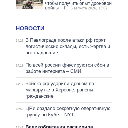
чтобы получить опыт дроновой
войны – FT
6 августа 2026, 13:02
НОВОСТИ
В Павлограде после атаки рф горят
14:26
логистические склады, есть жертва и
пострадавшие
По всей россии фиксируются сбои в
14:19
работе интернета – СМИ
Войска рф ударили дроном по
14:17
маршрутке в Херсоне, ранены
гражданские
ЦРУ создало секретную оперативную
13:52
группу по Кубе – NYT
Великобритания расширила
13:41