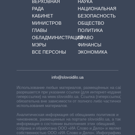
ВЕРХОВНАЯ
НАУКА
РАДА
НАЦИОНАЛЬНАЯ
КАБИНЕТ
БЕЗОПАСНОСТЬ
МИНИСТРОВ
ОБЩЕСТВО
ГЛАВЫ
ПОЛИТИКА
ОБЛАДМИНИСТРАЦИЙ
ПРАВО
МЭРЫ
ФИНАНСЫ
ВСЕ ПЕРСОНЫ
ЭКОНОМИКА
info@slovoidilo.ua
Использование любых материалов, размещённых на сайте,
разрешается при указании ссылки (для интернет-изданий —
гиперссылки) на www.slovoidilo.ua. Ссылка (гиперссылка)
обязательна вне зависимости от полного либо частичного
использования материалов.
Аналитическая информация об обещаниях политиков и
чиновников, размещенных на портале slovoidilo.ua, а также
информация о состоянии выполнения этих обещаний,
собрана и обработана ООО «ИА Слово и Дело» и является
собственностью ООО «ИА Слово и Дело». Инфографики,