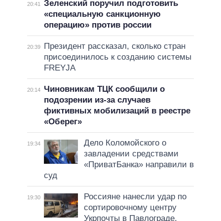
Зеленский поручил подготовить
20:41
«специальную санкционную
операцию» против россии
Президент рассказал, сколько стран
20:39
присоединилось к созданию системы
FREYJA
Чиновникам ТЦК сообщили о
20:14
подозрении из-за случаев
фиктивных мобилизаций в реестре
«Оберег»
Дело Коломойского о
19:34
завладении средствами
«ПриватБанка» направили в
суд
Россияне нанесли удар по
19:30
сортировочному центру
Укрпочты в Павлограде,