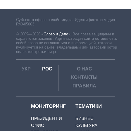
Субъект в сфере онлайн-медиа. Идентификатор медиа –
R40-05063
© 2009—2026
«Слово и Дело»
.
Все права защищены и
охраняются законом. Администрация сайта оставляет за
собой право не соглашаться с информацией, которая
публикуется на сайте, владельцами или авторами которой
являются третьи лица.
УКР
РОС
О НАС
КОНТАКТЫ
ПРАВИЛА
МОНИТОРИНГ
ТЕМАТИКИ
ПРЕЗИДЕНТ И
БИЗНЕС
ОФИС
КУЛЬТУРА