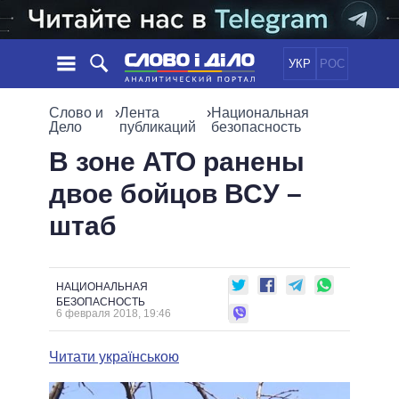
УКР
РОС
НОВОСТИ
Слово и
›
Лента
›
Национальная
Дело
публикаций
безопасность
ОБЕЩАНИЯ
ЛЕНТА
ПОЛИТИКА
В зоне АТО ранены
СОБЫТИЯ
ЭКОНОМИКА
двое бойцов ВСУ –
ПОЛИТИКИ
СТАТЬИ
ОБЩЕСТВО
штаб
ИНФОГРАФИКА
МНЕНИЯ
МИР
ВСЕ ПОЛИТИКИ
ОБЗОРЫ
ПРЕЗИДЕНТ И ОФИС
ВИДЕО
ДАЙДЖЕСТЫ
ВЕРХОВНАЯ РАДА
НАЦИОНАЛЬНАЯ
БЕЗОПАСНОСТЬ
ПОДДЕРЖАТЬ
КАБИНЕТ МИНИСТРОВ
6 февраля 2018, 19:46
ГЛАВЫ ОБЛАДМИНИСТРАЦИЙ
СРАВНЕНИЕ ПОЛИТИКОВ
Читати українською
МЭРЫ
ВСЕ ПЕРСОНЫ