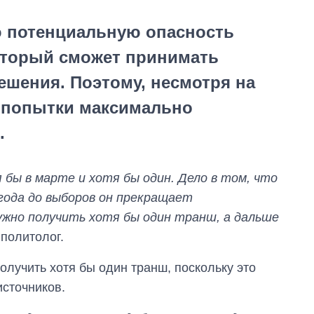
ю потенциальную опасность
оторый сможет принимать
шения. Поэтому, несмотря на
т попытки максимально
.
бы в марте и хотя бы один. Дело в том, что
года до выборов он прекращает
ужно получить хотя бы один транш, а дальше
 политолог.
Сколько
картофеля
выращивали в
олучить хотя бы один транш, поскольку это
Украине до и во
источников.
время большой
войны