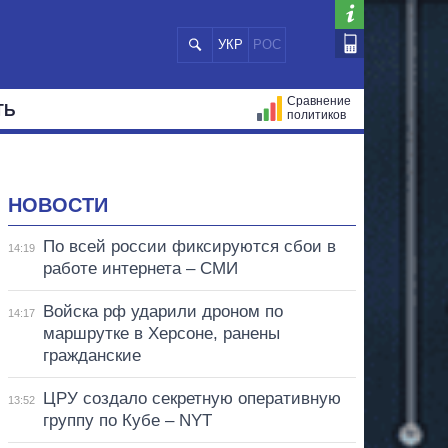
УКР
РОС
Сравнение
ТЬ
политиков
СТРАЦИЙ
МЭРЫ
ВСЕ ПЕРСОНЫ
НОВОСТИ
По всей россии фиксируются сбои в
14:19
работе интернета – СМИ
Войска рф ударили дроном по
14:17
маршрутке в Херсоне, ранены
гражданские
ЦРУ создало секретную оперативную
13:52
группу по Кубе – NYT