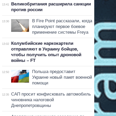
Великобритания расширила санкции
13:41
против россии
В Fire Point рассказали, когда
13:30
планируют первое боевое
применение системы Freya
Колумбийские наркокартели
13:02
отправляют в Украину бойцов,
чтобы получить опыт дроновой
войны – FT
Польша предоставит
12:50
Украине новый пакет военной
помощи
САП просит конфисковать автомобиль
12:35
чиновника налоговой
Днепропетровщины