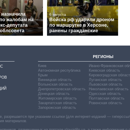
 назначила
6 августа
 по жалобам на
Войска рф ударили дроном
кс-депутата
по маршрутке в Херсоне,
 облсовета
ранены гражданские
РЕГИОНЫ
Киев
Ивано-Франковская об
ИС
Автономная республика
Киевская область
Крым
Кировоградская област
РОВ
Винницкая область
Луганская область
Волынская область
Львовская область
ЦИЙ
Днепропетровская область
Николаевская область
Донецкая область
Одесская область
Житомирская область
Полтавская область
Закарпатская область
Ровенская область
Запорожская область
 разрешается при указании ссылки (для интернет-изданий — гиперссылки
ния материалов.
овников, размещенных на портале slovoidilo.ua, а также информация о 