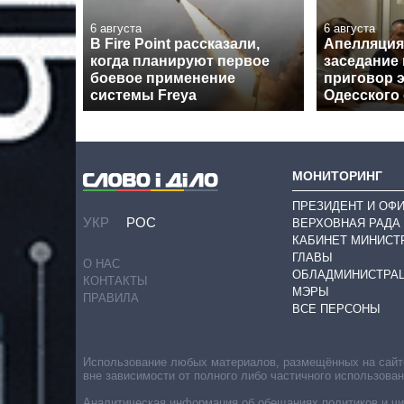
6 августа
6 августа
В Fire Point рассказали,
Апелляция
когда планируют первое
заседание
боевое применение
приговор э
системы Freya
Одесского
МОНИТОРИНГ
ПРЕЗИДЕНТ И ОФ
УКР
РОС
ВЕРХОВНАЯ РАДА
КАБИНЕТ МИНИСТ
ГЛАВЫ
О НАС
ОБЛАДМИНИСТРА
КОНТАКТЫ
МЭРЫ
ПРАВИЛА
ВСЕ ПЕРСОНЫ
Использование любых материалов, размещённых на сайте,
вне зависимости от полного либо частичного использова
Аналитическая информация об обещаниях политиков и чин