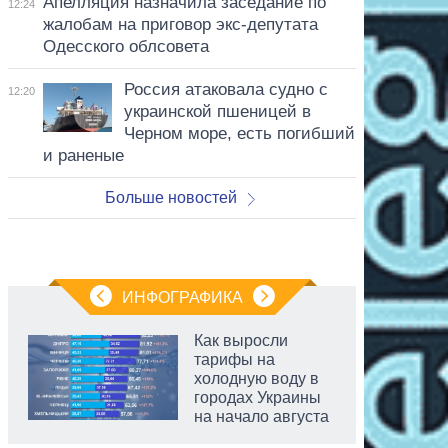
Апелляция назначила заседание по
12:24
жалобам на приговор экс-депутата
Одесского облсовета
Россия атаковала судно с
12:20
украинской пшеницей в
Черном море, есть погибший
и раненые
Больше новостей
ИНФОГРАФИКА
Как выросли
тарифы на
холодную воду в
городах Украины
на начало августа