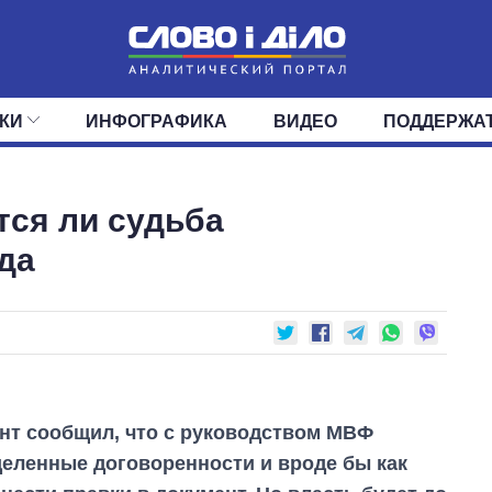
КИ
ИНФОГРАФИКА
ВИДЕО
ПОДДЕРЖА
ИС
ЛЕНТА
ВЕРХОВНАЯ РАДА
СОБЫТИЯ
СТАТЬИ
КАБИНЕТ МИНИСТРОВ
МНЕНИЯ
ОБЗОРЫ
ГЛАВЫ ОБЛАДМИНИ
ДАЙДЖЕСТЫ
тся ли судьба
ПОЛИТИКА
ДЕПУТАТЫ
ЭКОНОМИКА
КОМИТЕТЫ
ФРАКЦИИ
ОБЩЕСТВО
ОКРУГА
МИР
да
нт сообщил, что с руководством МВФ
еленные договоренности и вроде бы как