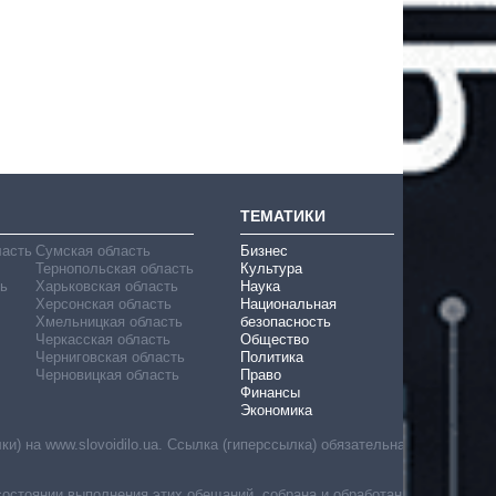
ТЕМАТИКИ
ласть
Сумская область
Бизнес
Тернопольская область
Культура
ь
Харьковская область
Наука
Херсонская область
Национальная
Хмельницкая область
безопасность
Черкасская область
Общество
Черниговская область
Политика
Черновицкая область
Право
Финансы
Экономика
) на www.slovoidilo.ua. Ссылка (гиперссылка) обязательна
состоянии выполнения этих обещаний, собрана и обработана