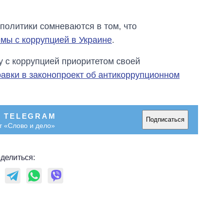
политики сомневаются в том, что
мы с коррупцией в Украине
.
 с коррупцией приоритетом своей
равки в законопроект об антикоррупционном
В TELEGRAM
Подписаться
т «Слово и дело»
делиться: