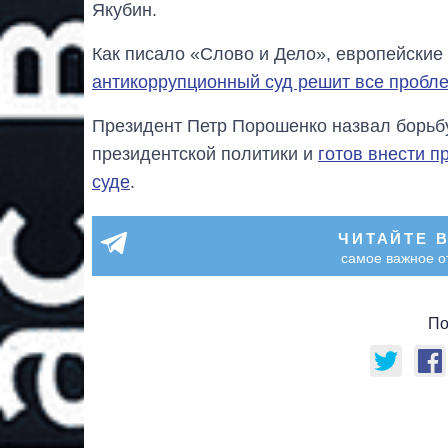
Якубин.
Как писало «Слово и Дело», европейские 
антикоррупционный суд решит все пробле
Президент Петр Порошенко назвал борьбу
президентской политики и
готов внести п
суде
.
ЧИТАЙТЕ 
самое важное о
По