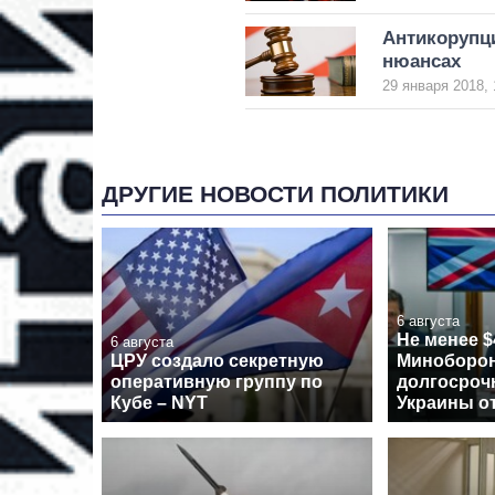
Антикорупци
нюансах
29 января 2018, 
ДРУГИЕ НОВОСТИ ПОЛИТИКИ
6 августа
Не менее $
6 августа
ЦРУ создало секретную
Миноборон
оперативную группу по
долгосроч
Кубе – NYT
Украины о