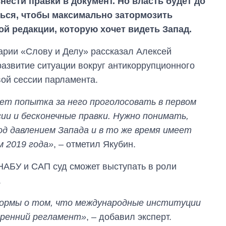
нести правки в документ. Но власть будет до
ься, чтобы максимально затормозить
ой редакции, которую хочет видеть Запад.
арии «Слову и Делу» рассказал Алексей
развитие ситуации вокруг антикоррупционного
вой сессии парламента.
ет попытка за него проголосовать в первом
ии и бесконечные правки. Нужно понимать,
од давлением Запада и в то же время имеет
м 2019 года»
, – отметил Якубин.
 НАБУ и САП суд сможет выступать в роли
.
нормы о том, что международные институции
тренний регламент»
, – добавил эксперт.