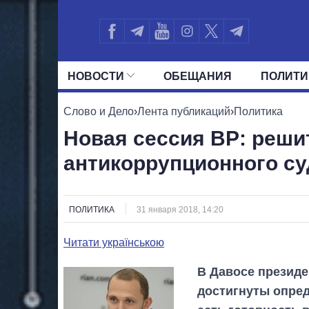
НОВОСТИ
ОБЕЩАНИЯ
ПОЛИТИ
ВСЕ ПОЛИТИКИ
ПРЕЗИДЕНТ И ОФ
Слово и Дело
›
Лента публикаций
›
Политика
Новая сессия ВР: реши
антикоррупционного су
ПОЛИТИКА
31 января 2018, 14:20
Читати українською
В Давосе президе
достигнуты опред