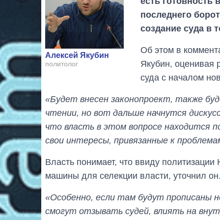
есть готовность в
последнего борот
создание суда в т
Об этом в коммент
Алексей Якубин
Якубин, оценивая 
политолог
суда с началом но
«Будет внесен законопроект, также буд
чтении, но вот дальше начнутся дискусс
что власть в этом вопросе находится п
свои интересы, привязанные к проблема
Власть понимает, что ввиду политизации
машины для селекции власти, уточнил он
«Особенно, если там будут прописаны 
смогут отзывать судей, влиять на вну