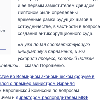
и ее первым заместителем Дэвидом
Липтоном были определены
временные рамки будущих шагов в
сотрудничестве, в частности в вопросе
ном
создания антикоррупционного суда.
«
Я уже подал соответствующую
инициативу в парламент, и мы
ускорили процесс, который должен
 чтению
», – сказал Порошенко.
стие во Всемирном экономическом форуме в
ился с премьер-министром Израиля
м Европейской Комиссии по вопросам
вичем и
директором-распорядителем МВФ