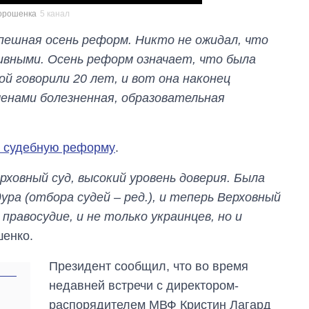
обороны за 13 лет
Порошенка
5 канал
войны с россией
спешная осень реформ. Никто не ожидал, что
вными. Осень реформ означает, что была
й говорили 20 лет, и вот она наконец
енами болезненная, образовательная
а судебную реформу
.
рховный суд, высокий уровень доверия. Была
ра (отбора судей – ред.), и теперь Верховный
правосудие, и не только украинцев, но и
шенко.
Президент сообщил, что во время
недавней встречи с директором-
распорядителем МВФ Кристин Лагард