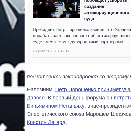
пообещал ускорить
создание
антикоррупционного
суда
Президент Петр Порошенко заявил, что Украина
дорабатывает законопроект об антикоррупцион
суде вместе с международными партнерами.
25 января 2018, 12:14
подготовить законопроект ко второму
Напомним,
Петр Порошенко принимет уча
Давосе
. В первый день форума он
встрет
Биньямином Нетаньяху
, вице-президенто
Энергетического союза Марошем Шефчо
Кристин Лагард
.