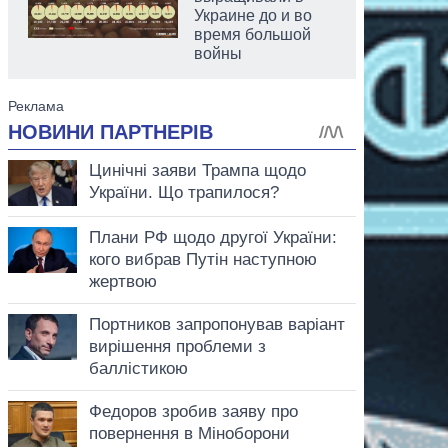
Украине до и во
время большой
войны
аспирант