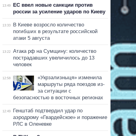
ЕС ввел новые санкции против
13:49
россии за усиление ударов по Киеву
В Киеве возросло количество
13:33
погибших в результате российской
атаки 5 августа
Атака рф на Сумщину: количество
13:22
пострадавших увеличилось до 13
человек
«Укрзализныця» изменила
12:58
маршруты ряда поездов из-
за ситуации с
безопасностью в восточных регионах
Генштаб подтвердил удар по
12:49
аэродрому «Гвардейское» и поражение
РЛС в Оленевке