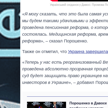
Український сніданок у Давосі. Промова 
«
Я могу сказать, что это была самая у
мы будем такими удачливыми и эффекти
проведена пенсионная реформа, о которо
состоялась. Медицинская реформа, врем
реформа
», – сказал Порошенко.
Также он отметил, что
Украина завершил
«
Теперь у нас есть реорганизованный Ве
проведена абсолютно прозрачная процеду
суд будет защищать право украинцев на 
инвесторов в Украине
», – добавил Поро
Порошенко в Давосе