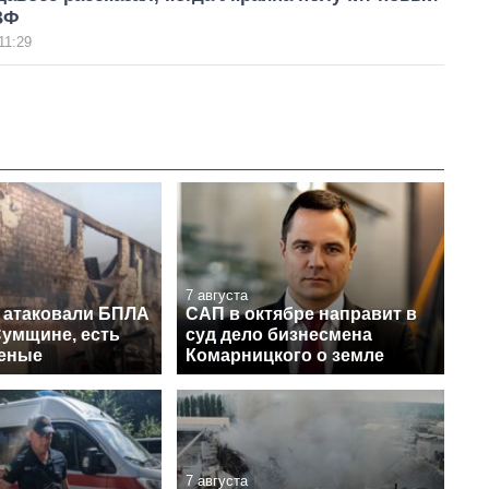
ВФ
11:29
7 августа
 атаковали БПЛА
САП в октябре направит в
Сумщине, есть
суд дело бизнесмена
еные
Комарницкого о земле
7 августа