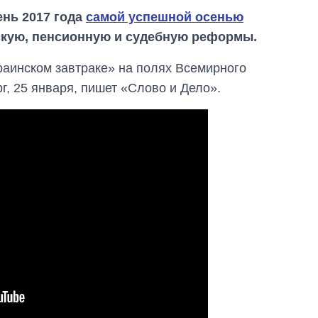
ень 2017 года
самой успешной осенью
скую, пенсионную и судебную реформы.
краинском завтраке» на полях Всемирного
г, 25 января, пишет «Слово и Дело».
Как изменился
бюджет
Министерства