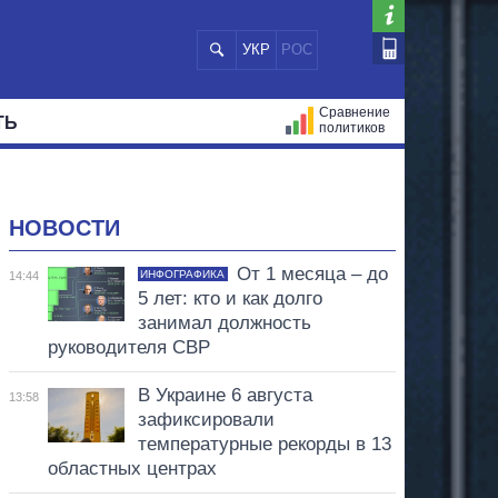
УКР
РОС
Сравнение
ТЬ
политиков
СТРАЦИЙ
МЭРЫ
ВСЕ ПЕРСОНЫ
НОВОСТИ
От 1 месяца – до
ИНФОГРАФИКА
14:44
5 лет: кто и как долго
занимал должность
руководителя СВР
В Украине 6 августа
13:58
зафиксировали
температурные рекорды в 13
областных центрах