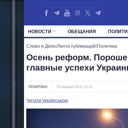
НОВОСТИ
ОБЕЩАНИЯ
ПОЛИТИ
ВСЕ ПОЛИТИКИ
ПРЕЗИДЕНТ И ОФ
Слово и Дело
›
Лента публикаций
›
Политика
Осень реформ. Порошен
главные успехи Украин
ПОЛИТИКА
25 января 2018, 12:32
Читати українською