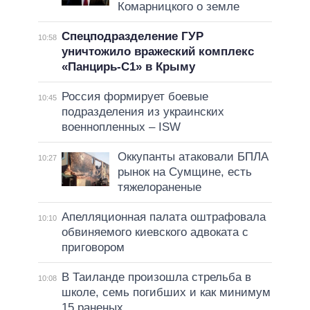
Комарницкого о земле
Спецподразделение ГУР
10:58
уничтожило вражеский комплекс
«Панцирь-С1» в Крыму
Россия формирует боевые
10:45
подразделения из украинских
военнопленных – ISW
Оккупанты атаковали БПЛА
10:27
рынок на Сумщине, есть
тяжелораненые
Апелляционная палата оштрафовала
10:10
обвиняемого киевского адвоката с
приговором
В Таиланде произошла стрельба в
10:08
школе, семь погибших и как минимум
15 раненых