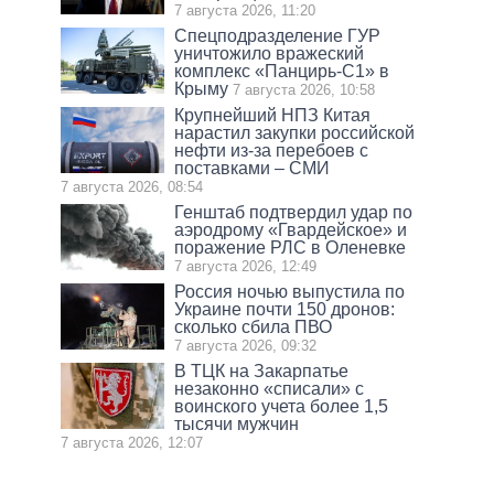
7 августа 2026, 11:20
Спецподразделение ГУР
уничтожило вражеский
комплекс «Панцирь-С1» в
Крыму
7 августа 2026, 10:58
Крупнейший НПЗ Китая
нарастил закупки российской
нефти из-за перебоев с
поставками – СМИ
7 августа 2026, 08:54
Генштаб подтвердил удар по
аэродрому «Гвардейское» и
поражение РЛС в Оленевке
7 августа 2026, 12:49
Россия ночью выпустила по
Украине почти 150 дронов:
сколько сбила ПВО
7 августа 2026, 09:32
В ТЦК на Закарпатье
незаконно «списали» с
воинского учета более 1,5
тысячи мужчин
7 августа 2026, 12:07