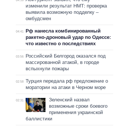
изменили результат НМТ: проверка
выявила возможную подделку –
омбудсмен
Рф нанесла комбинированный
04:41
ракетно-дроновый удар по Одессе:
что известно о последствиях
Российский Белгород оказался под
03:56
массированной атакой, в городе
вспыхнули пожары
Турция передала рф предложение о
02:58
моратории на атаки в Черном море
Зеленский назвал
02:31
возможные сроки боевого
применения украинской
баллистики