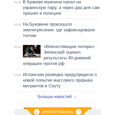
В Кракове мужчина напал на
01:53
украинскую пару, а через два дня сам
пришел в полицию
На Буковине произошло
00:55
землетрясение: где зафиксировали
толчки
«Впечатляющие потери»:
00:41
Зеленский оценил
результаты 40-дневной
операции против рф
Испанская разведка предупредила о
23:55
новой попытке массового прорыва
мигрантов в Сеуту
Больше новостей
ИНФОГРАФИКА