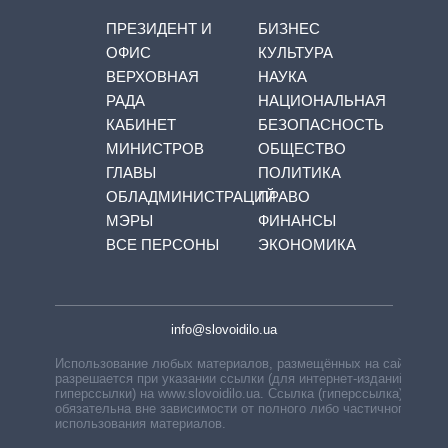
ПРЕЗИДЕНТ И
БИЗНЕС
ОФИС
КУЛЬТУРА
ВЕРХОВНАЯ
НАУКА
РАДА
НАЦИОНАЛЬНАЯ
КАБИНЕТ
БЕЗОПАСНОСТЬ
МИНИСТРОВ
ОБЩЕСТВО
ГЛАВЫ
ПОЛИТИКА
ОБЛАДМИНИСТРАЦИЙ
ПРАВО
МЭРЫ
ФИНАНСЫ
ВСЕ ПЕРСОНЫ
ЭКОНОМИКА
info@slovoidilo.ua
Использование любых материалов, размещённых на сайте,
разрешается при указании ссылки (для интернет-изданий —
гиперссылки) на www.slovoidilo.ua. Ссылка (гиперссылка)
обязательна вне зависимости от полного либо частичного
использования материалов.