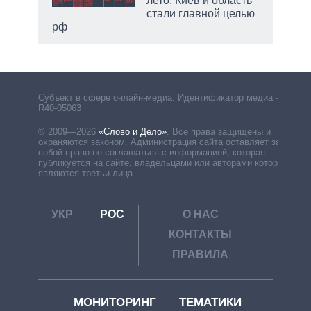
лето: Киев и область
стали главной целью
рф
Субъект в сфере онлайн-медиа. Идентификатор медиа –
R40-05063
© 2009—2026
«Слово и Дело»
.
Все права защищены и
охраняются законом. Администрация сайта оставляет за
собой право не соглашаться с информацией, которая
публикуется на сайте, владельцами или авторами которой
являются третьи лица.
УКР
РОС
О НАС
КОНТАКТЫ
ПРАВИЛА
МОНИТОРИНГ
ТЕМАТИКИ