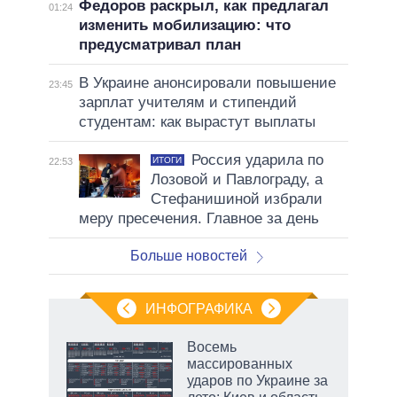
Федоров раскрыл, как предлагал
01:24
изменить мобилизацию: что
предусматривал план
В Украине анонсировали повышение
23:45
зарплат учителям и стипендий
студентам: как вырастут выплаты
Россия ударила по
ИТОГИ
22:53
Лозовой и Павлограду, а
Стефанишиной избрали
меру пресечения. Главное за день
Больше новостей
ИНФОГРАФИКА
рифы
Восемь
у в
массированных
 на
ударов по Украине за