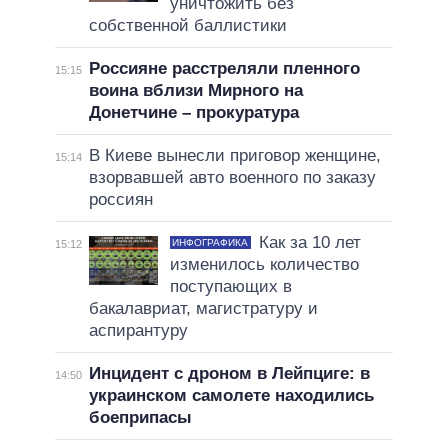
уничтожить без
собственной баллистики
Россияне расстреляли пленного
15:15
воина вблизи Мирного на
Донетчине – прокуратура
В Киеве вынесли приговор женщине,
15:14
взорвавшей авто военного по заказу
россиян
Как за 10 лет
ИНФОГРАФИКА
15:12
изменилось количество
поступающих в
бакалавриат, магистратуру и
аспирантуру
Инцидент с дроном в Лейпциге: в
14:50
украинском самолете находились
боеприпасы