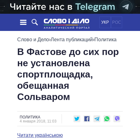
УКР
РОС
НОВОСТИ
Слово и Дело
›
Лента публикаций
›
Политика
В Фастове до сих пор
ОБЕЩАНИЯ
ЛЕНТА
ПОЛИТИКА
не установлена
СОБЫТИЯ
ЭКОНОМИКА
ПОЛИТИКИ
спортплощадка,
СТАТЬИ
ОБЩЕСТВО
ИНФОГРАФИКА
МНЕНИЯ
МИР
ВСЕ ПОЛИТИКИ
обещанная
ОБЗОРЫ
ПРЕЗИДЕНТ И ОФИС
Сольваром
ВИДЕО
ДАЙДЖЕСТЫ
ВЕРХОВНАЯ РАДА
ПОДДЕРЖАТЬ
КАБИНЕТ МИНИСТРОВ
ГЛАВЫ ОБЛАДМИНИСТРАЦИЙ
ПОЛИТИКА
СРАВНЕНИЕ ПОЛИТИКОВ
4 января 2018, 11:03
МЭРЫ
Читати українською
ВСЕ ПЕРСОНЫ