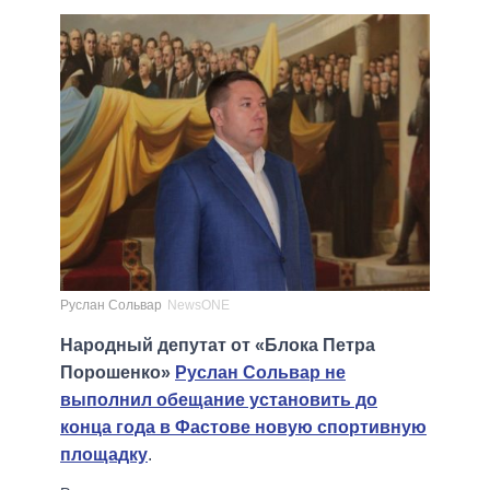
Руслан Сольвар
NewsONE
Народный депутат от «Блока Петра
Порошенко»
Руслан Сольвар не
выполнил обещание установить до
конца года в Фастове новую спортивную
площадку
.