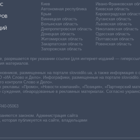
Киев
Ивано-Франковская об
ИС
Автономная республика
Киевская область
Крым
Кировоградская област
РОВ
Винницкая область
Луганская область
Волынская область
Львовская область
ЦИЙ
Днепропетровская область
Николаевская область
Донецкая область
Одесская область
Житомирская область
Полтавская область
Закарпатская область
Ровенская область
Запорожская область
 разрешается при указании ссылки (для интернет-изданий — гиперссылки
ния материалов.
овников, размещенных на портале slovoidilo.ua, а также информация о 
«ИА Слово и Дело». Инфографики, размещенные на портале slovoidilo.
о контроля Слово и Дело».
х рекламы: «Промо», «Новости компаний», «Позиция», «Партнерский мат
е суждения, обнародованные в рекламных материалах. Согласно украин
R40-05063
раняются законом. Администрация сайта
, которая публикуется на сайте, владельцами