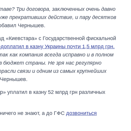
область стали
аве? Три договора, заключенных очень давно
главной целью рф
уже прекративших действие, и пару десятков
добавил Чернышев.
суд «Киевстара» с Государственной фискальной
доплатил в казну Украины почти 1,5 млрд грн.
ак как компания всегда исправно и в полном
 в бюджет страны. Не зря нас регулярно
асли связи и одним из самых крупнейших
л Чернышев.
ар» уплатил в казну 52 млрд грн различных
ничего не знают, а до ГФС
дозвониться