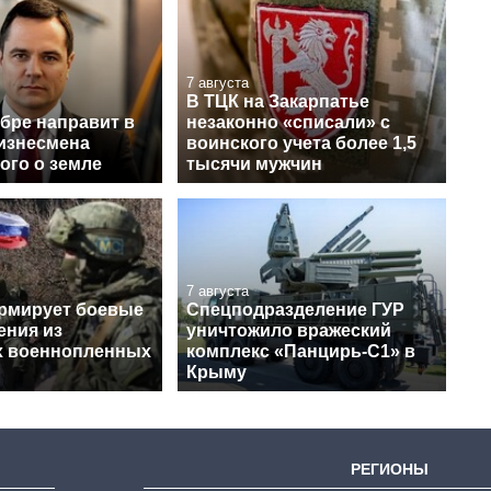
7 августа
В ТЦК на Закарпатье
бре направит в
незаконно «списали» с
бизнесмена
воинского учета более 1,5
ого о земле
тысячи мужчин
7 августа
рмирует боевые
Спецподразделение ГУР
ения из
уничтожило вражеский
х военнопленных
комплекс «Панцирь-С1» в
Крыму
РЕГИОНЫ