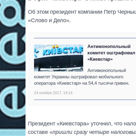
Об этом президент компании Петр Черны
«Слово и Дело».
Антимонопольный
комитет оштрафовал
«Киевстар»
Антимонопольный
комитет Украины оштрафовал мобильного
оператора «Киевстар» на 54,4 тысячи гривен.
24 ноября 2017, 19:14
Президент «Киевстара» уточнил, что нало
составе «
пришли сразу четыре налоговы