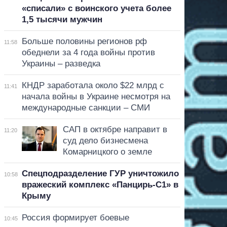
«списали» с воинского учета более
1,5 тысячи мужчин
Больше половины регионов рф
11:58
обеднели за 4 года войны против
Украины – разведка
КНДР заработала около $22 млрд с
11:41
начала войны в Украине несмотря на
международные санкции – СМИ
САП в октябре направит в
11:20
суд дело бизнесмена
Комарницкого о земле
Спецподразделение ГУР уничтожило
10:58
вражеский комплекс «Панцирь-С1» в
Крыму
Россия формирует боевые
10:45