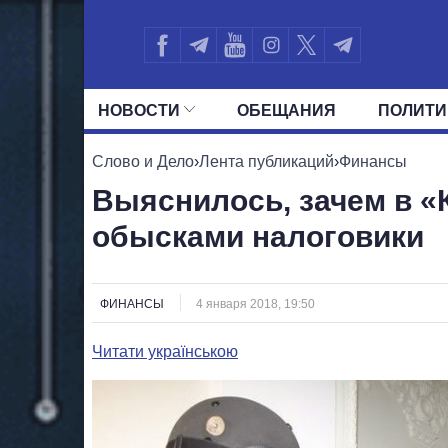
НОВОСТИ
ОБЕЩАНИЯ
ПОЛИТИ
ВСЕ ПОЛИТИКИ
ПРЕЗИДЕНТ И ОФ
Слово и Дело
›
Лента публикаций
›
Финансы
Выяснилось, зачем в «
обысками налоговики
ФИНАНСЫ
4 января 2018, 19:50
Читати українською