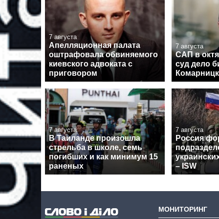
7 августа
Апелляционная палата
7 августа
оштрафовала обвиняемого
САП в октя
киевского адвоката с
суд дело 
приговором
Комарницк
7 августа
7 августа
В Таиланде произошла
Россия фо
стрельба в школе, семь
подраздел
погибших и как минимум 15
украински
раненых
– ISW
МОНИТОРИНГ