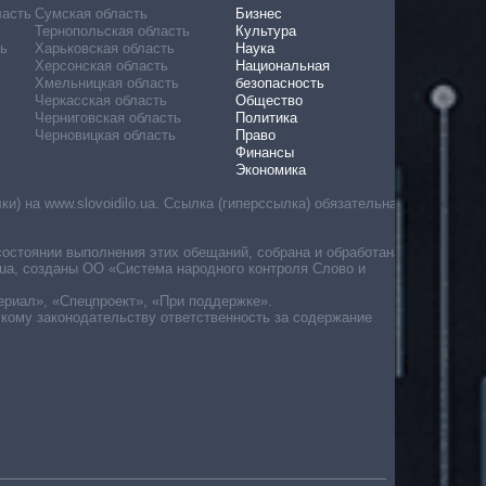
ласть
Сумская область
Бизнес
Тернопольская область
Культура
ь
Харьковская область
Наука
Херсонская область
Национальная
Хмельницкая область
безопасность
Черкасская область
Общество
Черниговская область
Политика
Черновицкая область
Право
Финансы
Экономика
) на www.slovoidilo.ua. Ссылка (гиперссылка) обязательна
состоянии выполнения этих обещаний, собрана и обработана
ua, созданы ОО «Система народного контроля Слово и
ериал», «Спецпроект», «При поддержке».
скому законодательству ответственность за содержание