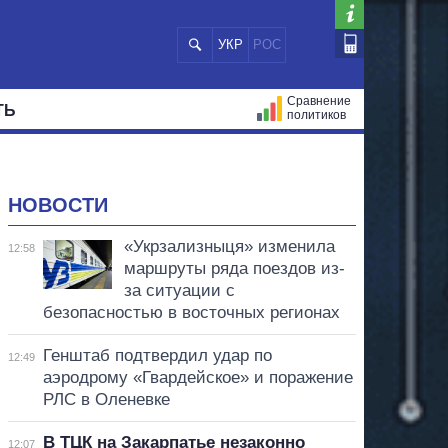
УКР
РОС
Сравнение
ТЬ
политиков
СТРАЦИЙ
МЭРЫ
ВСЕ ПЕРСОНЫ
НОВОСТИ
«Укрзализныця» изменила
12:58
маршруты ряда поездов из-
за ситуации с
безопасностью в восточных регионах
Генштаб подтвердил удар по
12:49
аэродрому «Гвардейское» и поражение
РЛС в Оленевке
В ТЦК на Закарпатье незаконно
12:07