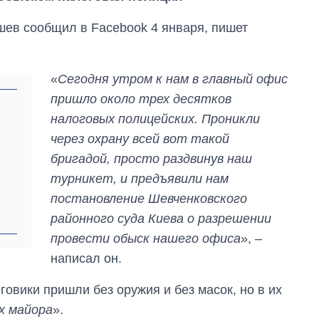
шев сообщил в Facebook 4 января, пишет
«
Сегодня утром к нам в главный офис
пришло около трех десятков
налоговых полицейских. Проникли
через охрану всей вот такой
бригадой, просто раздвинув наш
турникет, и предъявили нам
постановление Шевченковского
районного суда Киева о разрешении
провести обыск нашего офиса
», –
написал он.
Восемь
массированных
говики пришли без оружия и без масок, но в их
ударов по Украине
х майора
».
за лето: Киев и