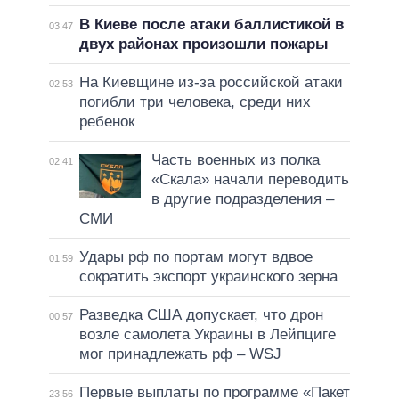
В Киеве после атаки баллистикой в
03:47
двух районах произошли пожары
На Киевщине из-за российской атаки
02:53
погибли три человека, среди них
ребенок
Часть военных из полка
02:41
«Скала» начали переводить
в другие подразделения –
СМИ
Удары рф по портам могут вдвое
01:59
сократить экспорт украинского зерна
Разведка США допускает, что дрон
00:57
возле самолета Украины в Лейпциге
мог принадлежать рф – WSJ
Первые выплаты по программе «Пакет
23:56