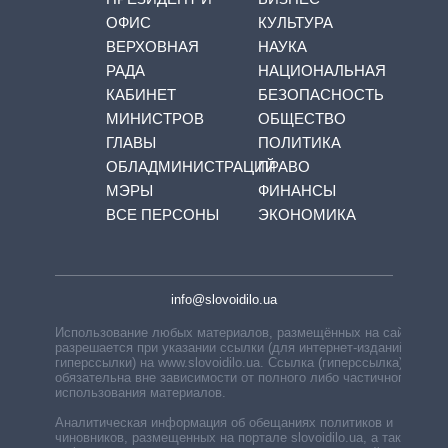
ОФИС
КУЛЬТУРА
ВЕРХОВНАЯ
НАУКА
РАДА
НАЦИОНАЛЬНАЯ
КАБИНЕТ
БЕЗОПАСНОСТЬ
МИНИСТРОВ
ОБЩЕСТВО
ГЛАВЫ
ПОЛИТИКА
ОБЛАДМИНИСТРАЦИЙ
ПРАВО
МЭРЫ
ФИНАНСЫ
ВСЕ ПЕРСОНЫ
ЭКОНОМИКА
info@slovoidilo.ua
Использование любых материалов, размещённых на сайте,
разрешается при указании ссылки (для интернет-изданий —
гиперссылки) на www.slovoidilo.ua. Ссылка (гиперссылка)
обязательна вне зависимости от полного либо частичного
использования материалов.
Аналитическая информация об обещаниях политиков и
чиновников, размещенных на портале slovoidilo.ua, а также