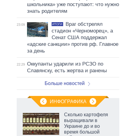
школьника» уже поступают: что нужно
знать родителям
Враг обстрелял
ИТОГИ
23:09
стадион «Черноморец», а
Сенат США поддержал
«адские санкции» против рф. Главное
за день
Оккупанты ударили из РСЗО по
22:29
Славянску, есть жертва и ранены
Больше новостей
ИНФОГРАФИКА
Сколько картофеля
выращивали в
не за
Украине до и во
асть
время большой