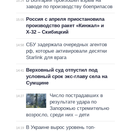
В Болгарии произошел взрыв на
15:24
заводе по производству боеприпасов
Россия с апреля приостановила
15:05
производство ракет «Кинжал» и
Х-32 – Скибицкий
СБУ задержала очередных агентов
14:58
рф, которые активировали десятки
Starlink для врага
Верховный суд отпустил под
14:41
условный срок экс-главу села на
Сумщине
Число пострадавших в
14:27
результате удара по
Запорожью стремительно
возросло, среди них – дети
В Украине вырос уровень топ-
14:19