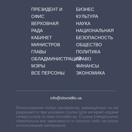
ПРЕЗИДЕНТ И
БИЗНЕС
ОФИС
КУЛЬТУРА
ВЕРХОВНАЯ
НАУКА
РАДА
НАЦИОНАЛЬНАЯ
КАБИНЕТ
БЕЗОПАСНОСТЬ
МИНИСТРОВ
ОБЩЕСТВО
ГЛАВЫ
ПОЛИТИКА
ОБЛАДМИНИСТРАЦИЙ
ПРАВО
МЭРЫ
ФИНАНСЫ
ВСЕ ПЕРСОНЫ
ЭКОНОМИКА
info@slovoidilo.ua
Использование любых материалов, размещённых на сайте,
разрешается при указании ссылки (для интернет-изданий —
гиперссылки) на www.slovoidilo.ua. Ссылка (гиперссылка)
обязательна вне зависимости от полного либо частичного
использования материалов.