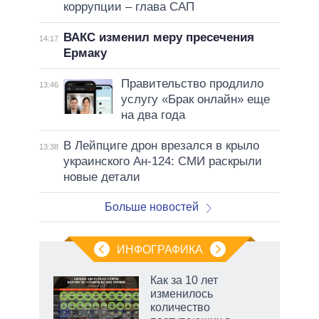
коррупции – глава САП
ВАКС изменил меру пресечения
14:17
Ермаку
Правительство продлило
13:46
услугу «Брак онлайн» еще
на два года
В Лейпциге дрон врезался в крыло
13:38
украинского Ан-124: СМИ раскрыли
новые детали
Больше новостей
ИНФОГРАФИКА
 как
Как за 10 лет
чипы
изменилось
ды и
количество