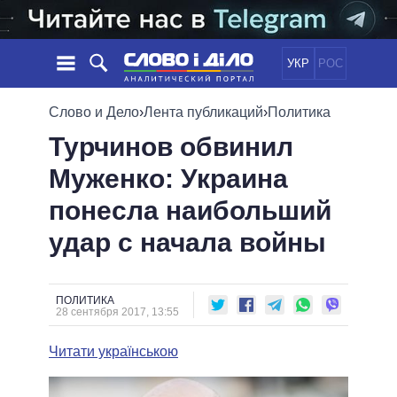
УКР
РОС
НОВОСТИ
Слово и Дело
›
Лента публикаций
›
Политика
Турчинов обвинил
ОБЕЩАНИЯ
ЛЕНТА
ПОЛИТИКА
Муженко: Украина
СОБЫТИЯ
ЭКОНОМИКА
ПОЛИТИКИ
понесла наибольший
СТАТЬИ
ОБЩЕСТВО
ИНФОГРАФИКА
МНЕНИЯ
МИР
ВСЕ ПОЛИТИКИ
удар с начала войны
ОБЗОРЫ
ПРЕЗИДЕНТ И ОФИС
ВИДЕО
ДАЙДЖЕСТЫ
ВЕРХОВНАЯ РАДА
ПОЛИТИКА
ПОДДЕРЖАТЬ
КАБИНЕТ МИНИСТРОВ
28 сентября 2017, 13:55
ГЛАВЫ ОБЛАДМИНИСТРАЦИЙ
СРАВНЕНИЕ ПОЛИТИКОВ
Читати українською
МЭРЫ
ВСЕ ПЕРСОНЫ