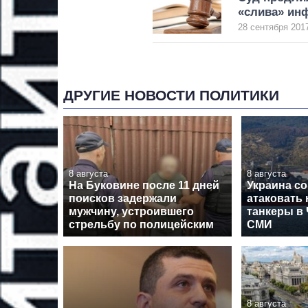
«слива» ин
28 сентября 2017
ДРУГИЕ НОВОСТИ ПОЛИТИКИ
8 августа
8 августа
На Буковине после 11 дней
Украина со
поисков задержали
атаковать
мужчину, устроившего
танкеры в
стрельбу по полицейским
СМИ
8 августа