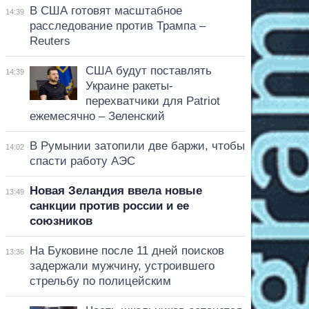
В США готовят масштабное
14:39
расследование против Трампа –
Reuters
США будут поставлять
14:39
Украине ракеты-
перехватчики для Patriot
ежемесячно – Зеленский
В Румынии затопили две баржи, чтобы
14:02
спасти работу АЭС
Новая Зеландия ввела новые
13:49
санкции против россии и ее
союзников
На Буковине после 11 дней поисков
13:36
задержали мужчину, устроившего
стрельбу по полицейским