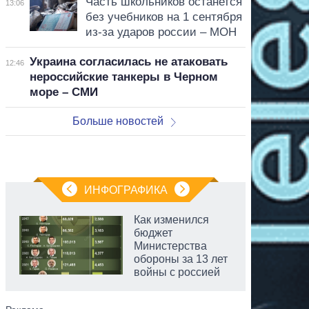
Часть школьников останется
13:06
без учебников на 1 сентября
из-за ударов россии – МОН
Украина согласилась не атаковать
12:46
нероссийские танкеры в Черном
море – СМИ
Больше новостей
ИНФОГРАФИКА
Как изменился
бюджет
Министерства
обороны за 13 лет
войны с россией
аспирант