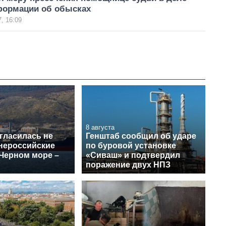
формации об обысках
, 16:09
8 августа
гласилась не
Генштаб сообщил об ударе
 нероссийские
по буровой установке
 Черном море –
«Сиваш» и подтвердил
поражение двух НПЗ