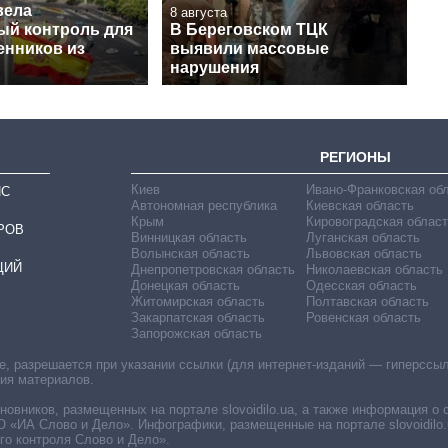
вела
8 августа
ый контроль для
В Береговском ТЦК
енников из
выявили массовые
нарушения
РЕГИОНЫ
Киев
Ивано-Франковская об
ИС
Автономная республика
Киевская область
Крым
Кировоградская област
РОВ
Винницкая область
Луганская область
Волынская область
Львовская область
ЦИЙ
Днепропетровская область
Николаевская область
Донецкая область
Одесская область
Житомирская область
Полтавская область
Закарпатская область
Ровенская область
Запорожская область
 разрешается при указании ссылки (для интернет-изданий — гиперссылки
ния материалов.
овников, размещенных на портале slovoidilo.ua, а также информация о 
«ИА Слово и Дело». Инфографики, размещенные на портале slovoidilo.
о контроля Слово и Дело».