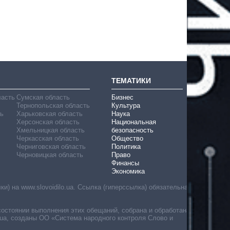
ТЕМАТИКИ
ласть
Сумская область
Бизнес
Тернопольская область
Культура
ь
Харьковская область
Наука
Херсонская область
Национальная
Хмельницкая область
безопасность
Черкасская область
Общество
Черниговская область
Политика
Черновицкая область
Право
Финансы
Экономика
) на www.slovoidilo.ua. Ссылка (гиперссылка) обязательна
состоянии выполнения этих обещаний, собрана и обработана
ua, созданы ОО «Система народного контроля Слово и