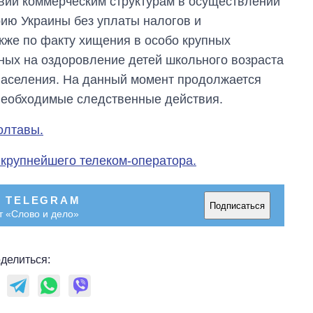
вии коммерческим структурам в осуществлении
рию Украины без уплаты налогов и
акже по факту хищения в особо крупных
ных на оздоровление детей школьного возраста
населения. На данный момент продолжается
необходимые следственные действия.
олтавы.
крупнейшего телеком-оператора.
В TELEGRAM
Подписаться
т «Слово и дело»
делиться: