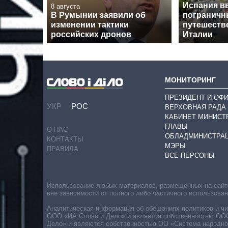
Испания в
8 августа
В Румынии заявили об
пограничн
изменении тактики
путешеств
российских дронов
Италии
МОНИТОРИНГ
ПРЕЗИДЕНТ И ОФ
УКР
РОС
ВЕРХОВНАЯ РАДА
КАБИНЕТ МИНИСТ
ГЛАВЫ
О НАС
ОБЛАДМИНИСТРА
КОНТАКТЫ
МЭРЫ
ПРАВИЛА
ВСЕ ПЕРСОНЫ
Использование любых материалов, размещённых на сайте,
вне зависимости от полного либо частичного использова
Аналитическая информация об обещаниях политиков и чин
ООО «ИА Слово и Дело» и является собственностью ООО 
Дело» и являются собственностью ОО «Система народног