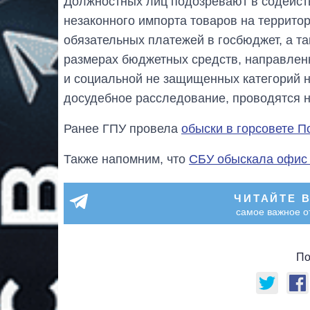
Должностных лиц подозревают в содейст
незаконного импорта товаров на террито
обязательных платежей в госбюджет, а т
размерах бюджетных средств, направлен
и социальной не защищенных категорий 
досудебное расследование, проводятся 
Ранее ГПУ провела
обыски в горсовете П
Также напомним, что
СБУ обыскала офис 
ЧИТАЙТЕ 
самое важное о
По