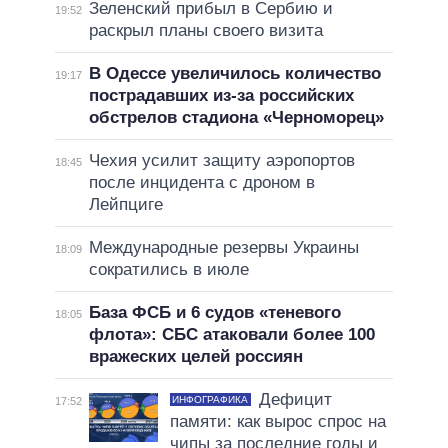
Зеленский прибыл в Сербию и
19:52
раскрыл планы своего визита
В Одессе увеличилось количество
19:17
пострадавших из-за российских
обстрелов стадиона «Черноморец»
Чехия усилит защиту аэропортов
18:45
после инцидента с дроном в
Лейпциге
Международные резервы Украины
18:09
сократились в июле
База ФСБ и 6 судов «теневого
18:05
флота»: СБС атаковали более 100
вражеских целей россиян
Дефицит
ИНФОГРАФИКА
17:52
памяти: как вырос спрос на
чипы за последние годы и