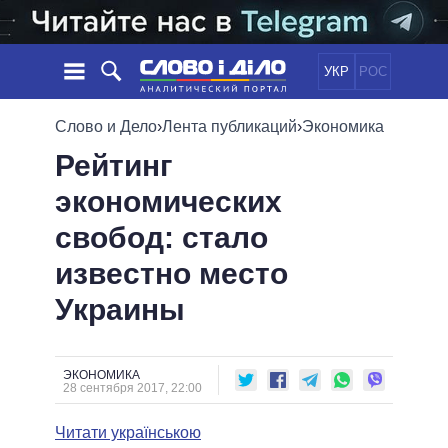
УКР
РОС
НОВОСТИ
Слово и Дело
›
Лента публикаций
›
Экономика
Рейтинг
ОБЕЩАНИЯ
ЛЕНТА
ПОЛИТИКА
экономических
СОБЫТИЯ
ЭКОНОМИКА
ПОЛИТИКИ
свобод: стало
СТАТЬИ
ОБЩЕСТВО
ИНФОГРАФИКА
МНЕНИЯ
МИР
ВСЕ ПОЛИТИКИ
известно место
ОБЗОРЫ
ПРЕЗИДЕНТ И ОФИС
Украины
ВИДЕО
ДАЙДЖЕСТЫ
ВЕРХОВНАЯ РАДА
ПОДДЕРЖАТЬ
КАБИНЕТ МИНИСТРОВ
ГЛАВЫ ОБЛАДМИНИСТРАЦИЙ
ЭКОНОМИКА
СРАВНЕНИЕ ПОЛИТИКОВ
28 сентября 2017, 22:00
МЭРЫ
Читати українською
ВСЕ ПЕРСОНЫ