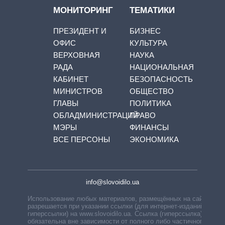
МОНИТОРИНГ
ТЕМАТИКИ
ПРЕЗИДЕНТ И
БИЗНЕС
ОФИС
КУЛЬТУРА
ВЕРХОВНАЯ
НАУКА
РАДА
НАЦИОНАЛЬНАЯ
КАБИНЕТ
БЕЗОПАСНОСТЬ
МИНИСТРОВ
ОБЩЕСТВО
ГЛАВЫ
ПОЛИТИКА
ОБЛАДМИНИСТРАЦИЙ
ПРАВО
МЭРЫ
ФИНАНСЫ
ВСЕ ПЕРСОНЫ
ЭКОНОМИКА
info@slovoidilo.ua
Использование любых материалов, размещённых на сайте,
разрешается при указании ссылки (для интернет-изданий —
гиперссылки) на www.slovoidilo.ua. Ссылка (гиперссылка)
обязательна вне зависимости от полного либо частичного