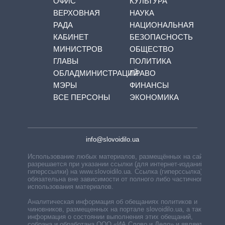
ОФИС
КУЛЬТУРА
ВЕРХОВНАЯ
НАУКА
РАДА
НАЦИОНАЛЬНАЯ
КАБИНЕТ
БЕЗОПАСНОСТЬ
МИНИСТРОВ
ОБЩЕСТВО
ГЛАВЫ
ПОЛИТИКА
ОБЛАДМИНИСТРАЦИЙ
ПРАВО
МЭРЫ
ФИНАНСЫ
ВСЕ ПЕРСОНЫ
ЭКОНОМИКА
info@slovoidilo.ua
Использование любых материалов, размещённых на сайте,
разрешается при указании ссылки (для интернет-изданий —
гиперссылки) на www.slovoidilo.ua. Ссылка (гиперссылка)
обязательна вне зависимости от полного либо частичного
использования материалов.
Аналитическая информация об обещаниях политиков и
чиновников, размещенных на портале slovoidilo.ua, а также
информация о состоянии выполнения этих обещаний,
собрана и обработана ООО «ИА Слово и Дело» и является