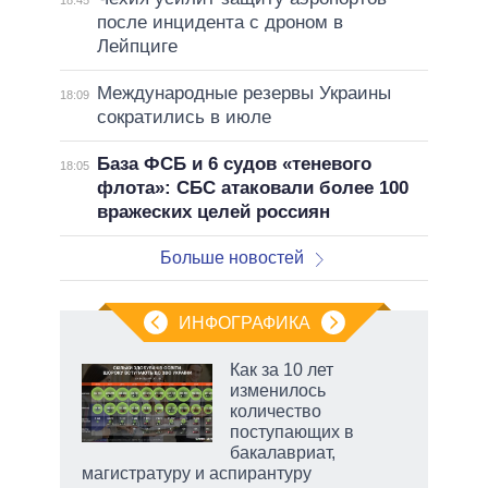
после инцидента с дроном в
Лейпциге
Международные резервы Украины
18:09
сократились в июле
База ФСБ и 6 судов «теневого
18:05
флота»: СБС атаковали более 100
вражеских целей россиян
Больше новостей
ИНФОГРАФИКА
еля
Как за 10 лет
изменилось
количество
поступающих в
бакалавриат,
магистратуру и аспирантуру
рф