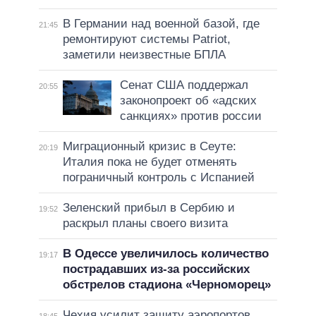
В Германии над военной базой, где
21:45
ремонтируют системы Patriot,
заметили неизвестные БПЛА
Сенат США поддержал
20:55
законопроект об «адских
санкциях» против россии
Миграционный кризис в Сеуте:
20:19
Италия пока не будет отменять
пограничный контроль с Испанией
Зеленский прибыл в Сербию и
19:52
раскрыл планы своего визита
В Одессе увеличилось количество
19:17
пострадавших из-за российских
обстрелов стадиона «Черноморец»
Чехия усилит защиту аэропортов
18:45