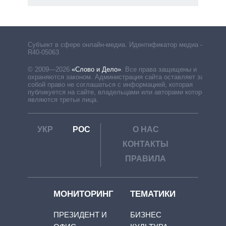
Субъект в сфере онлайн-медиа. Идентификатор медиа –
R40-05063
© 2009—2026
«Слово и Дело»
.
Все права защищены и
охраняются законом. Администрация сайта оставляет за
собой право не соглашаться с информацией, которая
публикуется на сайте, владельцами или авторами которой
являются третьи лица.
УКР
РОС
О НАС
КОНТАКТЫ
ПРАВИЛА
МОНИТОРИНГ
ТЕМАТИКИ
ПРЕЗИДЕНТ И
БИЗНЕС