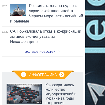
Россия атаковала судно с
12:20
украинской пшеницей в
Черном море, есть погибший
и раненые
САП обжаловала отказ в конфискации
12:20
активов экс-депутата из
Николаевщины
Больше новостей
ИНФОГРАФИКА
Как сократилось
количество
медучреждений в
Украине за годы
вторжения