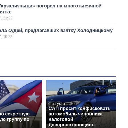
Укрзализныци» погорел на многотысячной
зятке
, 21:22
ала судей, предлагавших взятку Холодницкому
, 19:22
6 августа
САП просит конфисковать
ло секретную
автомобиль чиновника
ую группу по
налоговой
Днепропетровщины