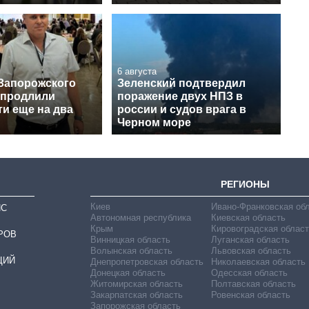
6 августа
Запорожского
Зеленский подтвердил
 продлили
поражение двух НПЗ в
и еще на два
россии и судов врага в
Черном море
РЕГИОНЫ
Киев
Ивано-Франковская об
ИС
Автономная республика
Киевская область
Крым
Кировоградская област
РОВ
Винницкая область
Луганская область
Волынская область
Львовская область
ЦИЙ
Днепропетровская область
Николаевская область
Донецкая область
Одесская область
Житомирская область
Полтавская область
Закарпатская область
Ровенская область
Запорожская область