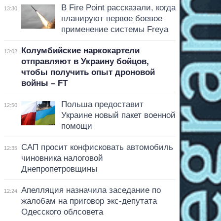
В Fire Point рассказали, когда
13:30
планируют первое боевое
применение системы Freya
Колумбийские наркокартели
13:02
отправляют в Украину бойцов,
чтобы получить опыт дроновой
войны – FT
Польша предоставит
12:50
Украине новый пакет военной
помощи
САП просит конфисковать автомобиль
12:35
чиновника налоговой
Днепропетровщины
Апелляция назначила заседание по
12:24
жалобам на приговор экс-депутата
Одесского облсовета