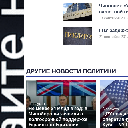
Чиновник «
валютной в
13 сентября 2017
ГПУ задерж
21 сентября 2017
ДРУГИЕ НОВОСТИ ПОЛИТИКИ
6 августа
Не менее $4 млрд в год: в
6 августа
Минобороны заявили о
ЦРУ созда
долгосрочной поддержке
оперативн
Украины от Британии
Кубе – NYT