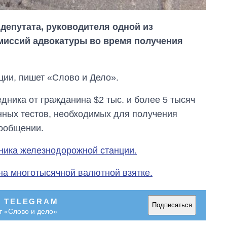
депутата, руководителя одной из
иссий адвокатуры во время получения
ии, пишет «Слово и Дело».
дника от гражданина $2 тыс. и более 5 тысяч
нных тестов, необходимых для получения
сообщении.
ника железнодорожной станции.
на многотысячной валютной взятке.
Экономика ИИ-
гигантов: сколько
В TELEGRAM
стоят и
Подписаться
т «Слово и дело»
зарабатывают
OpenAI и Anthropic