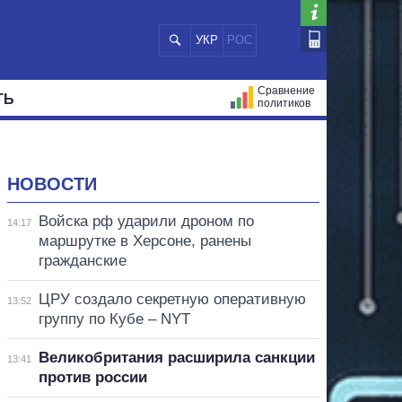
УКР
РОС
Сравнение
ТЬ
политиков
СТРАЦИЙ
МЭРЫ
ВСЕ ПЕРСОНЫ
НОВОСТИ
Войска рф ударили дроном по
14:17
маршрутке в Херсоне, ранены
гражданские
ЦРУ создало секретную оперативную
13:52
группу по Кубе – NYT
Великобритания расширила санкции
13:41
против россии