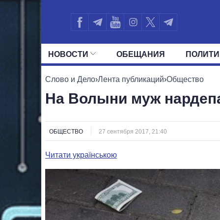
НОВОСТИ
ОБЕЩАНИЯ
ПОЛИТИ
ВСЕ ПОЛИТИКИ
ПРЕЗИДЕНТ И ОФ
Слово и Дело
›
Лента публикаций
›
Общество
На Волыни муж нардепа
ОБЩЕСТВО
27 сентября 2017, 21:40
Читати українською