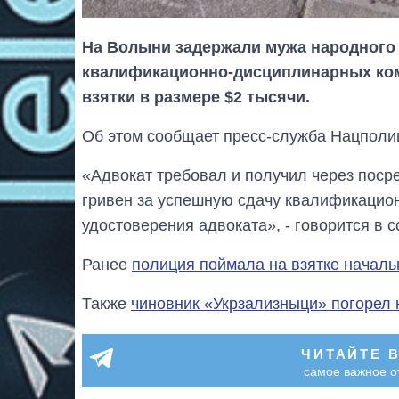
На Волыни задержали мужа народного 
квалификационно-дисциплинарных ком
взятки в размере $2 тысячи.
Об этом сообщает пресс-служба Нацполиц
«Адвокат требовал и получил через посре
гривен за успешную сдачу квалификацио
удостоверения адвоката», - говорится в 
Ранее
полиция поймала на взятке началь
Также
чиновник «Укрзализныци» погорел 
ЧИТАЙТЕ 
самое важное о