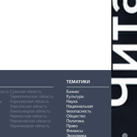
ТЕМАТИКИ
ласть
Сумская область
Бизнес
Тернопольская область
Культура
ь
Харьковская область
Наука
Херсонская область
Национальная
Хмельницкая область
безопасность
Черкасская область
Общество
Черниговская область
Политика
Черновицкая область
Право
Финансы
Экономика