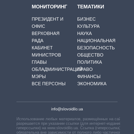
МОНИТОРИНГ
ТЕМАТИКИ
ПРЕЗИДЕНТ И
БИЗНЕС
ОФИС
КУЛЬТУРА
ВЕРХОВНАЯ
НАУКА
РАДА
НАЦИОНАЛЬНАЯ
КАБИНЕТ
БЕЗОПАСНОСТЬ
МИНИСТРОВ
ОБЩЕСТВО
ГЛАВЫ
ПОЛИТИКА
ОБЛАДМИНИСТРАЦИЙ
ПРАВО
МЭРЫ
ФИНАНСЫ
ВСЕ ПЕРСОНЫ
ЭКОНОМИКА
info@slovoidilo.ua
Использование любых материалов, размещённых на сайте,
разрешается при указании ссылки (для интернет-изданий —
гиперссылки) на www.slovoidilo.ua. Ссылка (гиперссылка)
обязательна вне зависимости от полного либо частичного