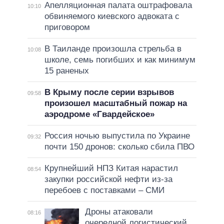
Апелляционная палата оштрафовала
10:10
обвиняемого киевского адвоката с
приговором
В Таиланде произошла стрельба в
10:08
школе, семь погибших и как минимум
15 раненых
В Крыму после серии взрывов
09:58
произошел масштабный пожар на
аэродроме «Гвардейское»
Россия ночью выпустила по Украине
09:32
почти 150 дронов: сколько сбила ПВО
Крупнейший НПЗ Китая нарастил
08:54
закупки российской нефти из-за
перебоев с поставками – СМИ
Дроны атаковали
08:16
очередной логистический