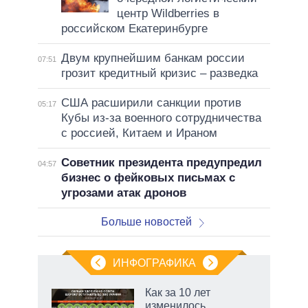
центр Wildberries в
российском Екатеринбурге
Двум крупнейшим банкам россии
07:51
грозит кредитный кризис – разведка
США расширили санкции против
05:17
Кубы из-за военного сотрудничества
с россией, Китаем и Ираном
Советник президента предупредил
04:57
бизнес о фейковых письмах с
угрозами атак дронов
Больше новостей
ИНФОГРАФИКА
рифы
Как за 10 лет
у в
изменилось