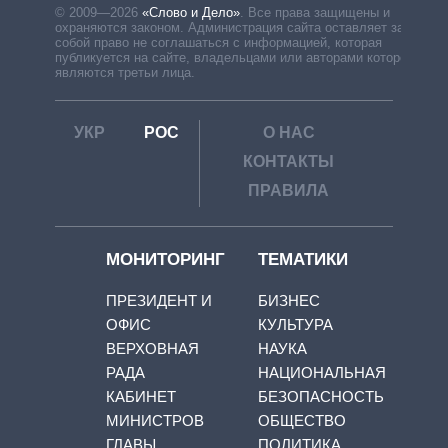
© 2009—2026
«Слово и Дело»
.
Все права защищены и
охраняются законом. Администрация сайта оставляет за
собой право не соглашаться с информацией, которая
публикуется на сайте, владельцами или авторами которой
являются третьи лица.
УКР
РОС
О НАС
КОНТАКТЫ
ПРАВИЛА
МОНИТОРИНГ
ТЕМАТИКИ
ПРЕЗИДЕНТ И
БИЗНЕС
ОФИС
КУЛЬТУРА
ВЕРХОВНАЯ
НАУКА
РАДА
НАЦИОНАЛЬНАЯ
КАБИНЕТ
БЕЗОПАСНОСТЬ
МИНИСТРОВ
ОБЩЕСТВО
ГЛАВЫ
ПОЛИТИКА