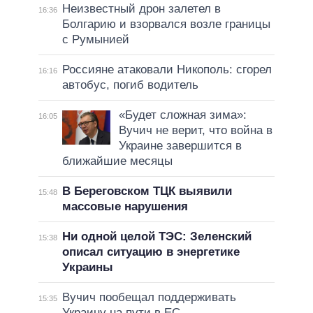
Неизвестный дрон залетел в
16:36
Болгарию и взорвался возле границы
с Румынией
Россияне атаковали Никополь: сгорел
16:16
автобус, погиб водитель
«Будет сложная зима»:
16:05
Вучич не верит, что война в
Украине завершится в
ближайшие месяцы
В Береговском ТЦК выявили
15:48
массовые нарушения
Ни одной целой ТЭС: Зеленский
15:38
описал ситуацию в энергетике
Украины
Вучич пообещал поддерживать
15:35
Украину на пути в ЕС