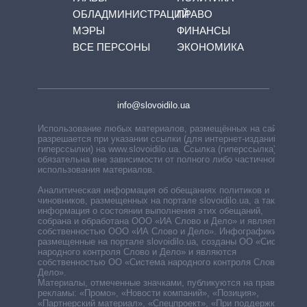
ОБЛАДМИНИСТРАЦИЙ
ПРАВО
МЭРЫ
ФИНАНСЫ
ВСЕ ПЕРСОНЫ
ЭКОНОМИКА
info@slovoidilo.ua
Использование любых материалов, размещённых на сайте,
разрешается при указании ссылки (для интернет-изданий —
гиперссылки) на www.slovoidilo.ua. Ссылка (гиперссылка)
обязательна вне зависимости от полного либо частичного
использования материалов.
Аналитическая информация об обещаниях политиков и
чиновников, размещенных на портале slovoidilo.ua, а также
информация о состоянии выполнения этих обещаний,
собрана и обработана ООО «ИА Слово и Дело» и является
собственностью ООО «ИА Слово и Дело». Инфографики,
размещенные на портале slovoidilo.ua, созданы ОО «Система
народного контроля Слово и Дело» и являются
собственностью ОО «Система народного контроля Слово и
Дело».
Материалы, отмеченные значками, публикуются на правах
рекламы: «Промо», «Новости компаний», «Позиция»,
«Партнерский материал», «Спецпроект», «При поддержке».