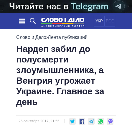
УКР
РОС
НОВОСТИ
Слово и Дело
›
Лента публикаций
Нардеп забил до
ОБЕЩАНИЯ
ЛЕНТА
ПОЛИТИКА
полусмерти
СОБЫТИЯ
ЭКОНОМИКА
ПОЛИТИКИ
злоумышленника, а
СТАТЬИ
ОБЩЕСТВО
ИНФОГРАФИКА
МНЕНИЯ
МИР
ВСЕ ПОЛИТИКИ
Венгрия угрожает
ОБЗОРЫ
ПРЕЗИДЕНТ И ОФИС
Украине. Главное за
ВИДЕО
ДАЙДЖЕСТЫ
ВЕРХОВНАЯ РАДА
день
ПОДДЕРЖАТЬ
КАБИНЕТ МИНИСТРОВ
ГЛАВЫ ОБЛАДМИНИСТРАЦИЙ
СРАВНЕНИЕ ПОЛИТИКОВ
МЭРЫ
26 сентября 2017, 21:56
ВСЕ ПЕРСОНЫ