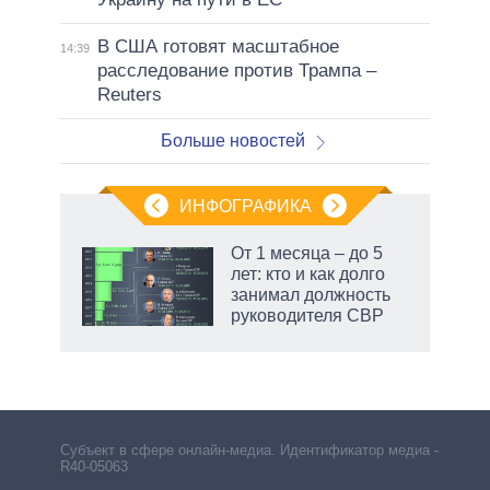
В США готовят масштабное
14:39
расследование против Трампа –
Reuters
Больше новостей
ИНФОГРАФИКА
От 1 месяца – до 5
лет: кто и как долго
не за
занимал должность
асть
руководителя СВР
елью
Субъект в сфере онлайн-медиа. Идентификатор медиа –
R40-05063