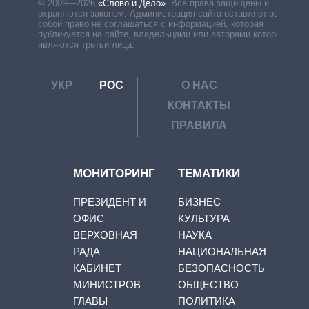
© 2009—2026
«Слово и Дело»
.
Все права защищены и
охраняются законом. Администрация сайта оставляет за
собой право не соглашаться с информацией, которая
публикуется на сайте, владельцами или авторами которой
являются третьи лица.
УКР
РОС
О НАС
КОНТАКТЫ
ПРАВИЛА
МОНИТОРИНГ
ТЕМАТИКИ
ПРЕЗИДЕНТ И
БИЗНЕС
ОФИС
КУЛЬТУРА
ВЕРХОВНАЯ
НАУКА
РАДА
НАЦИОНАЛЬНАЯ
КАБИНЕТ
БЕЗОПАСНОСТЬ
МИНИСТРОВ
ОБЩЕСТВО
ГЛАВЫ
ПОЛИТИКА