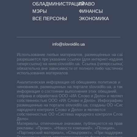
ОБЛАДМИНИСТРАЦИЙ
ПРАВО
МЭРЫ
ФИНАНСЫ
ВСЕ ПЕРСОНЫ
ЭКОНОМИКА
info@slovoidilo.ua
Использование любых материалов, размещённых на сайте,
разрешается при указании ссылки (для интернет-изданий —
гиперссылки) на www.slovoidilo.ua. Ссылка (гиперссылка)
обязательна вне зависимости от полного либо частичного
использования материалов.
Аналитическая информация об обещаниях политиков и
чиновников, размещенных на портале slovoidilo.ua, а также
информация о состоянии выполнения этих обещаний,
собрана и обработана ООО «ИА Слово и Дело» и является
собственностью ООО «ИА Слово и Дело». Инфографики,
размещенные на портале slovoidilo.ua, созданы ОО «Система
народного контроля Слово и Дело» и являются
собственностью ОО «Система народного контроля Слово и
Дело».
Материалы, отмеченные значками, публикуются на правах
рекламы: «Промо», «Новости компаний», «Позиция»,
«Партнерский материал», «Спецпроект», «При поддержке».