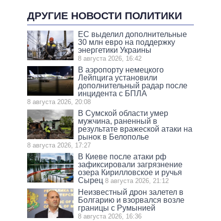
ДРУГИЕ НОВОСТИ ПОЛИТИКИ
ЕС выделил дополнительные
30 млн евро на поддержку
энергетики Украины
8 августа 2026, 16:42
В аэропорту немецкого
Лейпцига установили
дополнительный радар после
инцидента с БПЛА
8 августа 2026, 20:08
В Сумской области умер
мужчина, раненный в
результате вражеской атаки на
рынок в Белополье
8 августа 2026, 17:27
В Киеве после атаки рф
зафиксировали загрязнение
озера Кирилловское и ручья
Сырец
8 августа 2026, 21:12
Неизвестный дрон залетел в
Болгарию и взорвался возле
границы с Румынией
8 августа 2026, 16:36