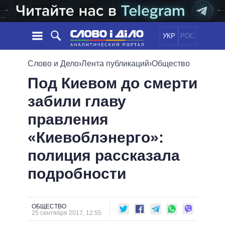
УКР
РОС
НОВОСТИ
Слово и Дело
›
Лента публикаций
›
Общество
Под Киевом до смерти
ОБЕЩАНИЯ
ЛЕНТА
ПОЛИТИКА
забили главу
СОБЫТИЯ
ЭКОНОМИКА
ПОЛИТИКИ
правления
СТАТЬИ
ОБЩЕСТВО
ИНФОГРАФИКА
МНЕНИЯ
МИР
ВСЕ ПОЛИТИКИ
«Киевоблэнерго»:
ОБЗОРЫ
ПРЕЗИДЕНТ И ОФИС
полиция рассказала
ВИДЕО
ДАЙДЖЕСТЫ
ВЕРХОВНАЯ РАДА
подробности
ПОДДЕРЖАТЬ
КАБИНЕТ МИНИСТРОВ
ГЛАВЫ ОБЛАДМИНИСТРАЦИЙ
СРАВНЕНИЕ ПОЛИТИКОВ
МЭРЫ
ОБЩЕСТВО
25 сентября 2017, 12:55
ВСЕ ПЕРСОНЫ