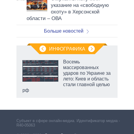
указание на «свободную
охоту» в Херсонской
области – ОВА
Больше новостей
ИНФОГРАФИКА
еля
Восемь
массированных
ударов по Украине за
лето: Киев и область
стали главной целью
рф
маги
Субъект в сфере онлайн-медиа. Идентификатор медиа –
R40-05063