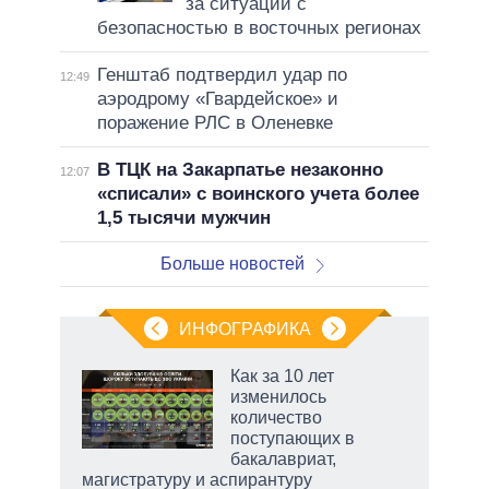
за ситуации с
безопасностью в восточных регионах
Генштаб подтвердил удар по
12:49
аэродрому «Гвардейское» и
поражение РЛС в Оленевке
В ТЦК на Закарпатье незаконно
12:07
«списали» с воинского учета более
1,5 тысячи мужчин
Больше новостей
ИНФОГРАФИКА
Как за 10 лет
изменилось
количество
ет
поступающих в
бакалавриат,
магистратуру и аспирантуру