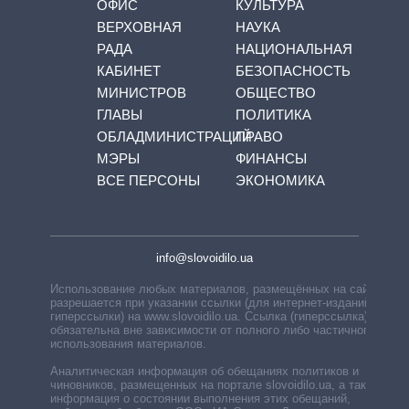
ОФИС
КУЛЬТУРА
ВЕРХОВНАЯ
НАУКА
РАДА
НАЦИОНАЛЬНАЯ
КАБИНЕТ
БЕЗОПАСНОСТЬ
МИНИСТРОВ
ОБЩЕСТВО
ГЛАВЫ
ПОЛИТИКА
ОБЛАДМИНИСТРАЦИЙ
ПРАВО
МЭРЫ
ФИНАНСЫ
ВСЕ ПЕРСОНЫ
ЭКОНОМИКА
info@slovoidilo.ua
Использование любых материалов, размещённых на сайте,
разрешается при указании ссылки (для интернет-изданий —
гиперссылки) на www.slovoidilo.ua. Ссылка (гиперссылка)
обязательна вне зависимости от полного либо частичного
использования материалов.
Аналитическая информация об обещаниях политиков и
чиновников, размещенных на портале slovoidilo.ua, а также
информация о состоянии выполнения этих обещаний,