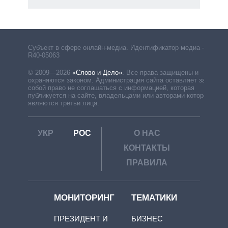
Субъект в сфере онлайн-медиа. Идентификатор медиа –
R40-05063
© 2009—2026
«Слово и Дело»
.
Все права защищены и
охраняются законом. Администрация сайта оставляет за
собой право не соглашаться с информацией, которая
публикуется на сайте, владельцами или авторами которой
являются третьи лица.
УКР
РОС
О НАС
КОНТАКТЫ
ПРАВИЛА
МОНИТОРИНГ
ТЕМАТИКИ
ПРЕЗИДЕНТ И
БИЗНЕС