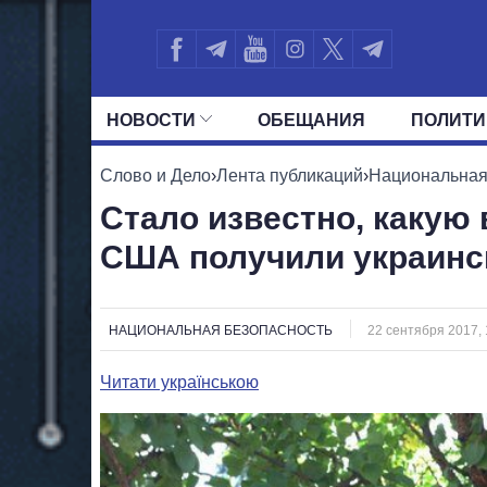
НОВОСТИ
ОБЕЩАНИЯ
ПОЛИТИ
ВСЕ ПОЛИТИКИ
ПРЕЗИДЕНТ И ОФ
Слово и Дело
›
Лента публикаций
›
Национальная
Стало известно, какую
США получили украинс
НАЦИОНАЛЬНАЯ БЕЗОПАСНОСТЬ
22 сентября 2017, 
Читати українською