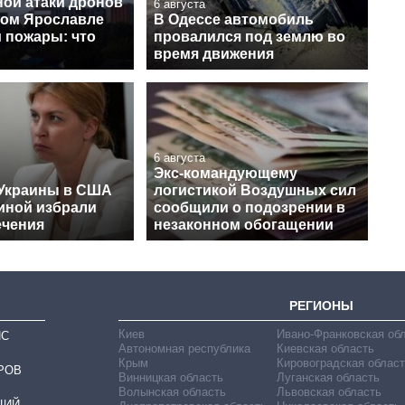
ной атаки дронов
6 августа
ком Ярославле
В Одессе автомобиль
 пожары: что
провалился под землю во
время движения
6 августа
Экс-командующему
 Украины в США
логистикой Воздушных сил
ной избрали
сообщили о подозрении в
ечения
незаконном обогащении
РЕГИОНЫ
Киев
Ивано-Франковская об
ИС
Автономная республика
Киевская область
Крым
Кировоградская област
РОВ
Винницкая область
Луганская область
Волынская область
Львовская область
ЦИЙ