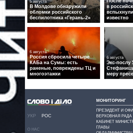
После ноч
5 августа
В Молдове обнаружили
в российс
обломки российского
вспыхнули
беспилотника «Герань-2»
известно
6 августа
Россия сбросила четыре
6 августа
КАБа на Сумы: есть
Экс-послу
раненые, повреждены ТЦ и
Стефаниши
многоэтажки
меру прес
МОНИТОРИНГ
ПРЕЗИДЕНТ И ОФ
УКР
РОС
ВЕРХОВНАЯ РАДА
КАБИНЕТ МИНИСТ
ГЛАВЫ
О НАС
ОБЛАДМИНИСТРА