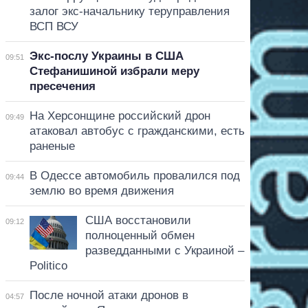
залог экс-начальнику теруправления
ВСП ВСУ
Экс-послу Украины в США
09:51
Стефанишиной избрали меру
пресечения
На Херсонщине российский дрон
09:49
атаковал автобус с гражданскими, есть
раненые
В Одессе автомобиль провалился под
09:44
землю во время движения
США восстановили
09:12
полноценный обмен
разведданными с Украиной –
Politico
После ночной атаки дронов в
04:57