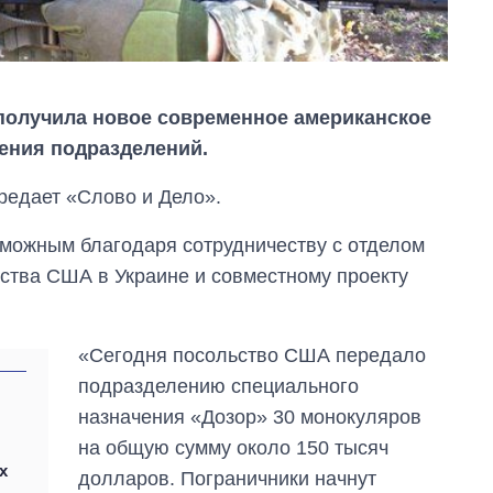
получила новое современное американское
ения подразделений.
редает «Слово и Дело».
озможным благодаря сотрудничеству с отделом
ства США в Украине и совместному проекту
«Сегодня посольство США передало
подразделению специального
назначения «Дозор» 30 монокуляров
Как выросли
тарифы на
на общую сумму около 150 тысяч
холодную воду в
х
долларов. Пограничники начнут
городах Украины