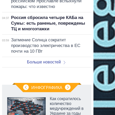
российском Ярославле вспыхнули
пожары: что известно
Россия сбросила четыре КАБа на
04:37
Сумы: есть раненые, повреждены
ТЦ и многоэтажки
Затмение Солнца сократит
03:59
производство электричества в ЕС
почти на 10 ГВт
Больше новостей
ИНФОГРАФИКА
Как сократилось
количество
медучреждений в
Украине за годы