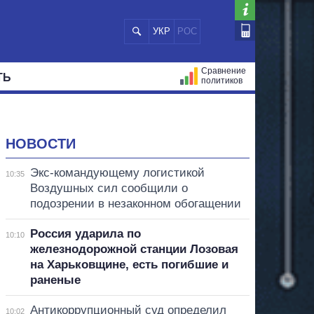
УКР
РОС
Сравнение
ТЬ
политиков
СТРАЦИЙ
МЭРЫ
ВСЕ ПЕРСОНЫ
НОВОСТИ
Экс-командующему логистикой
10:35
Воздушных сил сообщили о
подозрении в незаконном обогащении
Россия ударила по
10:10
железнодорожной станции Лозовая
на Харьковщине, есть погибшие и
раненые
Антикоррупционный суд определил
10:02