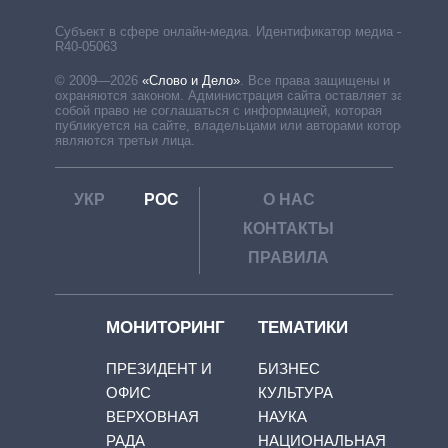
Субъект в сфере онлайн-медиа. Идентификатор медиа –
R40-05063
© 2009—2026
«Слово и Дело»
.
Все права защищены и
охраняются законом. Администрация сайта оставляет за
собой право не соглашаться с информацией, которая
публикуется на сайте, владельцами или авторами которой
являются третьи лица.
УКР
РОС
О НАС
КОНТАКТЫ
ПРАВИЛА
МОНИТОРИНГ
ТЕМАТИКИ
ПРЕЗИДЕНТ И
БИЗНЕС
ОФИС
КУЛЬТУРА
ВЕРХОВНАЯ
НАУКА
РАДА
НАЦИОНАЛЬНАЯ