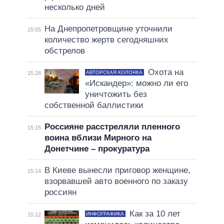
несколько дней
На Днепропетровщине уточнили
15:55
количество жертв сегодняшних
обстрелов
Охота на
АВТОРСКАЯ КОЛОНКА
15:28
«Искандер»: можно ли его
уничтожить без
собственной баллистики
Россияне расстреляли пленного
15:15
воина вблизи Мирного на
Донетчине – прокуратура
В Киеве вынесли приговор женщине,
15:14
взорвавшей авто военного по заказу
россиян
Как за 10 лет
ИНФОГРАФИКА
15:12