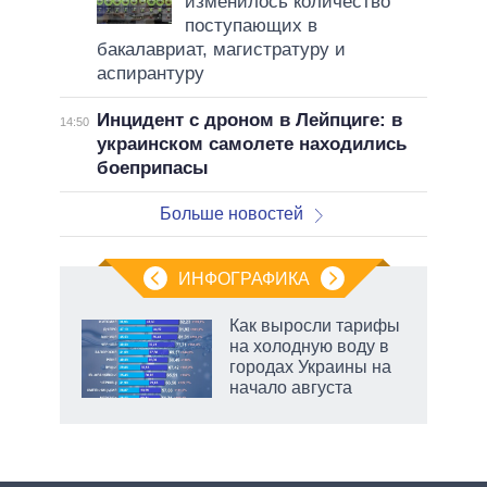
изменилось количество
поступающих в
бакалавриат, магистратуру и
аспирантуру
Инцидент с дроном в Лейпциге: в
14:50
украинском самолете находились
боеприпасы
Больше новостей
ИНФОГРАФИКА
еля
Как выросли тарифы
на холодную воду в
городах Украины на
начало августа