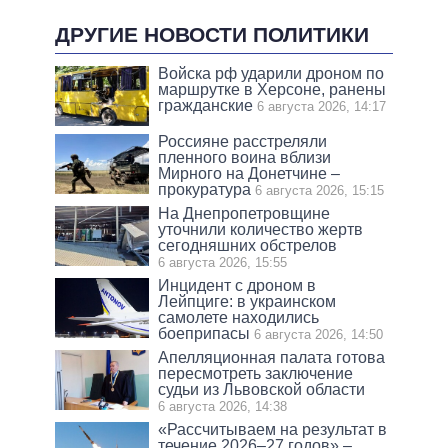
ДРУГИЕ НОВОСТИ ПОЛИТИКИ
Войска рф ударили дроном по
маршрутке в Херсоне, ранены
гражданские
6 августа 2026, 14:17
Россияне расстреляли
пленного воина вблизи
Мирного на Донетчине –
прокуратура
6 августа 2026, 15:15
На Днепропетровщине
уточнили количество жертв
сегодняшних обстрелов
6 августа 2026, 15:55
Инцидент с дроном в
Лейпциге: в украинском
самолете находились
боеприпасы
6 августа 2026, 14:50
Апелляционная палата готова
пересмотреть заключение
судьи из Львовской области
6 августа 2026, 14:38
«Рассчитываем на результат в
течение 2026–27 годов» –