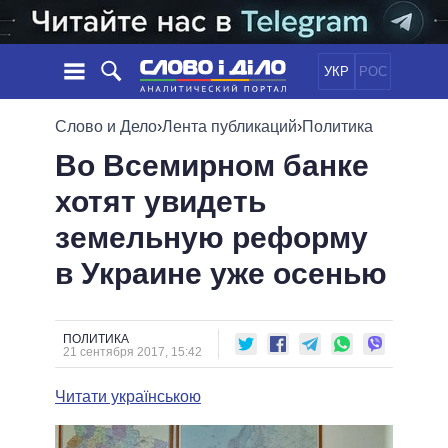
УКР
РОС
НОВОСТИ
Слово и Дело
›
Лента публикаций
›
Политика
Во Всемирном банке
ОБЕЩАНИЯ
ЛЕНТА
ПОЛИТИКА
хотят увидеть
СОБЫТИЯ
ЭКОНОМИКА
ПОЛИТИКИ
земельную реформу
СТАТЬИ
ОБЩЕСТВО
ИНФОГРАФИКА
МНЕНИЯ
МИР
ВСЕ ПОЛИТИКИ
в Украине уже осенью
ОБЗОРЫ
ПРЕЗИДЕНТ И ОФИС
ВИДЕО
ДАЙДЖЕСТЫ
ВЕРХОВНАЯ РАДА
ПОЛИТИКА
ПОДДЕРЖАТЬ
КАБИНЕТ МИНИСТРОВ
21 сентября 2017, 15:42
ГЛАВЫ ОБЛАДМИНИСТРАЦИЙ
СРАВНЕНИЕ ПОЛИТИКОВ
Читати українською
МЭРЫ
ВСЕ ПЕРСОНЫ