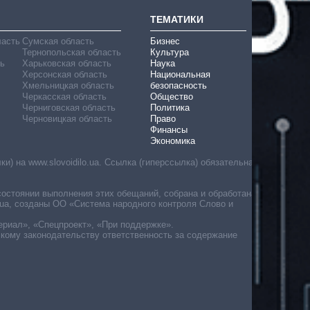
ТЕМАТИКИ
ласть
Сумская область
Бизнес
Тернопольская область
Культура
ь
Харьковская область
Наука
Херсонская область
Национальная
Хмельницкая область
безопасность
Черкасская область
Общество
Черниговская область
Политика
Черновицкая область
Право
Финансы
Экономика
) на www.slovoidilo.ua. Ссылка (гиперссылка) обязательна
состоянии выполнения этих обещаний, собрана и обработана
ua, созданы ОО «Система народного контроля Слово и
ериал», «Спецпроект», «При поддержке».
скому законодательству ответственность за содержание