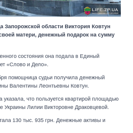
а Запорожской области Виктория Ковтун
 своей матери, денежный подарок на сумму
енного состояния она подала в Единый
ет «Слово и Дело».
ября помощница судьи получила денежный
аины Валентины Леонтьевны Ковтун.
а указала, что пользуется квартирой площадью
нке Украины Лилии Викторовне Драковцевой.
ала 130 тыс. 935 грн. Денежные активы и
Как сократилось
количество
медучреждений в