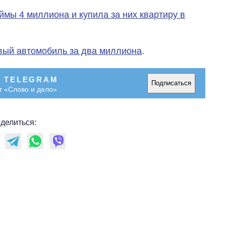
Украине за годы
мы 4 миллиона и купила за них квартиру в
вторжения
вый автомобиль за два миллиона
.
В TELEGRAM
Подписаться
т «Слово и дело»
делиться: