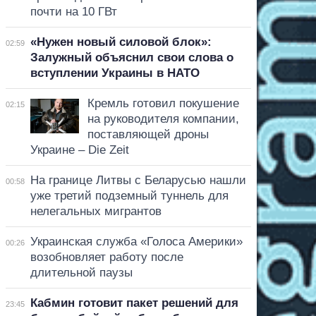
почти на 10 ГВт
«Нужен новый силовой блок»:
02:59
Залужный объяснил свои слова о
вступлении Украины в НАТО
Кремль готовил покушение
02:15
на руководителя компании,
поставляющей дроны
Украине – Die Zeit
На границе Литвы с Беларусью нашли
00:58
уже третий подземный туннель для
нелегальных мигрантов
Украинская служба «Голоса Америки»
00:26
возобновляет работу после
длительной паузы
Кабмин готовит пакет решений для
23:45