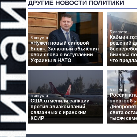
ДРУГИЕ НОВОСТИ ПОЛИТИКИ
5 августа
Кабмин гот
6 августа
«Нужен новый силовой
решений д
блок»: Залужный объяснил
бесперебо
свои слова о вступлении
бизнеса по
Украины в НАТО
что предл
5 августа
Россия ат
5 августа
США отменили санкции
энергообъ
против авиакомпаний,
Днепропет
связанных с иранским
света оста
КСИР
тысяч сем