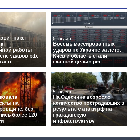
овит пакет
5 августа
ля
Восемь массированных
йной работы
ударов по Украине за лето:
сле ударов рф:
Киев и область стали
агают
главной целью рф
5 августа
аковала
На Одесчине возросло
екты на
количество пострадавших в
ровщине, без
результате атаки рф на
лись более 120
гражданскую
ей
инфраструктуру