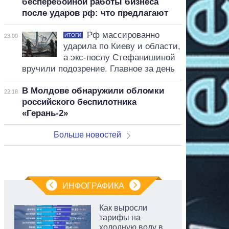
бесперебойной работы бизнеса
после ударов рф: что предлагают
Рф массированно
ИТОГИ
23:00
ударила по Киеву и области,
а экс-послу Стефанишиной
вручили подозрение. Главное за день
В Молдове обнаружили обломки
22:18
российского беспилотника
«Герань-2»
Больше новостей
ИНФОГРАФИКА
Как выросли
тарифы на
холодную воду в