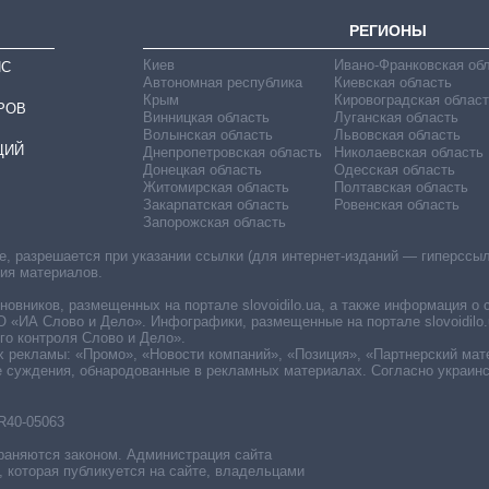
РЕГИОНЫ
Киев
Ивано-Франковская об
ИС
Автономная республика
Киевская область
Крым
Кировоградская област
РОВ
Винницкая область
Луганская область
Волынская область
Львовская область
ЦИЙ
Днепропетровская область
Николаевская область
Донецкая область
Одесская область
Житомирская область
Полтавская область
Закарпатская область
Ровенская область
Запорожская область
 разрешается при указании ссылки (для интернет-изданий — гиперссылки
ния материалов.
овников, размещенных на портале slovoidilo.ua, а также информация о 
«ИА Слово и Дело». Инфографики, размещенные на портале slovoidilo.
о контроля Слово и Дело».
х рекламы: «Промо», «Новости компаний», «Позиция», «Партнерский мат
е суждения, обнародованные в рекламных материалах. Согласно украин
R40-05063
раняются законом. Администрация сайта
, которая публикуется на сайте, владельцами