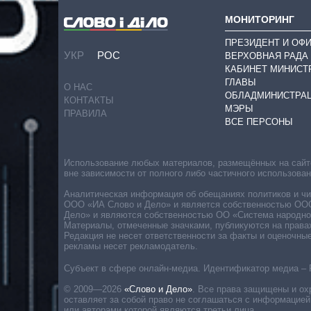
МОНИТОРИНГ
ПРЕЗИДЕНТ И ОФ
УКР
РОС
ВЕРХОВНАЯ РАДА
КАБИНЕТ МИНИСТ
ГЛАВЫ
О НАС
ОБЛАДМИНИСТРА
КОНТАКТЫ
МЭРЫ
ПРАВИЛА
ВСЕ ПЕРСОНЫ
Использование любых материалов, размещённых на сайте,
вне зависимости от полного либо частичного использова
Аналитическая информация об обещаниях политиков и чин
ООО «ИА Слово и Дело» и является собственностью ООО 
Дело» и являются собственностью ОО «Система народног
Материалы, отмеченные значками, публикуются на права
Редакция не несет ответственности за факты и оценочны
рекламы несет рекламодатель.
Субъект в сфере онлайн-медиа. Идентификатор медиа – 
© 2009—2026
«Слово и Дело»
.
Все права защищены и ох
оставляет за собой право не соглашаться с информацией
или авторами которой являются третьи лица.