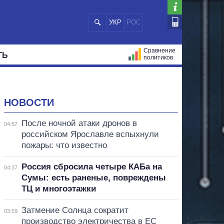
УКР
РОС
Сравнение
ТЬ
политиков
СТРАЦИЙ
МЭРЫ
ВСЕ ПЕРСОНЫ
НОВОСТИ
После ночной атаки дронов в
04:57
российском Ярославле вспыхнули
пожары: что известно
Россия сбросила четыре КАБа на
04:37
Сумы: есть раненые, повреждены
ТЦ и многоэтажки
Затмение Солнца сократит
03:59
производство электричества в ЕС