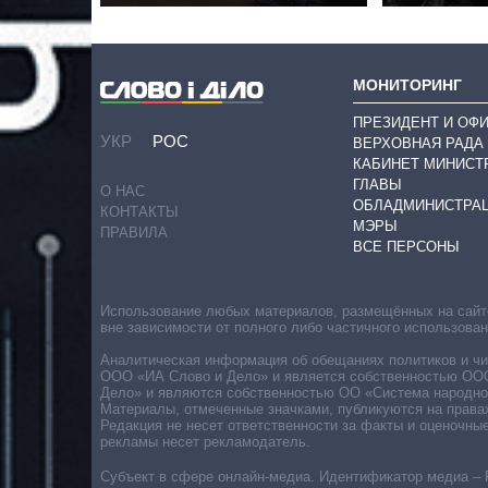
МОНИТОРИНГ
ПРЕЗИДЕНТ И ОФ
УКР
РОС
ВЕРХОВНАЯ РАДА
КАБИНЕТ МИНИСТ
ГЛАВЫ
О НАС
ОБЛАДМИНИСТРА
КОНТАКТЫ
МЭРЫ
ПРАВИЛА
ВСЕ ПЕРСОНЫ
Использование любых материалов, размещённых на сайте,
вне зависимости от полного либо частичного использова
Аналитическая информация об обещаниях политиков и чин
ООО «ИА Слово и Дело» и является собственностью ООО 
Дело» и являются собственностью ОО «Система народног
Материалы, отмеченные значками, публикуются на права
Редакция не несет ответственности за факты и оценочны
рекламы несет рекламодатель.
Субъект в сфере онлайн-медиа. Идентификатор медиа – 