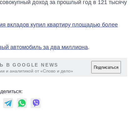
 совокупный доход за прошлый год в 121 тысячу
танков продала
Украина за годы
независимости
ия вкладов купил квартиру площадью более
вый автомобиль за два миллиона
.
Ь В GOOGLE NEWS
Подписаться
ми и аналитикой от «Слово и дело»
делиться: