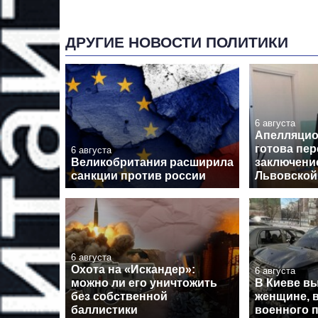
ДРУГИЕ НОВОСТИ ПОЛИТИКИ
6 августа
Апелляцио
готова пе
6 августа
Великобритания расширила
заключение
санкции против россии
Львовской
6 августа
Охота на «Искандер»:
6 августа
можно ли его уничтожить
В Киеве в
без собственной
женщине, 
баллистики
военного п