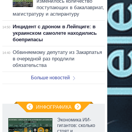
изменилось количество
поступающих в бакалавриат,
магистратуру и аспирантуру
Инцидент с дроном в Лейпциге: в
14:50
украинском самолете находились
боеприпасы
Обвиняемому депутату из Закарпатья
14:40
в очередной раз продлили
обязательства
Больше новостей
ИНФОГРАФИКА
Экономика ИИ-
гигантов: сколько
стоят и