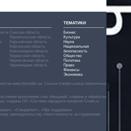
ТЕМАТИКИ
ласть
Сумская область
Бизнес
Тернопольская область
Культура
ь
Харьковская область
Наука
Херсонская область
Национальная
Хмельницкая область
безопасность
Черкасская область
Общество
Черниговская область
Политика
Черновицкая область
Право
Финансы
Экономика
) на www.slovoidilo.ua. Ссылка (гиперссылка) обязательна
состоянии выполнения этих обещаний, собрана и обработана
ua, созданы ОО «Система народного контроля Слово и
ериал», «Спецпроект», «При поддержке».
скому законодательству ответственность за содержание