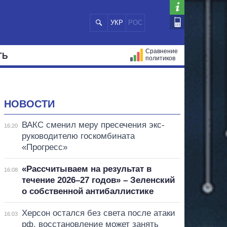
УКР
РОС
Сравнение
ТЬ
политиков
СТРАЦИЙ
МЭРЫ
ВСЕ ПЕРСОНЫ
НОВОСТИ
ВАКС сменил меру пресечения экс-
16:20
руководителю госкомбината
«Прогресс»
«Рассчитываем на результат в
16:08
течение 2026–27 годов» – Зеленский
о собственной антибаллистике
Херсон остался без света после атаки
16:03
рф, восстановление может занять