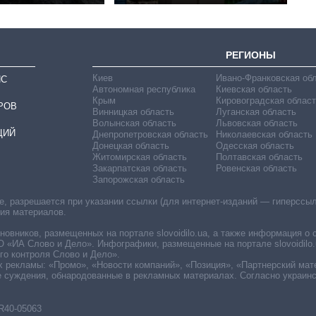
РЕГИОНЫ
Киев
Ивано-Франковская об
ИС
Автономная республика
Киевская область
Крым
Кировоградская област
РОВ
Винницкая область
Луганская область
Волынская область
Львовская область
ЦИЙ
Днепропетровская область
Николаевская область
Донецкая область
Одесская область
Житомирская область
Полтавская область
Закарпатская область
Ровенская область
Запорожская область
 разрешается при указании ссылки (для интернет-изданий — гиперссылки
ния материалов.
овников, размещенных на портале slovoidilo.ua, а также информация о 
«ИА Слово и Дело». Инфографики, размещенные на портале slovoidilo.
о контроля Слово и Дело».
х рекламы: «Промо», «Новости компаний», «Позиция», «Партнерский мат
е суждения, обнародованные в рекламных материалах. Согласно украин
R40-05063