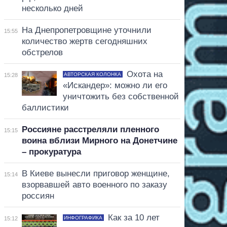
несколько дней
На Днепропетровщине уточнили
15:55
количество жертв сегодняшних
обстрелов
Охота на
АВТОРСКАЯ КОЛОНКА
15:28
«Искандер»: можно ли его
уничтожить без собственной
баллистики
Россияне расстреляли пленного
15:15
воина вблизи Мирного на Донетчине
– прокуратура
В Киеве вынесли приговор женщине,
15:14
взорвавшей авто военного по заказу
россиян
Как за 10 лет
ИНФОГРАФИКА
15:12