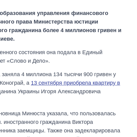
ообразования управления финансового
чного права Министерства юстиции
ого гражданина более 4 миллионов гривен и
иеве.
енного состояния она подала в Единый
ет «Слово и Дело».
заняла 4 миллиона 134 тысячи 900 гривен у
Конограй, а
13 сентября приобрела квартиру в
данина Украины Игоря Александровича
иновница Минюста указала, что пользовалась
м. иностранного гражданина Виктора
Экспорт оружия:
сколько ракет,
енника заемщицы. Также она задекларировала
самолетов и