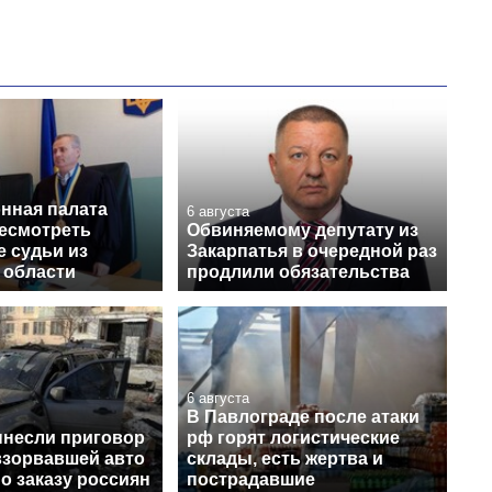
нная палата
6 августа
ресмотреть
Обвиняемому депутату из
 судьи из
Закарпатья в очередной раз
 области
продлили обязательства
6 августа
В Павлограде после атаки
ынесли приговор
рф горят логистические
взорвавшей авто
склады, есть жертва и
о заказу россиян
пострадавшие