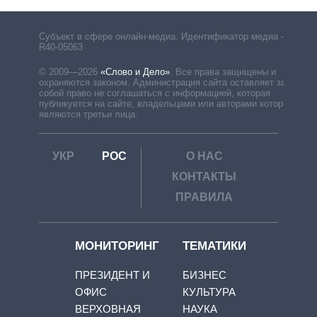
Субъект в сфере онлайн-медиа. Идентификатор медиа –
R40-05063
© 2009—2026
«Слово и Дело»
.
Все права защищены и
охраняются законом. Администрация сайта оставляет за
собой право не соглашаться с информацией, которая
публикуется на сайте, владельцами или авторами которой
являются третьи лица.
УКР
РОС
О НАС
КОНТАКТЫ
ПРАВИЛА
МОНИТОРИНГ
ТЕМАТИКИ
ПРЕЗИДЕНТ И
БИЗНЕС
ОФИС
КУЛЬТУРА
ВЕРХОВНАЯ
НАУКА