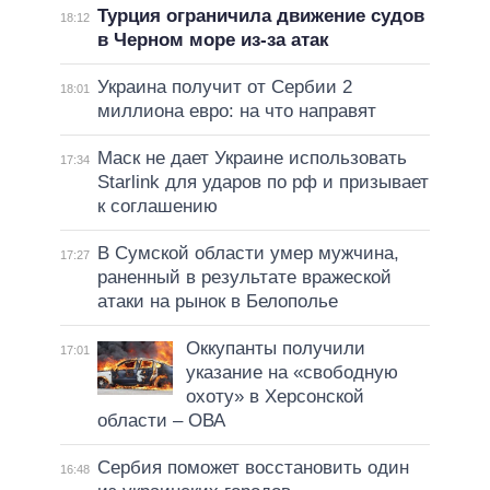
Турция ограничила движение судов
18:12
в Черном море из-за атак
Украина получит от Сербии 2
18:01
миллиона евро: на что направят
Маск не дает Украине использовать
17:34
Starlink для ударов по рф и призывает
к соглашению
В Сумской области умер мужчина,
17:27
раненный в результате вражеской
атаки на рынок в Белополье
Оккупанты получили
17:01
указание на «свободную
охоту» в Херсонской
области – ОВА
Сербия поможет восстановить один
16:48