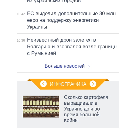
из украинских городов
ЕС выделил дополнительные 30 млн
16:42
евро на поддержку энергетики
Украины
Неизвестный дрон залетел в
16:36
Болгарию и взорвался возле границы
с Румынией
Больше новостей
ИНФОГРАФИКА
 5
Сколько картофеля
го
выращивали в
сть
Украине до и во
ВР
время большой
войны
рф