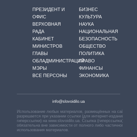
ПРЕЗИДЕНТ И
БИЗНЕС
ОФИС
КУЛЬТУРА
ВЕРХОВНАЯ
НАУКА
РАДА
НАЦИОНАЛЬНАЯ
КАБИНЕТ
БЕЗОПАСНОСТЬ
МИНИСТРОВ
ОБЩЕСТВО
ГЛАВЫ
ПОЛИТИКА
ОБЛАДМИНИСТРАЦИЙ
ПРАВО
МЭРЫ
ФИНАНСЫ
ВСЕ ПЕРСОНЫ
ЭКОНОМИКА
info@slovoidilo.ua
Использование любых материалов, размещённых на сайте,
разрешается при указании ссылки (для интернет-изданий —
гиперссылки) на www.slovoidilo.ua. Ссылка (гиперссылка)
обязательна вне зависимости от полного либо частичного
использования материалов.