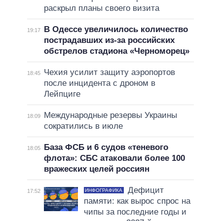
раскрыл планы своего визита
В Одессе увеличилось количество
19:17
пострадавших из-за российских
обстрелов стадиона «Черноморец»
Чехия усилит защиту аэропортов
18:45
после инцидента с дроном в
Лейпциге
Международные резервы Украины
18:09
сократились в июле
База ФСБ и 6 судов «теневого
18:05
флота»: СБС атаковали более 100
вражеских целей россиян
Дефицит
ИНФОГРАФИКА
17:52
памяти: как вырос спрос на
чипы за последние годы и