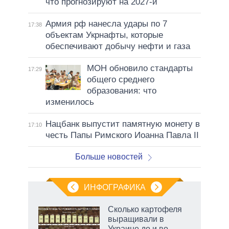
что прогнозируют на 2027-й
Армия рф нанесла удары по 7
17:38
объектам Укрнафты, которые
обеспечивают добычу нефти и газа
МОН обновило стандарты
17:29
общего среднего
образования: что
изменилось
Нацбанк выпустит памятную монету в
17:10
честь Папы Римского Иоанна Павла II
Больше новостей
ИНФОГРАФИКА
Сколько картофеля
выращивали в
Украине до и во