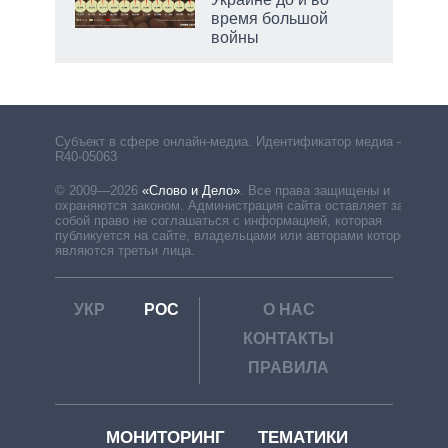
время большой
войны
рф
Субъект в сфере онлайн-медиа. Идентификатор медиа –
R40-05063
© 2009—2026
«Слово и Дело»
.
Все права защищены и
охраняются законом. Администрация сайта оставляет за
собой право не соглашаться с информацией, которая
публикуется на сайте, владельцами или авторами которой
являются третьи лица.
УКР
РОС
О НАС
КОНТАКТЫ
ПРАВИЛА
МОНИТОРИНГ
ТЕМАТИКИ