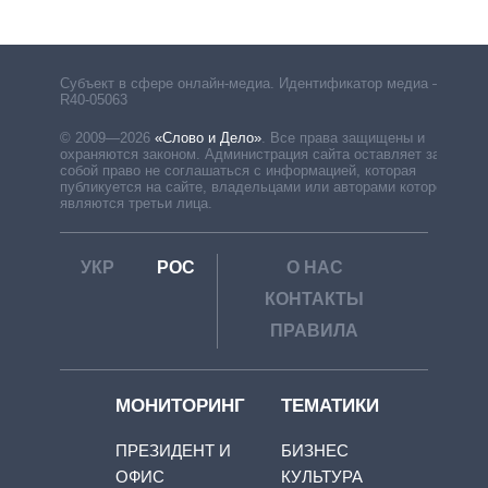
Субъект в сфере онлайн-медиа. Идентификатор медиа –
R40-05063
© 2009—2026
«Слово и Дело»
.
Все права защищены и
охраняются законом. Администрация сайта оставляет за
собой право не соглашаться с информацией, которая
публикуется на сайте, владельцами или авторами которой
являются третьи лица.
УКР
РОС
О НАС
КОНТАКТЫ
ПРАВИЛА
МОНИТОРИНГ
ТЕМАТИКИ
ПРЕЗИДЕНТ И
БИЗНЕС
ОФИС
КУЛЬТУРА