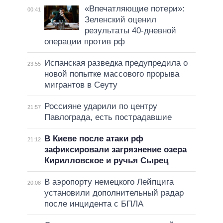
«Впечатляющие потери»:
00:41
Зеленский оценил
результаты 40-дневной
операции против рф
Испанская разведка предупредила о
23:55
новой попытке массового прорыва
мигрантов в Сеуту
Россияне ударили по центру
21:57
Павлограда, есть пострадавшие
В Киеве после атаки рф
21:12
зафиксировали загрязнение озера
Кирилловское и ручья Сырец
В аэропорту немецкого Лейпцига
20:08
установили дополнительный радар
после инцидента с БПЛА