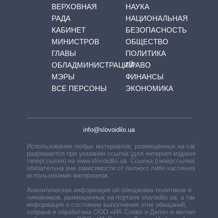
ВЕРХОВНАЯ
НАУКА
РАДА
НАЦИОНАЛЬНАЯ
КАБИНЕТ
БЕЗОПАСНОСТЬ
МИНИСТРОВ
ОБЩЕСТВО
ГЛАВЫ
ПОЛИТИКА
ОБЛАДМИНИСТРАЦИЙ
ПРАВО
МЭРЫ
ФИНАНСЫ
ВСЕ ПЕРСОНЫ
ЭКОНОМИКА
info@slovoidilo.ua
Использование любых материалов, размещённых на сайте,
разрешается при указании ссылки (для интернет-изданий —
гиперссылки) на www.slovoidilo.ua. Ссылка (гиперссылка)
обязательна вне зависимости от полного либо частичного
использования материалов.
Аналитическая информация об обещаниях политиков и
чиновников, размещенных на портале slovoidilo.ua, а также
информация о состоянии выполнения этих обещаний,
собрана и обработана ООО «ИА Слово и Дело» и является