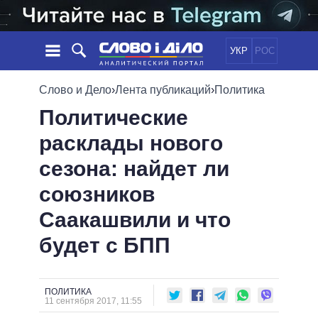
УКР
РОС
НОВОСТИ
Слово и Дело
›
Лента публикаций
›
Политика
Политические
ОБЕЩАНИЯ
ЛЕНТА
ПОЛИТИКА
расклады нового
СОБЫТИЯ
ЭКОНОМИКА
ПОЛИТИКИ
сезона: найдет ли
СТАТЬИ
ОБЩЕСТВО
ИНФОГРАФИКА
МНЕНИЯ
МИР
ВСЕ ПОЛИТИКИ
союзников
ОБЗОРЫ
ПРЕЗИДЕНТ И ОФИС
Саакашвили и что
ВИДЕО
ДАЙДЖЕСТЫ
ВЕРХОВНАЯ РАДА
будет с БПП
ПОДДЕРЖАТЬ
КАБИНЕТ МИНИСТРОВ
ГЛАВЫ ОБЛАДМИНИСТРАЦИЙ
СРАВНЕНИЕ ПОЛИТИКОВ
МЭРЫ
ПОЛИТИКА
11 сентября 2017, 11:55
ВСЕ ПЕРСОНЫ