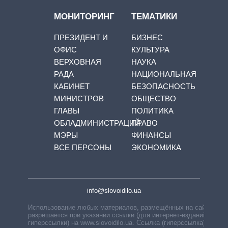
МОНИТОРИНГ
ТЕМАТИКИ
ПРЕЗИДЕНТ И
БИЗНЕС
ОФИС
КУЛЬТУРА
ВЕРХОВНАЯ
НАУКА
РАДА
НАЦИОНАЛЬНАЯ
КАБИНЕТ
БЕЗОПАСНОСТЬ
МИНИСТРОВ
ОБЩЕСТВО
ГЛАВЫ
ПОЛИТИКА
ОБЛАДМИНИСТРАЦИЙ
ПРАВО
МЭРЫ
ФИНАНСЫ
ВСЕ ПЕРСОНЫ
ЭКОНОМИКА
info@slovoidilo.ua
Использование любых материалов, размещённых на сайте,
разрешается при указании ссылки (для интернет-изданий —
гиперссылки) на www.slovoidilo.ua. Ссылка (гиперссылка)