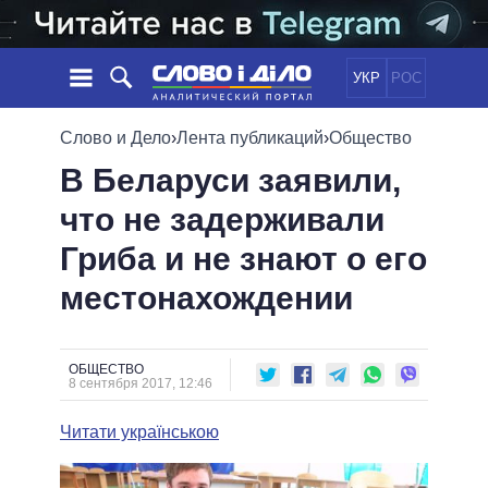
УКР
РОС
НОВОСТИ
Слово и Дело
›
Лента публикаций
›
Общество
В Беларуси заявили,
ОБЕЩАНИЯ
ЛЕНТА
ПОЛИТИКА
что не задерживали
СОБЫТИЯ
ЭКОНОМИКА
ПОЛИТИКИ
Гриба и не знают о его
СТАТЬИ
ОБЩЕСТВО
ИНФОГРАФИКА
МНЕНИЯ
МИР
ВСЕ ПОЛИТИКИ
местонахождении
ОБЗОРЫ
ПРЕЗИДЕНТ И ОФИС
ВИДЕО
ДАЙДЖЕСТЫ
ВЕРХОВНАЯ РАДА
ОБЩЕСТВО
ПОДДЕРЖАТЬ
КАБИНЕТ МИНИСТРОВ
8 сентября 2017, 12:46
ГЛАВЫ ОБЛАДМИНИСТРАЦИЙ
СРАВНЕНИЕ ПОЛИТИКОВ
Читати українською
МЭРЫ
ВСЕ ПЕРСОНЫ