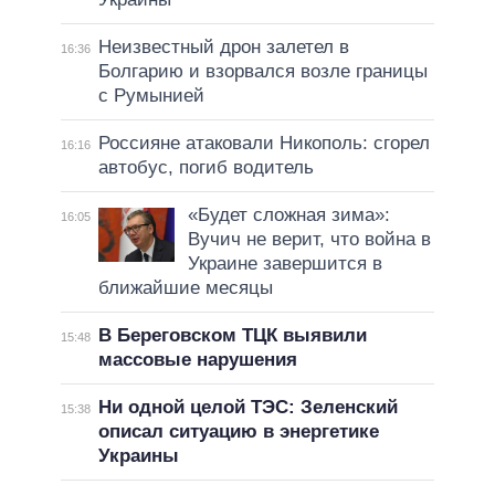
Неизвестный дрон залетел в
16:36
Болгарию и взорвался возле границы
с Румынией
Россияне атаковали Никополь: сгорел
16:16
автобус, погиб водитель
«Будет сложная зима»:
16:05
Вучич не верит, что война в
Украине завершится в
ближайшие месяцы
В Береговском ТЦК выявили
15:48
массовые нарушения
Ни одной целой ТЭС: Зеленский
15:38
описал ситуацию в энергетике
Украины