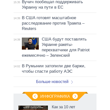
Вучич пообещал поддерживать
15:35
Украину на пути в ЕС
В США готовят масштабное
14:39
расследование против Трампа –
Reuters
США будут поставлять
14:39
Украине ракеты-
перехватчики для Patriot
ежемесячно – Зеленский
В Румынии затопили две баржи,
14:02
чтобы спасти работу АЭС
Больше новостей
ИНФОГРАФИКА
 как
Как за 10 лет