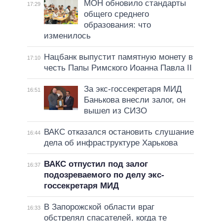
МОН обновило стандарты
17:29
общего среднего
образования: что
изменилось
Нацбанк выпустит памятную монету в
17:10
честь Папы Римского Иоанна Павла II
За экс-госсекретаря МИД
16:51
Банькова внесли залог, он
вышел из СИЗО
ВАКС отказался остановить слушание
16:44
дела об инфраструктуре Харькова
ВАКС отпустил под залог
16:37
подозреваемого по делу экс-
госсекретаря МИД
В Запорожской области враг
16:33
обстрелял спасателей, когда те