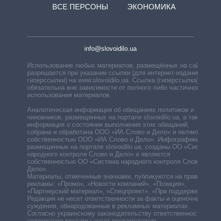
ВСЕ ПЕРСОНЫ
ЭКОНОМИКА
info@slovoidilo.ua
Использование любых материалов, размещённых на сайте,
разрешается при указании ссылки (для интернет-изданий —
гиперссылки) на www.slovoidilo.ua. Ссылка (гиперссылка)
обязательна вне зависимости от полного либо частичного
использования материалов.
Аналитическая информация об обещаниях политиков и
чиновников, размещенных на портале slovoidilo.ua, а также
информация о состоянии выполнения этих обещаний,
собрана и обработана ООО «ИА Слово и Дело» и является
собственностью ООО «ИА Слово и Дело». Инфографики,
размещенные на портале slovoidilo.ua, созданы ОО «Система
народного контроля Слово и Дело» и являются
собственностью ОО «Система народного контроля Слово и
Дело».
Материалы, отмеченные значками, публикуются на правах
рекламы: «Промо», «Новости компаний», «Позиция»,
«Партнерский материал», «Спецпроект», «При поддержке».
Редакция не несет ответственности за факты и оценочные
суждения, обнародованные в рекламных материалах.
Согласно украинскому законодательству ответственность за
содержание рекламы несет рекламодатель.