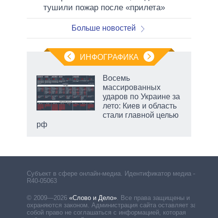
тушили пожар после «прилета»
Больше новостей
ИНФОГРАФИКА
еля
Восемь
массированных
ударов по Украине за
лето: Киев и область
стали главной целью
рф
Субъект в сфере онлайн-медиа. Идентификатор медиа –
R40-05063
© 2009—2026
«Слово и Дело»
.
Все права защищены и
охраняются законом. Администрация сайта оставляет за
собой право не соглашаться с информацией, которая