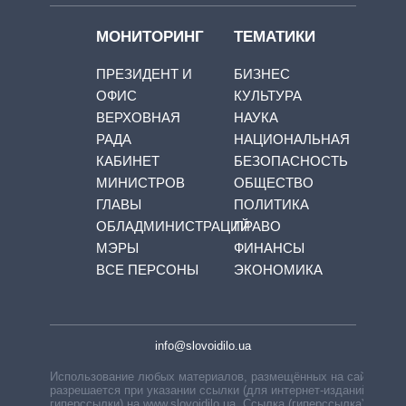
МОНИТОРИНГ
ТЕМАТИКИ
ПРЕЗИДЕНТ И
БИЗНЕС
ОФИС
КУЛЬТУРА
ВЕРХОВНАЯ
НАУКА
РАДА
НАЦИОНАЛЬНАЯ
КАБИНЕТ
БЕЗОПАСНОСТЬ
МИНИСТРОВ
ОБЩЕСТВО
ГЛАВЫ
ПОЛИТИКА
ОБЛАДМИНИСТРАЦИЙ
ПРАВО
МЭРЫ
ФИНАНСЫ
ВСЕ ПЕРСОНЫ
ЭКОНОМИКА
info@slovoidilo.ua
Использование любых материалов, размещённых на сайте,
разрешается при указании ссылки (для интернет-изданий —
гиперссылки) на www.slovoidilo.ua. Ссылка (гиперссылка)