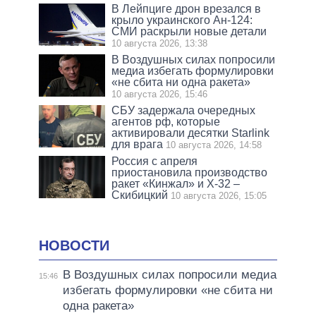
В Лейпциге дрон врезался в
крыло украинского Ан-124:
СМИ раскрыли новые детали
10 августа 2026, 13:38
В Воздушных силах попросили
медиа избегать формулировки
«не сбита ни одна ракета»
10 августа 2026, 15:46
СБУ задержала очередных
агентов рф, которые
активировали десятки Starlink
для врага
10 августа 2026, 14:58
Россия с апреля
приостановила производство
ракет «Кинжал» и Х-32 –
Скибицкий
10 августа 2026, 15:05
НОВОСТИ
В Воздушных силах попросили медиа
15:46
избегать формулировки «не сбита ни
одна ракета»