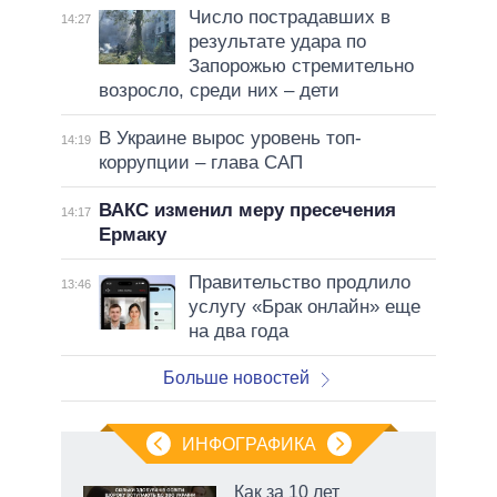
Число пострадавших в
14:27
результате удара по
Запорожью стремительно
возросло, среди них – дети
В Украине вырос уровень топ-
14:19
коррупции – глава САП
ВАКС изменил меру пресечения
14:17
Ермаку
Правительство продлило
13:46
услугу «Брак онлайн» еще
на два года
Больше новостей
ИНФОГРАФИКА
Как за 10 лет