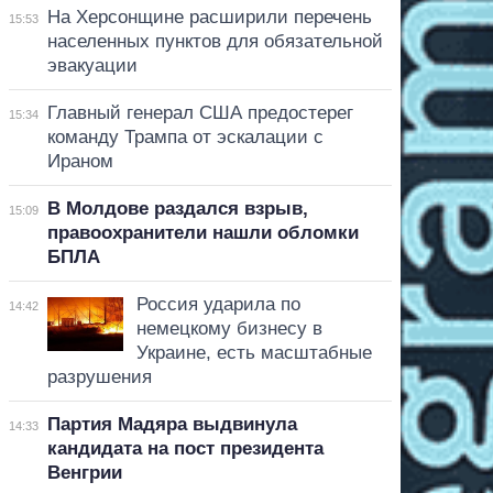
На Херсонщине расширили перечень
15:53
населенных пунктов для обязательной
эвакуации
Главный генерал США предостерег
15:34
команду Трампа от эскалации с
Ираном
В Молдове раздался взрыв,
15:09
правоохранители нашли обломки
БПЛА
Россия ударила по
14:42
немецкому бизнесу в
Украине, есть масштабные
разрушения
Партия Мадяра выдвинула
14:33
кандидата на пост президента
Венгрии