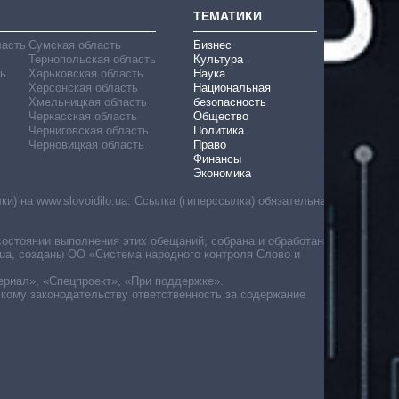
ТЕМАТИКИ
ласть
Сумская область
Бизнес
Тернопольская область
Культура
ь
Харьковская область
Наука
Херсонская область
Национальная
Хмельницкая область
безопасность
Черкасская область
Общество
Черниговская область
Политика
Черновицкая область
Право
Финансы
Экономика
) на www.slovoidilo.ua. Ссылка (гиперссылка) обязательна
состоянии выполнения этих обещаний, собрана и обработана
ua, созданы ОО «Система народного контроля Слово и
ериал», «Спецпроект», «При поддержке».
скому законодательству ответственность за содержание