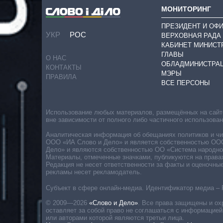
МОНИТОРИНГ
ПРЕЗИДЕНТ И ОФ
УКР
РОС
ВЕРХОВНАЯ РАДА
КАБИНЕТ МИНИСТ
ГЛАВЫ
О НАС
ОБЛАДМИНИСТРА
КОНТАКТЫ
МЭРЫ
ПРАВИЛА
ВСЕ ПЕРСОНЫ
Использование любых материалов, размещённых на сайте,
вне зависимости от полного либо частичного использова
Аналитическая информация об обещаниях политиков и чин
ООО «ИА Слово и Дело» и является собственностью ООО 
Дело» и являются собственностью ОО «Система народног
Материалы, отмеченные значками, публикуются на права
Редакция не несет ответственности за факты и оценочны
рекламы несет рекламодатель.
Субъект в сфере онлайн-медиа. Идентификатор медиа – 
© 2009—2026
«Слово и Дело»
.
Все права защищены и ох
оставляет за собой право не соглашаться с информацией
или авторами которой являются третьи лица.