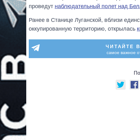
проведут
наблюдательный полет над Бел
Ранее в Станице Луганской, вблизи единс
оккупированную территорию, открылась
к
ЧИТАЙТЕ 
самое важное о
По