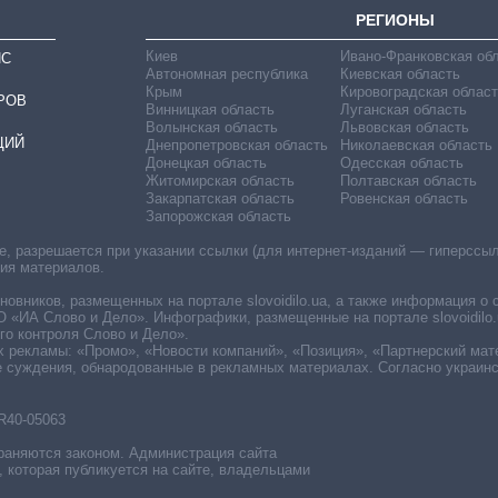
РЕГИОНЫ
Киев
Ивано-Франковская об
ИС
Автономная республика
Киевская область
Крым
Кировоградская област
РОВ
Винницкая область
Луганская область
Волынская область
Львовская область
ЦИЙ
Днепропетровская область
Николаевская область
Донецкая область
Одесская область
Житомирская область
Полтавская область
Закарпатская область
Ровенская область
Запорожская область
 разрешается при указании ссылки (для интернет-изданий — гиперссылки
ния материалов.
овников, размещенных на портале slovoidilo.ua, а также информация о 
«ИА Слово и Дело». Инфографики, размещенные на портале slovoidilo.
о контроля Слово и Дело».
х рекламы: «Промо», «Новости компаний», «Позиция», «Партнерский мат
е суждения, обнародованные в рекламных материалах. Согласно украин
R40-05063
раняются законом. Администрация сайта
, которая публикуется на сайте, владельцами