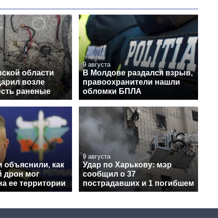
9 августа
вской области
В Молдове раздался взрыв,
дарил возле
правоохранители нашли
есть раненые
обломки БПЛА
9 августа
 объяснили, как
Удар по Харькову: мэр
й дрон мог
сообщил о 37
на ее территории
пострадавших и 1 погибшем