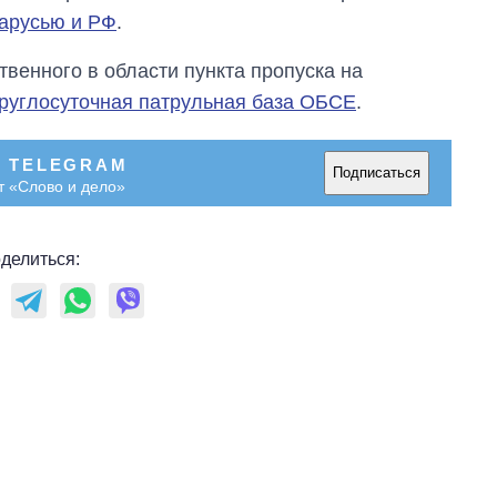
арусью и РФ
.
твенного в области пункта пропуска на
руглосуточная патрульная база ОБСЕ
.
В TELEGRAM
Подписаться
т «Слово и дело»
делиться: