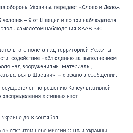
ва обороны Украины, передает «Слово и Дело».
 человек – 9 от Швеции и по три наблюдателя
рисполь самолетом наблюдения SAAB 340
ательного полета над территорией Украины
ости, содействие наблюдению за выполнением
роля над вооружениями. Материалы,
батываться в Швеции», – сказано в сообщении.
т осуществлен по решению Консультативной
Восемь
о распределения активных квот
массированных
ударов по Украине
за лето: Киев и
 Украине до 8 сентября.
область стали
главной целью рф
а об открытом небе миссии США и Украины