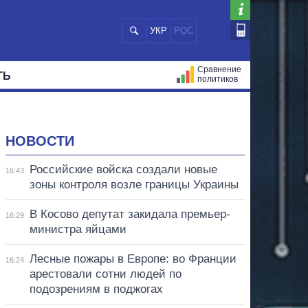
УКР
РОС
Сравнение
ТЬ
политиков
СТРАЦИЙ
МЭРЫ
ВСЕ ПЕРСОНЫ
НОВОСТИ
Российские войска создали новые
16:43
зоны контроля возле границы Украины
В Косово депутат закидала премьер-
16:29
министра яйцами
Лесные пожары в Европе: во Франции
16:24
арестовали сотни людей по
подозрениям в поджогах