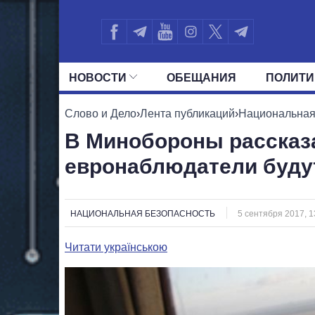
НОВОСТИ
ОБЕЩАНИЯ
ПОЛИТИ
ВСЕ ПОЛИТИКИ
ПРЕЗИДЕНТ И ОФ
Слово и Дело
›
Лента публикаций
›
Национальная
В Минобороны рассказа
евронаблюдатели будут
НАЦИОНАЛЬНАЯ БЕЗОПАСНОСТЬ
5 сентября 2017, 1
Читати українською