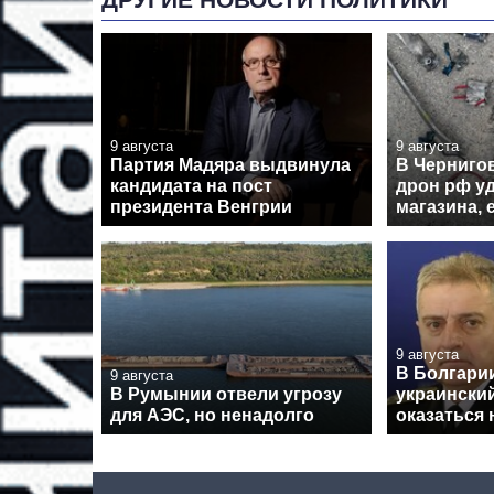
9 августа
9 августа
Партия Мадяра выдвинула
В Черниго
кандидата на пост
дрон рф у
президента Венгрии
магазина, 
9 августа
В Болгарии
9 августа
В Румынии отвели угрозу
украински
для АЭС, но ненадолго
оказаться 