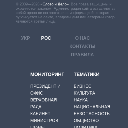
© 2009—2026
«Слово и Дело»
.
Все права защищены и
охраняются законом. Администрация сайта оставляет за
собой право не соглашаться с информацией, которая
публикуется на сайте, владельцами или авторами которой
являются третьи лица.
УКР
РОС
О НАС
КОНТАКТЫ
ПРАВИЛА
МОНИТОРИНГ
ТЕМАТИКИ
ПРЕЗИДЕНТ И
БИЗНЕС
ОФИС
КУЛЬТУРА
ВЕРХОВНАЯ
НАУКА
РАДА
НАЦИОНАЛЬНАЯ
КАБИНЕТ
БЕЗОПАСНОСТЬ
МИНИСТРОВ
ОБЩЕСТВО
ГЛАВЫ
ПОЛИТИКА