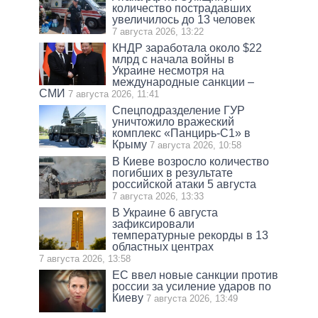
количество пострадавших
увеличилось до 13 человек
7 августа 2026, 13:22
КНДР заработала около $22
млрд с начала войны в
Украине несмотря на
международные санкции –
СМИ
7 августа 2026, 11:41
Спецподразделение ГУР
уничтожило вражеский
комплекс «Панцирь-С1» в
Крыму
7 августа 2026, 10:58
В Киеве возросло количество
погибших в результате
российской атаки 5 августа
7 августа 2026, 13:33
В Украине 6 августа
зафиксировали
температурные рекорды в 13
областных центрах
7 августа 2026, 13:58
ЕС ввел новые санкции против
россии за усиление ударов по
Киеву
7 августа 2026, 13:49