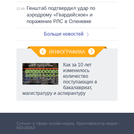
Генштаб подтвердил удар по
12:49
аэродрому «Гвардейское» и
поражение РЛС в Оленевке
Больше новостей
ИНФОГРАФИКА
еля
Как за 10 лет
изменилось
количество
поступающих в
бакалавриат,
магистратуру и аспирантуру
Субъект в сфере онлайн-медиа. Идентификатор медиа –
R40-05063