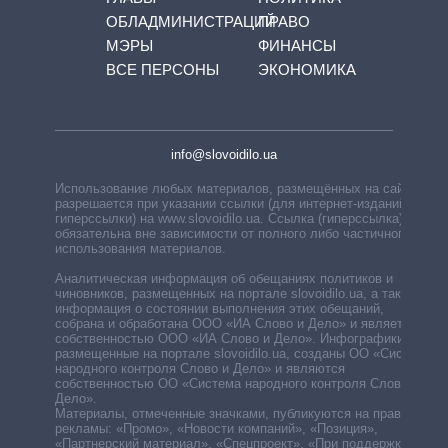
ОБЛАДМИНИСТРАЦИЙ
ПРАВО
МЭРЫ
ФИНАНСЫ
ВСЕ ПЕРСОНЫ
ЭКОНОМИКА
info@slovoidilo.ua
Использование любых материалов, размещённых на сайте,
разрешается при указании ссылки (для интернет-изданий —
гиперссылки) на www.slovoidilo.ua. Ссылка (гиперссылка)
обязательна вне зависимости от полного либо частичного
использования материалов.
Аналитическая информация об обещаниях политиков и
чиновников, размещенных на портале slovoidilo.ua, а также
информация о состоянии выполнения этих обещаний,
собрана и обработана ООО «ИА Слово и Дело» и является
собственностью ООО «ИА Слово и Дело». Инфографики,
размещенные на портале slovoidilo.ua, созданы ОО «Система
народного контроля Слово и Дело» и являются
собственностью ОО «Система народного контроля Слово и
Дело».
Материалы, отмеченные значками, публикуются на правах
рекламы: «Промо», «Новости компаний», «Позиция»,
«Партнерский материал», «Спецпроект», «При поддержке».