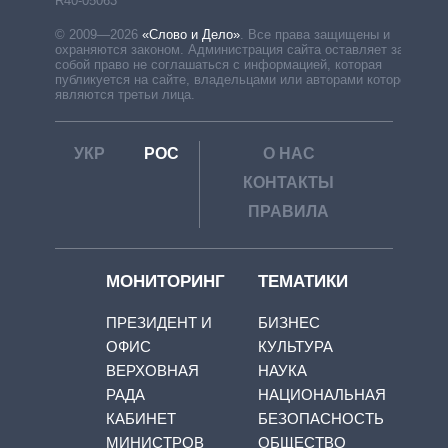
R40-05063
© 2009—2026
«Слово и Дело»
.
Все права защищены и
охраняются законом. Администрация сайта оставляет за
собой право не соглашаться с информацией, которая
публикуется на сайте, владельцами или авторами которой
являются третьи лица.
УКР
РОС
О НАС
КОНТАКТЫ
ПРАВИЛА
МОНИТОРИНГ
ТЕМАТИКИ
ПРЕЗИДЕНТ И
БИЗНЕС
ОФИС
КУЛЬТУРА
ВЕРХОВНАЯ
НАУКА
РАДА
НАЦИОНАЛЬНАЯ
КАБИНЕТ
БЕЗОПАСНОСТЬ
МИНИСТРОВ
ОБЩЕСТВО