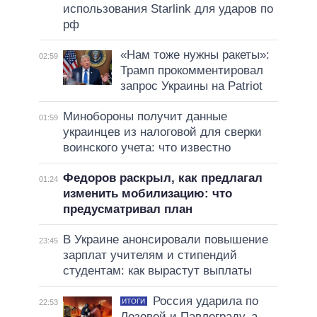
использования Starlink для ударов по
рф
«Нам тоже нужны ракеты»:
02:59
Трамп прокомментировал
запрос Украины на Patriot
Минобороны получит данные
01:59
украинцев из налоговой для сверки
воинского учета: что известно
Федоров раскрыл, как предлагал
01:24
изменить мобилизацию: что
предусматривал план
В Украине анонсировали повышение
23:45
зарплат учителям и стипендий
студентам: как вырастут выплаты
Россия ударила по
ИТОГИ
22:53
Лозовой и Павлограду, а