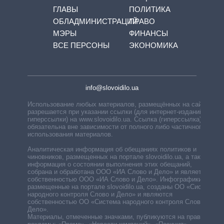
ГЛАВЫ
ПОЛИТИКА
ОБЛАДМИНИСТРАЦИЙ
ПРАВО
МЭРЫ
ФИНАНСЫ
ВСЕ ПЕРСОНЫ
ЭКОНОМИКА
info@slovoidilo.ua
Использование любых материалов, размещённых на сайте,
разрешается при указании ссылки (для интернет-изданий —
гиперссылки) на www.slovoidilo.ua. Ссылка (гиперссылка)
обязательна вне зависимости от полного либо частичного
использования материалов.
Аналитическая информация об обещаниях политиков и
чиновников, размещенных на портале slovoidilo.ua, а также
информация о состоянии выполнения этих обещаний,
собрана и обработана ООО «ИА Слово и Дело» и является
собственностью ООО «ИА Слово и Дело». Инфографики,
размещенные на портале slovoidilo.ua, созданы ОО «Система
народного контроля Слово и Дело» и являются
собственностью ОО «Система народного контроля Слово и
Дело».
Материалы, отмеченные значками, публикуются на правах