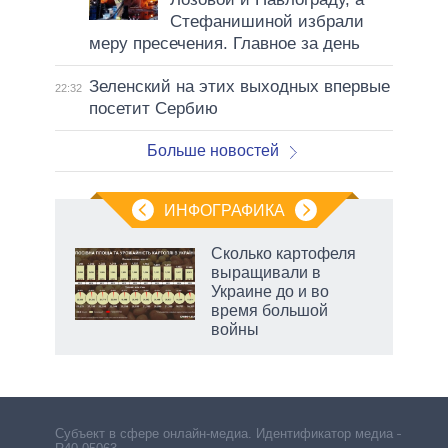
Стефанишиной избрали
меру пресечения. Главное за день
Зеленский на этих выходных впервые
22:32
посетит Сербию
Больше новостей
ИНФОГРАФИКА
рифы
Сколько картофеля
у в
выращивали в
 на
Украине до и во
время большой
войны
Субъект в сфере онлайн-медиа. Идентификатор медиа –