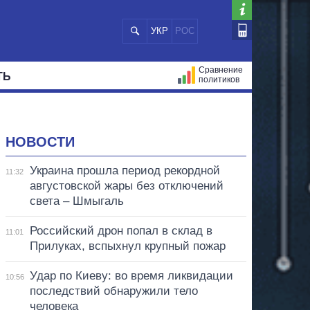
УКР
РОС
Сравнение
ТЬ
политиков
СТРАЦИЙ
МЭРЫ
ВСЕ ПЕРСОНЫ
НОВОСТИ
Украина прошла период рекордной
11:32
августовской жары без отключений
света – Шмыгаль
Российский дрон попал в склад в
11:01
Прилуках, вспыхнул крупный пожар
Удар по Киеву: во время ликвидации
10:56
последствий обнаружили тело
человека