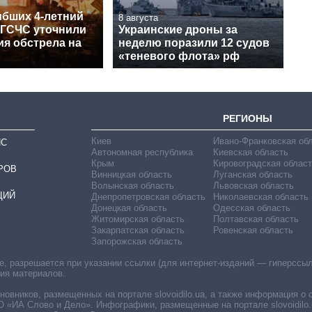
ибших 4-летний
8 августа
 ГСЧС уточнили
Украинские дроны за
ия обстрела на
неделю поразили 12 судов
«теневого флота» рф
РЕГИОНЫ
Киев
Ивано-Франковская об
ИС
Автономная республика
Киевская область
Крым
Кировоградская област
РОВ
Винницкая область
Луганская область
Волынская область
Львовская область
ЦИЙ
Днепропетровская область
Николаевская область
Донецкая область
Одесская область
Житомирская область
Полтавская область
Закарпатская область
Ровенская область
Запорожская область
 разрешается при указании ссылки (для интернет-изданий — гиперссылки
ния материалов.
овников, размещенных на портале slovoidilo.ua, а также информация о 
«ИА Слово и Дело». Инфографики, размещенные на портале slovoidilo.