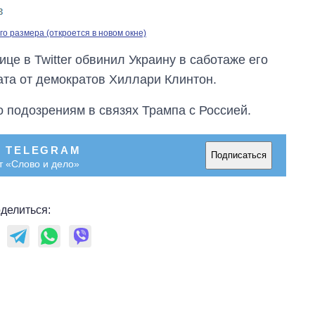
о размера (откроется в новом окне)
це в Twitter обвинил Украину в саботаже его
та от демократов Хиллари Клинтон.
 подозрениям в связях Трампа с Россией.
В TELEGRAM
Подписаться
т «Слово и дело»
делиться: