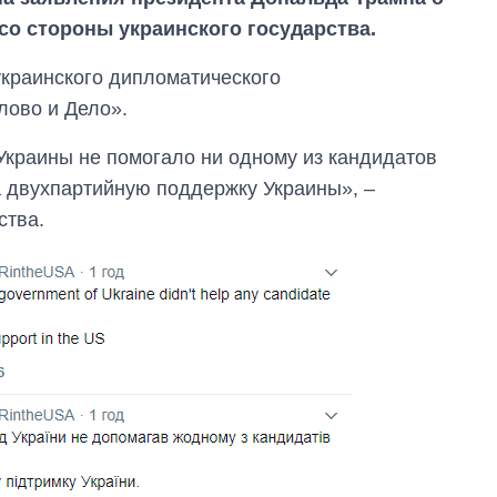
со стороны украинского государства.
украинского дипломатического
лово и Дело».
Украины не помогало ни одному из кандидатов
 двухпартийную поддержку Украины», –
ства.
Сколько
картофеля
выращивали в
Украине до и во
время большой
войны