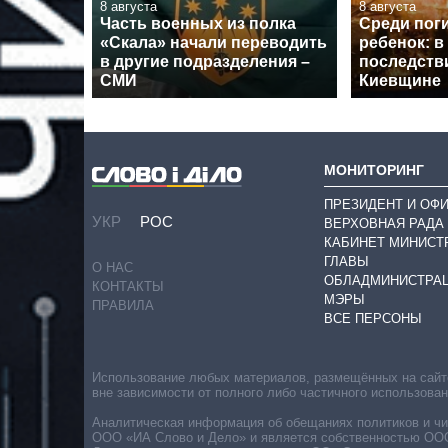
8 августа
8 августа
Часть военных из полка
Среди пог
«Скала» начали переводить
ребенок: в
в другие подразделения –
последств
СМИ
Киевщине
МОНИТОРИНГ
ПРЕЗИДЕНТ И ОФ
УКР
РОС
ВЕРХОВНАЯ РАДА
КАБИНЕТ МИНИСТ
ГЛАВЫ
О НАС
ОБЛАДМИНИСТРА
КОНТАКТЫ
МЭРЫ
ПРАВИЛА
ВСЕ ПЕРСОНЫ
Использование любых материалов, размещённых на сайте,
вне зависимости от полного либо частичного использова
Аналитическая информация об обещаниях политиков и чин
ООО «ИА Слово и Дело» и является собственностью ООО 