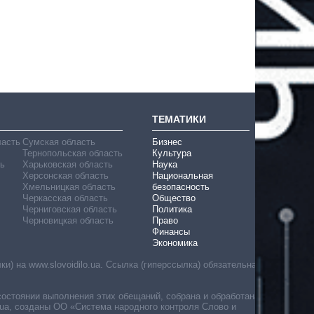
ТЕМАТИКИ
ласть
Сумская область
Бизнес
Тернопольская область
Культура
ь
Харьковская область
Наука
Херсонская область
Национальная
Хмельницкая область
безопасность
Черкасская область
Общество
Черниговская область
Политика
Черновицкая область
Право
Финансы
Экономика
) на www.slovoidilo.ua. Ссылка (гиперссылка) обязательна
состоянии выполнения этих обещаний, собрана и обработана
ua, созданы ОО «Система народного контроля Слово и