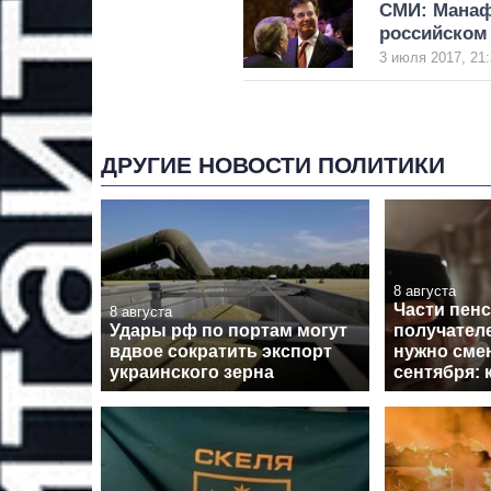
СМИ: Манаф
российском
3 июля 2017, 21:
ДРУГИЕ НОВОСТИ ПОЛИТИКИ
8 августа
Части пен
8 августа
Удары рф по портам могут
получател
вдвое сократить экспорт
нужно смен
украинского зерна
сентября: 