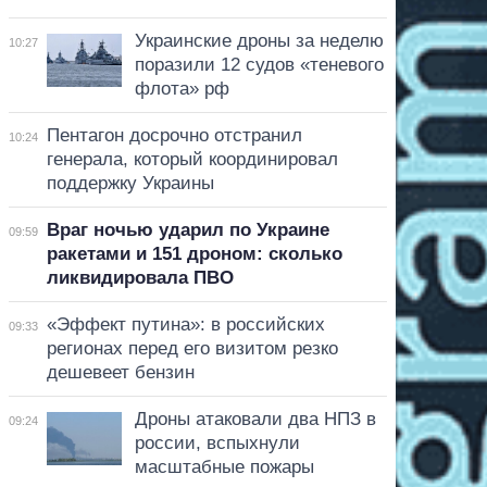
Украинские дроны за неделю
10:27
поразили 12 судов «теневого
флота» рф
Пентагон досрочно отстранил
10:24
генерала, который координировал
поддержку Украины
Враг ночью ударил по Украине
09:59
ракетами и 151 дроном: сколько
ликвидировала ПВО
«Эффект путина»: в российских
09:33
регионах перед его визитом резко
дешевеет бензин
Дроны атаковали два НПЗ в
09:24
россии, вспыхнули
масштабные пожары