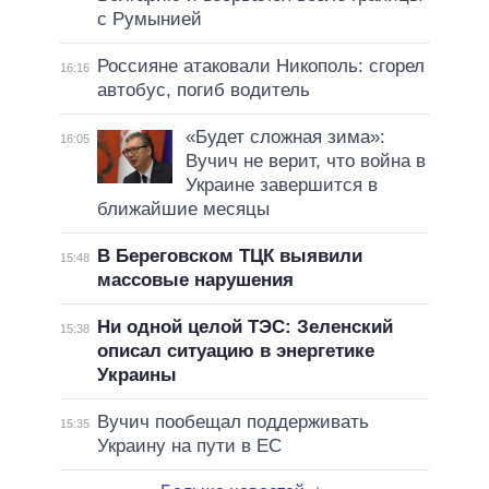
с Румынией
Россияне атаковали Никополь: сгорел
16:16
автобус, погиб водитель
«Будет сложная зима»:
16:05
Вучич не верит, что война в
Украине завершится в
ближайшие месяцы
В Береговском ТЦК выявили
15:48
массовые нарушения
Ни одной целой ТЭС: Зеленский
15:38
описал ситуацию в энергетике
Украины
Вучич пообещал поддерживать
15:35
Украину на пути в ЕС