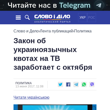
УКР
РОС
НОВОСТИ
Слово и Дело
›
Лента публикаций
›
Политика
Закон об
ОБЕЩАНИЯ
ЛЕНТА
ПОЛИТИКА
украиноязычных
СОБЫТИЯ
ЭКОНОМИКА
ПОЛИТИКИ
квотах на ТВ
СТАТЬИ
ОБЩЕСТВО
ИНФОГРАФИКА
МНЕНИЯ
МИР
ВСЕ ПОЛИТИКИ
заработает с октября
ОБЗОРЫ
ПРЕЗИДЕНТ И ОФИС
ВИДЕО
ДАЙДЖЕСТЫ
ВЕРХОВНАЯ РАДА
ПОЛИТИКА
ПОДДЕРЖАТЬ
КАБИНЕТ МИНИСТРОВ
13 июня 2017, 11:08
ГЛАВЫ ОБЛАДМИНИСТРАЦИЙ
СРАВНЕНИЕ ПОЛИТИКОВ
Читати українською
МЭРЫ
ВСЕ ПЕРСОНЫ