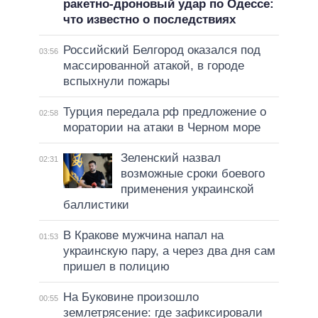
ракетно-дроновый удар по Одессе:
что известно о последствиях
Российский Белгород оказался под
03:56
массированной атакой, в городе
вспыхнули пожары
Турция передала рф предложение о
02:58
моратории на атаки в Черном море
Зеленский назвал
02:31
возможные сроки боевого
применения украинской
баллистики
В Кракове мужчина напал на
01:53
украинскую пару, а через два дня сам
пришел в полицию
На Буковине произошло
00:55
землетрясение: где зафиксировали