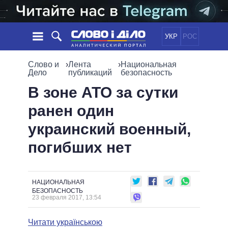
УКР
РОС
НОВОСТИ
Слово и
›
Лента
›
Национальная
Дело
публикаций
безопасность
ОБЕЩАНИЯ
ЛЕНТА
ПОЛИТИКА
В зоне АТО за сутки
СОБЫТИЯ
ЭКОНОМИКА
ранен один
ПОЛИТИКИ
СТАТЬИ
ОБЩЕСТВО
украинский военный,
ИНФОГРАФИКА
МНЕНИЯ
МИР
ВСЕ ПОЛИТИКИ
погибших нет
ОБЗОРЫ
ПРЕЗИДЕНТ И ОФИС
ВИДЕО
ДАЙДЖЕСТЫ
ВЕРХОВНАЯ РАДА
ПОДДЕРЖАТЬ
КАБИНЕТ МИНИСТРОВ
НАЦИОНАЛЬНАЯ
ГЛАВЫ ОБЛАДМИНИСТРАЦИЙ
БЕЗОПАСНОСТЬ
СРАВНЕНИЕ ПОЛИТИКОВ
23 февраля 2017, 13:54
МЭРЫ
ВСЕ ПЕРСОНЫ
Читати українською