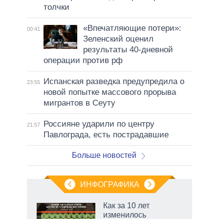
толчки
«Впечатляющие потери»:
00:41
Зеленский оценил
результаты 40-дневной
операции против рф
Испанская разведка предупредила о
23:55
новой попытке массового прорыва
мигрантов в Сеуту
Россияне ударили по центру
21:57
Павлограда, есть пострадавшие
Больше новостей
ИНФОГРАФИКА
 как
Как за 10 лет
чипы
изменилось