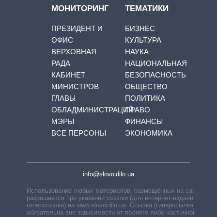
МОНИТОРИНГ
ТЕМАТИКИ
ПРЕЗИДЕНТ И
БИЗНЕС
ОФИС
КУЛЬТУРА
ВЕРХОВНАЯ
НАУКА
РАДА
НАЦИОНАЛЬНАЯ
КАБИНЕТ
БЕЗОПАСНОСТЬ
МИНИСТРОВ
ОБЩЕСТВО
ГЛАВЫ
ПОЛИТИКА
ОБЛАДМИНИСТРАЦИЙ
ПРАВО
МЭРЫ
ФИНАНСЫ
ВСЕ ПЕРСОНЫ
ЭКОНОМИКА
info@slovoidilo.ua
Использование любых материалов, размещённых на сайте,
разрешается при указании ссылки (для интернет-изданий —
гиперссылки) на www.slovoidilo.ua. Ссылка (гиперссылка)
обязательна вне зависимости от полного либо частичного