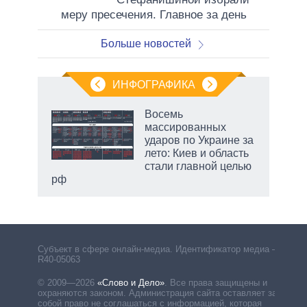
меру пресечения. Главное за день
Больше новостей
ИНФОГРАФИКА
рифы
Восемь
у в
массированных
 на
ударов по Украине за
лето: Киев и область
стали главной целью
рф
Субъект в сфере онлайн-медиа. Идентификатор медиа –
R40-05063
© 2009—2026
«Слово и Дело»
.
Все права защищены и
охраняются законом. Администрация сайта оставляет за
собой право не соглашаться с информацией, которая