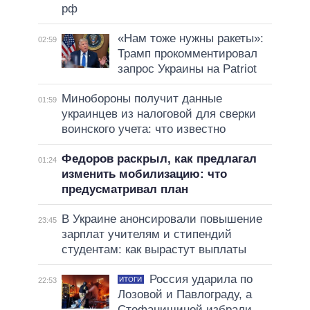
рф
«Нам тоже нужны ракеты»:
02:59
Трамп прокомментировал
запрос Украины на Patriot
Минобороны получит данные
01:59
украинцев из налоговой для сверки
воинского учета: что известно
Федоров раскрыл, как предлагал
01:24
изменить мобилизацию: что
предусматривал план
В Украине анонсировали повышение
23:45
зарплат учителям и стипендий
студентам: как вырастут выплаты
Россия ударила по
ИТОГИ
22:53
Лозовой и Павлограду, а
Стефанишиной избрали