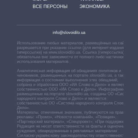
ВСЕ ПЕРСОНЫ
ЭКОНОМИКА
info@slovoidilo.ua
Использование любых материалов, размещённых на сайте,
разрешается при указании ссылки (для интернет-изданий —
гиперссылки) на www.slovoidilo.ua. Ссылка (гиперссылка)
обязательна вне зависимости от полного либо частичного
использования материалов.
Аналитическая информация об обещаниях политиков и
чиновников, размещенных на портале slovoidilo.ua, а также
информация о состоянии выполнения этих обещаний,
собрана и обработана ООО «ИА Слово и Дело» и является
собственностью ООО «ИА Слово и Дело». Инфографики,
размещенные на портале slovoidilo.ua, созданы ОО «Система
народного контроля Слово и Дело» и являются
собственностью ОО «Система народного контроля Слово и
Дело».
Материалы, отмеченные значками, публикуются на правах
рекламы: «Промо», «Новости компаний», «Позиция»,
«Партнерский материал», «Спецпроект», «При поддержке».
Редакция не несет ответственности за факты и оценочные
суждения, обнародованные в рекламных материалах.
Согласно украинскому законодательству ответственность за