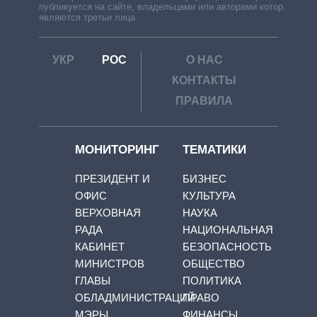
публикуется на сайте, владельцами или авторами которой
являются третьи лица.
УКР
РОС
О НАС
КОНТАКТЫ
ПРАВИЛА
МОНИТОРИНГ
ТЕМАТИКИ
ПРЕЗИДЕНТ И
БИЗНЕС
ОФИС
КУЛЬТУРА
ВЕРХОВНАЯ
НАУКА
РАДА
НАЦИОНАЛЬНАЯ
КАБИНЕТ
БЕЗОПАСНОСТЬ
МИНИСТРОВ
ОБЩЕСТВО
ГЛАВЫ
ПОЛИТИКА
ОБЛАДМИНИСТРАЦИЙ
ПРАВО
МЭРЫ
ФИНАНСЫ