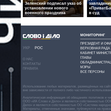
Зеленский подписал указ об
завладени
установлении нового
«ПриватБа
военного праздника
в суд
МОНИТОРИНГ
ПРЕЗИДЕНТ И ОФ
УКР
РОС
ВЕРХОВНАЯ РАДА
КАБИНЕТ МИНИСТ
ГЛАВЫ
О НАС
ОБЛАДМИНИСТРА
КОНТАКТЫ
МЭРЫ
ПРАВИЛА
ВСЕ ПЕРСОНЫ
Использование любых материалов, размещённых на сайте,
вне зависимости от полного либо частичного использова
Аналитическая информация об обещаниях политиков и чин
ООО «ИА Слово и Дело» и является собственностью ООО 
Дело» и являются собственностью ОО «Система народног
Материалы, отмеченные значками, публикуются на права