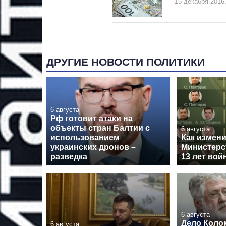
15 декабря 2016,
ДРУГИЕ НОВОСТИ ПОЛИТИКИ
6 августа
Рф готовит атаки на
объекты стран Балтии с
6 августа
использованием
Как измен
украинских дронов –
Министерс
разведка
13 лет вой
6 августа
Дело Коло
6 августа