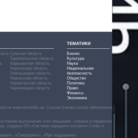
ТЕМАТИКИ
ласть
Сумская область
Бизнес
Тернопольская область
Культура
ь
Харьковская область
Наука
Херсонская область
Национальная
Хмельницкая область
безопасность
Черкасская область
Общество
Черниговская область
Политика
Черновицкая область
Право
Финансы
Экономика
) на www.slovoidilo.ua. Ссылка (гиперссылка) обязательна
состоянии выполнения этих обещаний, собрана и обработана
ua, созданы ОО «Система народного контроля Слово и
ериал», «Спецпроект», «При поддержке».