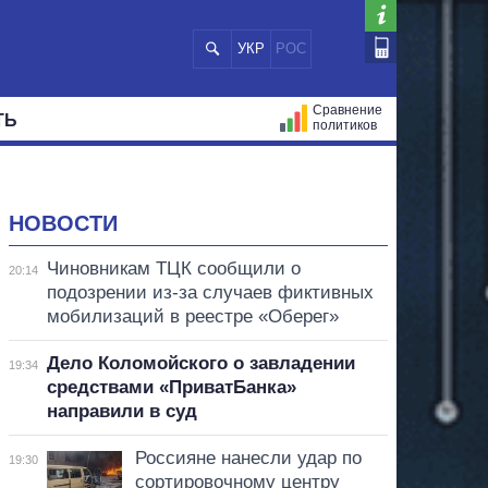
УКР
РОС
Сравнение
ТЬ
политиков
СТРАЦИЙ
МЭРЫ
ВСЕ ПЕРСОНЫ
НОВОСТИ
Чиновникам ТЦК сообщили о
20:14
подозрении из-за случаев фиктивных
мобилизаций в реестре «Оберег»
Дело Коломойского о завладении
19:34
средствами «ПриватБанка»
направили в суд
Россияне нанесли удар по
19:30
сортировочному центру