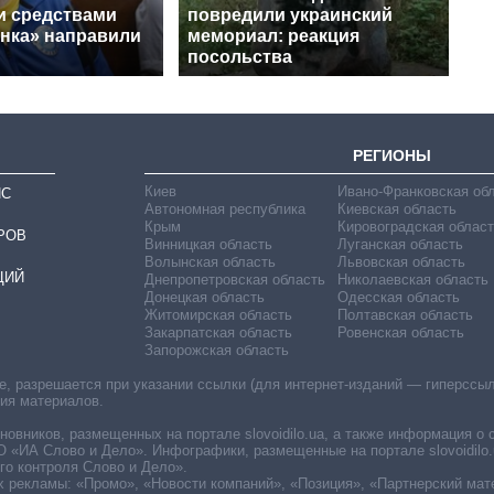
и средствами
повредили украинский
нка» направили
мемориал: реакция
посольства
РЕГИОНЫ
Киев
Ивано-Франковская об
ИС
Автономная республика
Киевская область
Крым
Кировоградская област
РОВ
Винницкая область
Луганская область
Волынская область
Львовская область
ЦИЙ
Днепропетровская область
Николаевская область
Донецкая область
Одесская область
Житомирская область
Полтавская область
Закарпатская область
Ровенская область
Запорожская область
 разрешается при указании ссылки (для интернет-изданий — гиперссылки
ния материалов.
овников, размещенных на портале slovoidilo.ua, а также информация о 
«ИА Слово и Дело». Инфографики, размещенные на портале slovoidilo.
о контроля Слово и Дело».
х рекламы: «Промо», «Новости компаний», «Позиция», «Партнерский мат