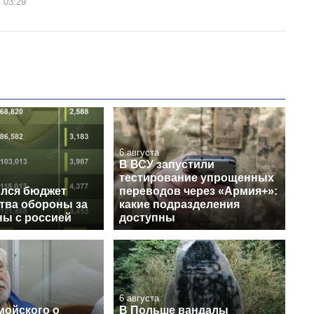
 03:29
6 августа
В ВСУ запустили
тестирование упрощенных
ился бюджет
переводов через «Армия+»:
тва обороны за
какие подразделения
ны с россией
доступны
6 августа
мойского о
В Польше вандалы