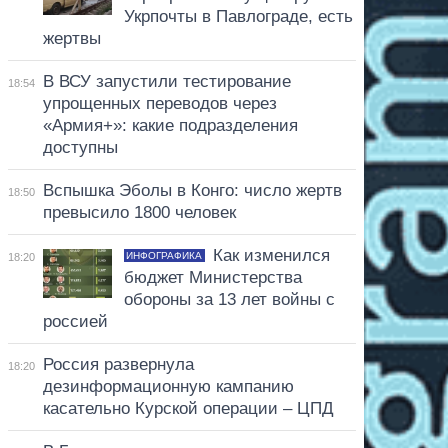
Укрпочты в Павлограде, есть
жертвы
В ВСУ запустили тестирование
18:54
упрощенных переводов через
«Армия+»: какие подразделения
доступны
Вспышка Эболы в Конго: число жертв
18:50
превысило 1800 человек
Как изменился
ИНФОГРАФИКА
18:20
бюджет Министерства
обороны за 13 лет войны с
россией
Россия развернула
18:20
дезинформационную кампанию
касательно Курской операции – ЦПД