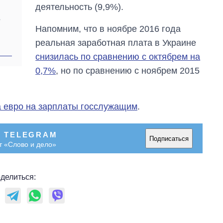
войны с россией
деятельность (9,9%).
в
Напомним, что в ноябре 2016 года
реальная заработная плата в Украине
снизилась по сравнению с октябрем на
0,7%
, но по сравнению с ноябрем 2015
 евро на зарплаты госслужащим
.
В TELEGRAM
Подписаться
т «Слово и дело»
делиться: