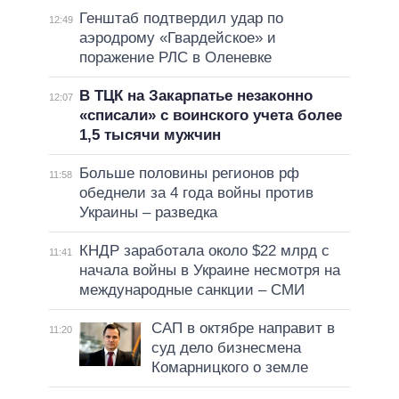
Генштаб подтвердил удар по
12:49
аэродрому «Гвардейское» и
поражение РЛС в Оленевке
В ТЦК на Закарпатье незаконно
12:07
«списали» с воинского учета более
1,5 тысячи мужчин
Больше половины регионов рф
11:58
обеднели за 4 года войны против
Украины – разведка
КНДР заработала около $22 млрд с
11:41
начала войны в Украине несмотря на
международные санкции – СМИ
САП в октябре направит в
11:20
суд дело бизнесмена
Комарницкого о земле