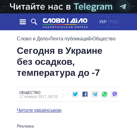
УКР
РОС
НОВОСТИ
Слово и Дело
›
Лента публикаций
›
Общество
Сегодня в Украине
ОБЕЩАНИЯ
ЛЕНТА
ПОЛИТИКА
без осадков,
СОБЫТИЯ
ЭКОНОМИКА
ПОЛИТИКИ
температура до -7
СТАТЬИ
ОБЩЕСТВО
ИНФОГРАФИКА
МНЕНИЯ
МИР
ВСЕ ПОЛИТИКИ
ОБЗОРЫ
ПРЕЗИДЕНТ И ОФИС
ВИДЕО
ОБЩЕСТВО
ДАЙДЖЕСТЫ
17 января 2017, 08:33
ВЕРХОВНАЯ РАДА
ПОДДЕРЖАТЬ
КАБИНЕТ МИНИСТРОВ
Читати українською
ГЛАВЫ ОБЛАДМИНИСТРАЦИЙ
СРАВНЕНИЕ ПОЛИТИКОВ
МЭРЫ
ВСЕ ПЕРСОНЫ