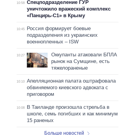
Спецподразделение ГУР
10:58
уничтожило вражеский комплекс
«Панцирь-С1» в Крыму
Россия формирует боевые
10:45
подразделения из украинских
военнопленных – ISW
Оккупанты атаковали БПЛА
10:27
рынок на Сумщине, есть
тяжелораненые
Апелляционная палата оштрафовала
10:10
обвиняемого киевского адвоката с
приговором
В Таиланде произошла стрельба в
10:08
школе, семь погибших и как минимум
15 раненых
Больше новостей