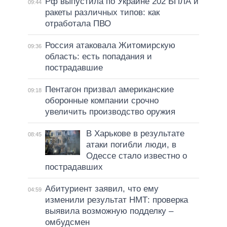
Рф выпустила по Украине 202 БПЛА и
09:44
ракеты различных типов: как
отработала ПВО
Россия атаковала Житомирскую
09:36
область: есть попадания и
пострадавшие
Пентагон призвал американские
09:18
оборонные компании срочно
увеличить производство оружия
В Харькове в результате
08:45
атаки погибли люди, в
Одессе стало известно о
пострадавших
Абитуриент заявил, что ему
04:59
изменили результат НМТ: проверка
выявила возможную подделку –
омбудсмен