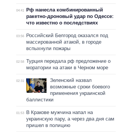
Рф нанесла комбинированный
04:41
ракетно-дроновый удар по Одессе:
что известно о последствиях
Российский Белгород оказался под
03:56
массированной атакой, в городе
вспыхнули пожары
Турция передала рф предложение о
02:58
моратории на атаки в Черном море
Зеленский назвал
02:31
возможные сроки боевого
применения украинской
баллистики
В Кракове мужчина напал на
01:53
украинскую пару, а через два дня сам
пришел в полицию