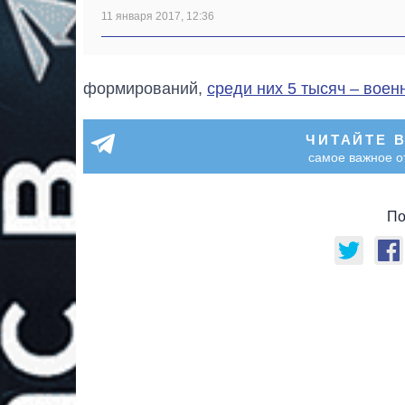
11 января 2017, 12:36
формирований,
среди них 5 тысяч – вое
ЧИТАЙТЕ 
самое важное о
По