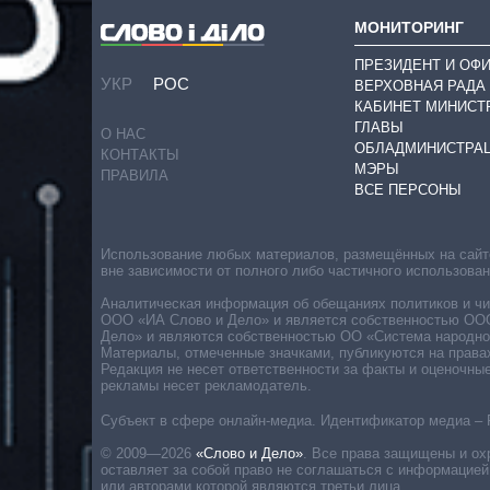
МОНИТОРИНГ
ПРЕЗИДЕНТ И ОФ
УКР
РОС
ВЕРХОВНАЯ РАДА
КАБИНЕТ МИНИСТ
ГЛАВЫ
О НАС
ОБЛАДМИНИСТРА
КОНТАКТЫ
МЭРЫ
ПРАВИЛА
ВСЕ ПЕРСОНЫ
Использование любых материалов, размещённых на сайте,
вне зависимости от полного либо частичного использова
Аналитическая информация об обещаниях политиков и чин
ООО «ИА Слово и Дело» и является собственностью ООО 
Дело» и являются собственностью ОО «Система народног
Материалы, отмеченные значками, публикуются на права
Редакция не несет ответственности за факты и оценочны
рекламы несет рекламодатель.
Субъект в сфере онлайн-медиа. Идентификатор медиа – 
© 2009—2026
«Слово и Дело»
.
Все права защищены и ох
оставляет за собой право не соглашаться с информацией
или авторами которой являются третьи лица.