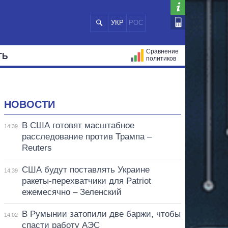
УКР
РОС
Сравнение
ТЬ
политиков
СТРАЦИЙ
МЭРЫ
ВСЕ ПЕРСОНЫ
НОВОСТИ
В США готовят масштабное
14:39
расследование против Трампа –
Reuters
США будут поставлять Украине
14:39
ракеты-перехватчики для Patriot
ежемесячно – Зеленский
В Румынии затопили две баржи, чтобы
14:02
спасти работу АЭС