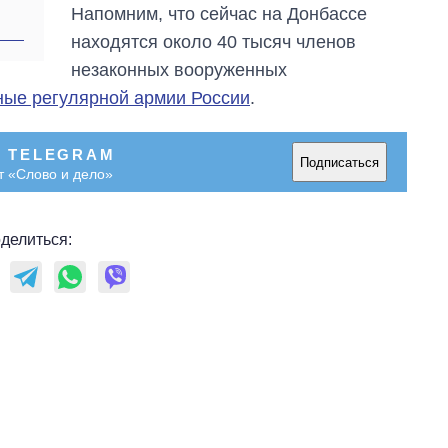
Напомним, что сейчас на Донбассе
находятся около 40 тысяч членов
незаконных вооруженных
нные регулярной армии России
.
В TELEGRAM
Подписаться
т «Слово и дело»
делиться: