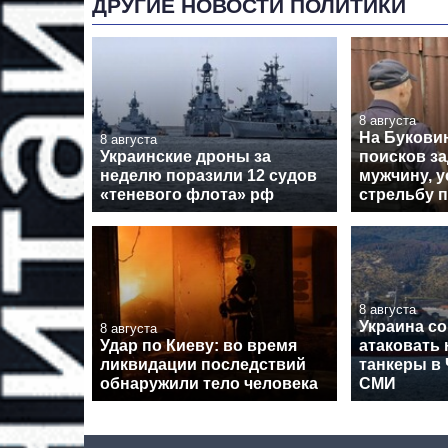
ДРУГИЕ НОВОСТИ ПОЛИТИКИ
8 августа
На Буковин
8 августа
Украинские дроны за
поисков з
неделю поразили 12 судов
мужчину, 
«теневого флота» рф
стрельбу 
8 августа
Украина со
8 августа
Удар по Киеву: во время
атаковать
ликвидации последствий
танкеры в
обнаружили тело человека
СМИ