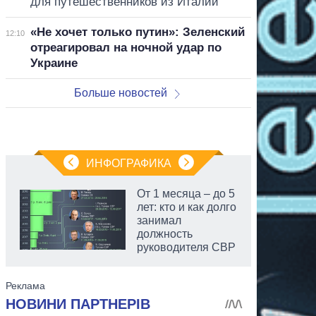
для путешественников из Италии
«Не хочет только путин»: Зеленский
12:10
отреагировал на ночной удар по
Украине
Больше новостей
ИНФОГРАФИКА
От 1 месяца – до 5
лет: кто и как долго
занимал
должность
руководителя СВР