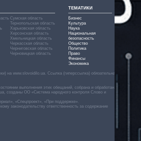
ТЕМАТИКИ
ласть
Сумская область
Бизнес
Тернопольская область
Культура
ь
Харьковская область
Наука
Херсонская область
Национальная
Хмельницкая область
безопасность
Черкасская область
Общество
Черниговская область
Политика
Черновицкая область
Право
Финансы
Экономика
) на www.slovoidilo.ua. Ссылка (гиперссылка) обязательна
состоянии выполнения этих обещаний, собрана и обработана
ua, созданы ОО «Система народного контроля Слово и
ериал», «Спецпроект», «При поддержке».
скому законодательству ответственность за содержание