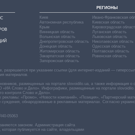
РЕГИОНЫ
Киев
Ивано-Франковская об
ИС
Автономная республика
Киевская область
Крым
Кировоградская област
РОВ
Винницкая область
Луганская область
Волынская область
Львовская область
ЦИЙ
Днепропетровская область
Николаевская область
Донецкая область
Одесская область
Житомирская область
Полтавская область
Закарпатская область
Ровенская область
Запорожская область
 разрешается при указании ссылки (для интернет-изданий — гиперссылки
ния материалов.
овников, размещенных на портале slovoidilo.ua, а также информация о 
«ИА Слово и Дело». Инфографики, размещенные на портале slovoidilo.
о контроля Слово и Дело».
х рекламы: «Промо», «Новости компаний», «Позиция», «Партнерский мат
е суждения, обнародованные в рекламных материалах. Согласно украин
R40-05063
раняются законом. Администрация сайта
, которая публикуется на сайте, владельцами