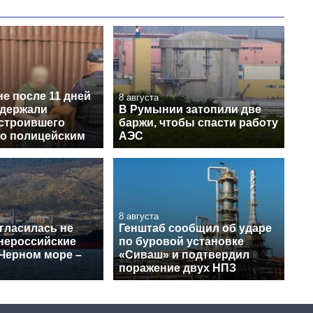
е после 11 дней
8 августа
адержали
В Румынии затопили две
устроившего
баржи, чтобы спасти работу
по полицейским
АЭС
8 августа
гласилась не
Генштаб сообщил об ударе
 нероссийские
по буровой установке
 Черном море –
«Сиваш» и подтвердил
поражение двух НПЗ