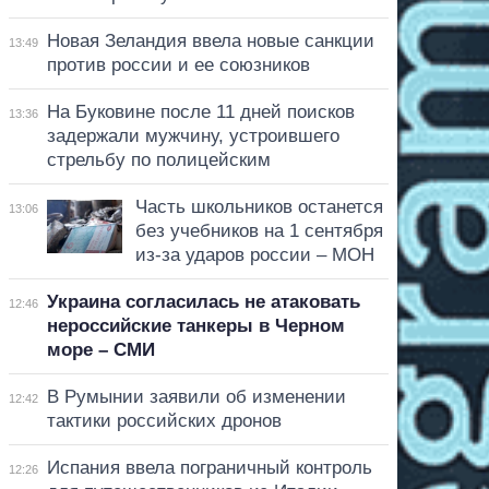
Новая Зеландия ввела новые санкции
13:49
против россии и ее союзников
На Буковине после 11 дней поисков
13:36
задержали мужчину, устроившего
стрельбу по полицейским
Часть школьников останется
13:06
без учебников на 1 сентября
из-за ударов россии – МОН
Украина согласилась не атаковать
12:46
нероссийские танкеры в Черном
море – СМИ
В Румынии заявили об изменении
12:42
тактики российских дронов
Испания ввела пограничный контроль
12:26