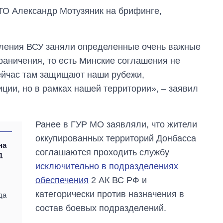
ТО Александр Мотузяник на брифинге,
еления ВСУ заняли определенные очень важные
раничения, то есть Минские соглашения не
сейчас там защищают наши рубежи,
ции, но в рамках нашей территории», – заявил
Ранее в ГУР МО заявляли, что жители
Сколько
оккупированных территорий Донбасса
на
картофеля
соглашаются проходить службу
выращивали в
1
Украине до и во
исключительно в подразделениях
время большой
обеспечения
2 АК ВС РФ и
войны
категорически против назначения в
да
состав боевых подразделений.