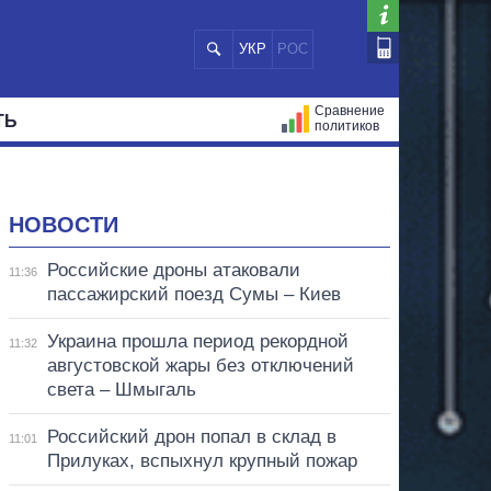
УКР
РОС
Сравнение
ТЬ
политиков
СТРАЦИЙ
МЭРЫ
ВСЕ ПЕРСОНЫ
НОВОСТИ
Российские дроны атаковали
11:36
пассажирский поезд Сумы – Киев
Украина прошла период рекордной
11:32
августовской жары без отключений
света – Шмыгаль
Российский дрон попал в склад в
11:01
Прилуках, вспыхнул крупный пожар