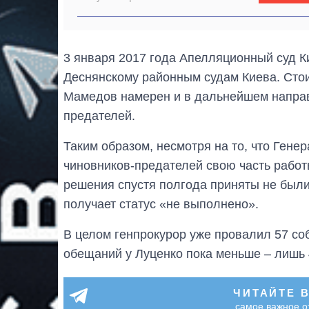
3 января 2017 года Апелляционный суд К
Деснянскому районным судам Киева. Стои
Мамедов намерен и в дальнейшем направ
предателей.
Таким образом, несмотря на то, что Гене
чиновников-предателей свою часть рабо
решения спустя полгода приняты не был
получает статус «не выполнено».
В целом генпрокурор уже провалил 57 с
обещаний у Луценко пока меньше – лишь 
ЧИТАЙТЕ 
самое важное о