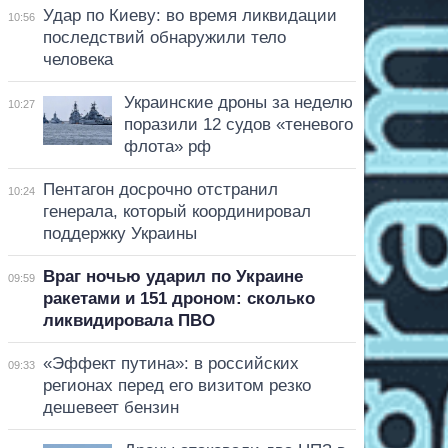
Удар по Киеву: во время ликвидации
10:56
последствий обнаружили тело
человека
Украинские дроны за неделю
10:27
поразили 12 судов «теневого
флота» рф
Пентагон досрочно отстранил
10:24
генерала, который координировал
поддержку Украины
Враг ночью ударил по Украине
09:59
ракетами и 151 дроном: сколько
ликвидировала ПВО
«Эффект путина»: в российских
09:33
регионах перед его визитом резко
дешевеет бензин