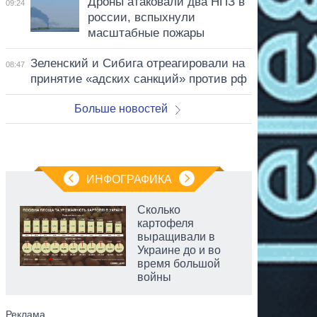
Дроны атаковали два НПЗ в
09:24
россии, вспыхнули
масштабные пожары
Зеленский и Сибига отреагировали на
08:47
принятие «адских санкций» против рф
Больше новостей
ИНФОГРАФИКА
Сколько
картофеля
выращивали в
Украине до и во
время большой
войны
аспирант