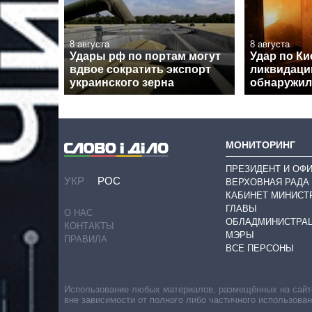
8 августа
8 августа
Удары рф по портам могут
Удар по Ки
вдвое сократить экспорт
ликвидаци
украинского зерна
обнаружил
МОНИТОРИНГ
ПРЕЗИДЕНТ И ОФ
УКР
РОС
ВЕРХОВНАЯ РАДА
КАБИНЕТ МИНИСТ
ГЛАВЫ
О НАС
ОБЛАДМИНИСТРА
КОНТАКТЫ
МЭРЫ
ПРАВИЛА
ВСЕ ПЕРСОНЫ
Использование любых материалов, размещённых на сайте,
вне зависимости от полного либо частичного использова