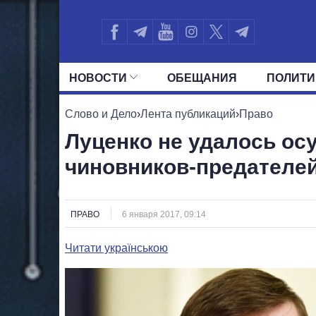
НОВОСТИ
ОБЕЩАНИЯ
ПОЛИТИ
ВСЕ ПОЛИТИКИ
ПРЕЗИДЕНТ И ОФ
Слово и Дело
›
Лента публикаций
›
Право
Луценко не удалось ос
чиновников-предателе
ПРАВО
6 января 2017, 09:14
Читати українською