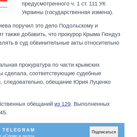
предусмотренного ч. 1 ст. 111 УК
Украины (государственная измена).
иева поручил это дело Подольскому и
т также добавить, что прокурор Крыма Гюндуз
лять в суд обвинительные акты относительно
ральная прокуратура по части крымских
ты сделала, соответствующие судебные
и, следовательно, обещание Юрия Луценко
обственных обещаний
из 129
. Выполненных
45.
В TELEGRAM
Подписаться
т «Слово и дело»