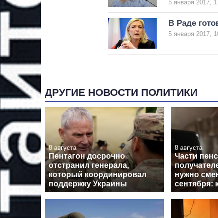
5 января 2017, 1
В Раде гото
5 января 2017, 1
ДРУГИЕ НОВОСТИ ПОЛИТИКИ
8 августа
8 августа
Пентагон досрочно
Части пен
отстранил генерала,
получател
который координировал
нужно смен
поддержку Украины
сентября: 