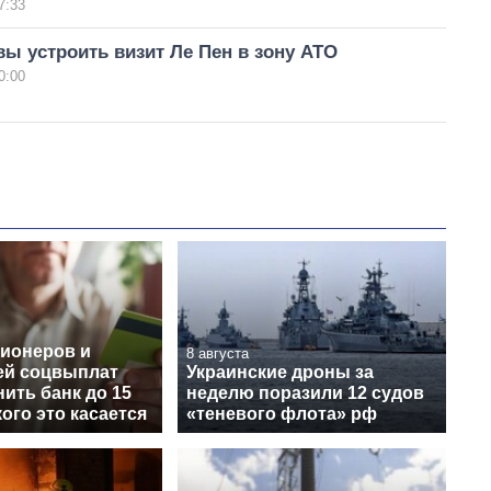
7:33
вы устроить визит Ле Пен в зону АТО
0:00
сионеров и
8 августа
ей соцвыплат
Украинские дроны за
ить банк до 15
неделю поразили 12 судов
кого это касается
«теневого флота» рф