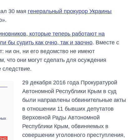
дал 30 мая
генеральный прокурор Украины
о».
иновников, которые теперь работают на
 бы судить как очно, так и заочно
. Вместе с
: ни он, ни его ведомство не имеют
м, что они могут сделать для осуждения
е следствие.
29 декабря 2016 года Прокуратурой
Автономной Республики Крым в суд
От 1 месяца – до 5
лет: кто и как долго
были направлены обвинительные акты
занимал
в отношении 11 бывших депутатов
должность
руководителя СВР
Верховной Рады Автономной
ных
Республики Крым, обвиняемых в
совершении уголовного преступления,
ЕНО