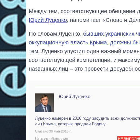
Между тем, соответствующее обещание 
Юрий Луценко
, напоминает «Слово и Дел
По словам Луценко,
бывших украинских ч
оккупационную власть Крыма, должны были
тем, Луценко упустил один важный момент
соответствующей компетенции, и максиму
названных лиц – это провести досудебно
Юрий Луценко
Луценко намерен в 2016 году засудить всех должност
лиц Крыма, которые предали Родину
Сказано 30 мая 2016 г.
Статус обещания:
НЕ ВЫПОЛН