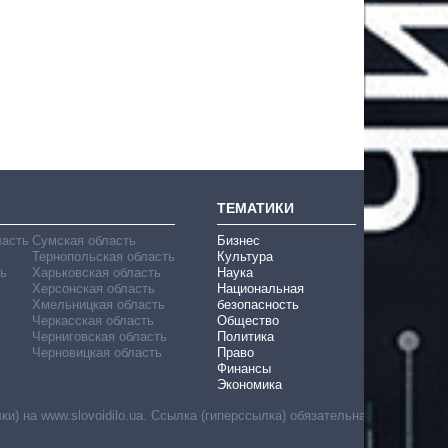
ТЕМАТИКИ
ласть
Сумская область
Бизнес
Тернопольская область
Культура
ь
Харьковская область
Наука
Херсонская область
Национальная
Хмельницкая область
безопасность
Черкасская область
Общество
Черниговская область
Политика
Черновицкая область
Право
Финансы
Экономика
) на www.slovoidilo.ua. Ссылка (гиперссылка) обязательна