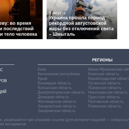
8 августа
Украина прошла период
еву: во время
рекордной августовской
и последствий
жары без отключений света
и тело человека
– Шмыгаль
РЕГИОНЫ
Киев
Ивано-Франковская об
ИС
Автономная республика
Киевская область
Крым
Кировоградская област
РОВ
Винницкая область
Луганская область
Волынская область
Львовская область
ЦИЙ
Днепропетровская область
Николаевская область
Донецкая область
Одесская область
Житомирская область
Полтавская область
Закарпатская область
Ровенская область
Запорожская область
 разрешается при указании ссылки (для интернет-изданий — гиперссылки
ния материалов.