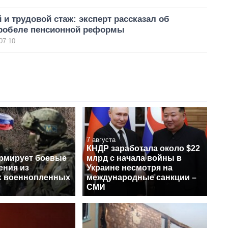
и трудовой стаж: эксперт рассказал об
робеле пенсионной реформы
07:10
7 августа
КНДР заработала около $22
рмирует боевые
млрд с начала войны в
ения из
Украине несмотря на
х военнопленных
международные санкции –
СМИ