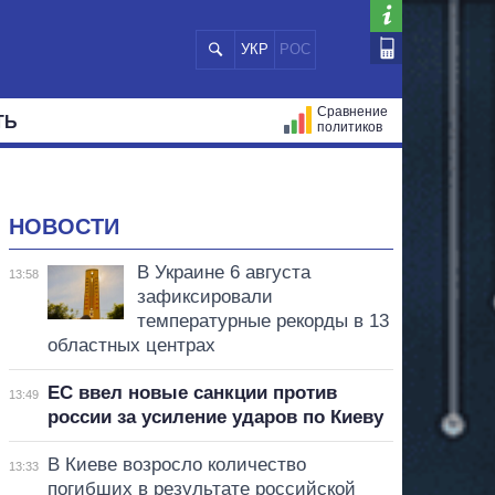
УКР
РОС
Сравнение
ТЬ
политиков
СТРАЦИЙ
МЭРЫ
ВСЕ ПЕРСОНЫ
НОВОСТИ
В Украине 6 августа
13:58
зафиксировали
температурные рекорды в 13
областных центрах
ЕС ввел новые санкции против
13:49
россии за усиление ударов по Киеву
В Киеве возросло количество
13:33
погибших в результате российской