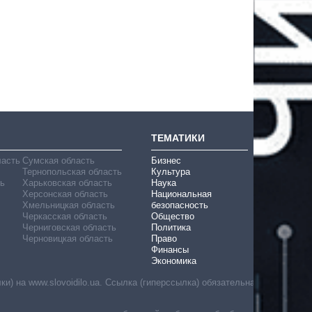
ТЕМАТИКИ
ласть
Сумская область
Бизнес
Тернопольская область
Культура
ь
Харьковская область
Наука
Херсонская область
Национальная
Хмельницкая область
безопасность
Черкасская область
Общество
Черниговская область
Политика
Черновицкая область
Право
Финансы
Экономика
) на www.slovoidilo.ua. Ссылка (гиперссылка) обязательна