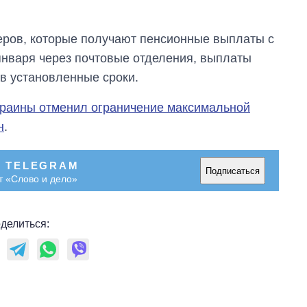
бакалавриат,
магистратуру и
аспирантуру
еров, которые получают пенсионные выплаты с
5 января через почтовые отделения, выплаты
в установленные сроки.
краины отменил ограничение максимальной
н
.
В TELEGRAM
Подписаться
т «Слово и дело»
делиться: