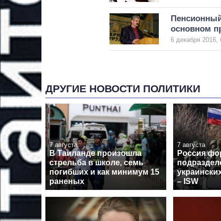
Пенсионный 
основном п
6 декабря 2016, 
ДРУГИЕ НОВОСТИ ПОЛИТИКИ
7 августа
7 августа
В Таиланде произошла
Россия фо
стрельба в школе, семь
подраздел
погибших и как минимум 15
украински
раненых
– ISW