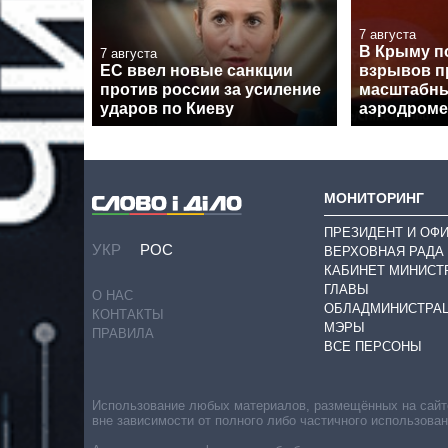
7 августа
В Крыму п
7 августа
ЕС ввел новые санкции
взрывов п
против россии за усиление
масштабны
ударов по Киеву
аэродроме
МОНИТОРИНГ
ПРЕЗИДЕНТ И ОФ
УКР
РОС
ВЕРХОВНАЯ РАДА
КАБИНЕТ МИНИСТ
ГЛАВЫ
О НАС
ОБЛАДМИНИСТРА
КОНТАКТЫ
МЭРЫ
ПРАВИЛА
ВСЕ ПЕРСОНЫ
Использование любых материалов, размещённых на сайте,
вне зависимости от полного либо частичного использова