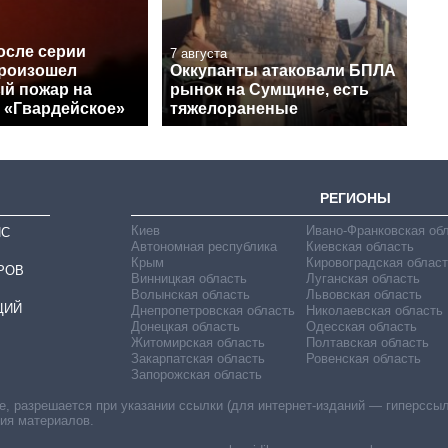
осле серии
7 августа
роизошел
Оккупанты атаковали БПЛА
й пожар на
рынок на Сумщине, есть
 «Гвардейское»
тяжелораненые
РЕГИОНЫ
Киев
Ивано-Франковская об
ИС
Автономная республика
Киевская область
Крым
Кировоградская област
РОВ
Винницкая область
Луганская область
Волынская область
Львовская область
ЦИЙ
Днепропетровская область
Николаевская область
Донецкая область
Одесская область
Житомирская область
Полтавская область
Закарпатская область
Ровенская область
Запорожская область
 разрешается при указании ссылки (для интернет-изданий — гиперссылки
ния материалов.