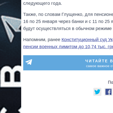
следующего года.
Также, по словам Глущенко, для пенсион
16 по 25 января через банки и с 11 по 2
будут осуществляться в обычном режиме 
Напомним, ранее
Конституционный суд У
пенсии военных лимитом до 10,74 тыс. гр
ЧИТАЙТЕ 
самое важное о
По