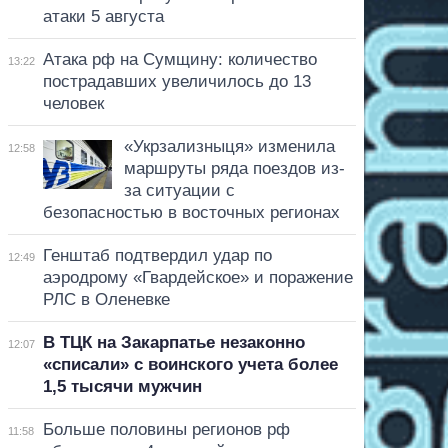
атаки 5 августа
Атака рф на Сумщину: количество
13:22
пострадавших увеличилось до 13
человек
«Укрзализныця» изменила
12:58
маршруты ряда поездов из-
за ситуации с
безопасностью в восточных регионах
Генштаб подтвердил удар по
12:49
аэродрому «Гвардейское» и поражение
РЛС в Оленевке
В ТЦК на Закарпатье незаконно
12:07
«списали» с воинского учета более
1,5 тысячи мужчин
Больше половины регионов рф
11:58