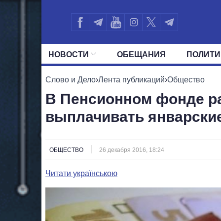
НОВОСТИ
ОБЕЩАНИЯ
ПОЛИТИ
ВСЕ ПОЛИТИКИ
ПРЕЗИДЕНТ И ОФ
Слово и Дело
›
Лента публикаций
›
Общество
В Пенсионном фонде ра
выплачивать январски
ОБЩЕСТВО
26 декабря 2016, 18:24
Читати українською