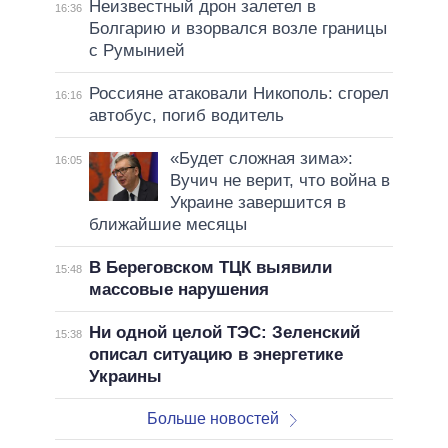
Неизвестный дрон залетел в
16:36
Болгарию и взорвался возле границы
с Румынией
Россияне атаковали Никополь: сгорел
16:16
автобус, погиб водитель
«Будет сложная зима»:
16:05
Вучич не верит, что война в
Украине завершится в
ближайшие месяцы
В Береговском ТЦК выявили
15:48
массовые нарушения
Ни одной целой ТЭС: Зеленский
15:38
описал ситуацию в энергетике
Украины
Больше новостей