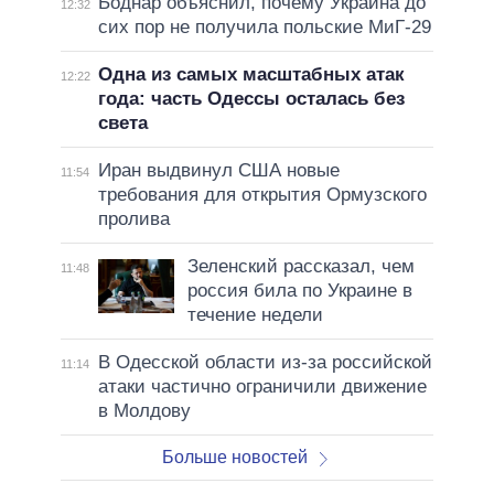
Боднар объяснил, почему Украина до
12:32
сих пор не получила польские МиГ-29
Одна из самых масштабных атак
12:22
года: часть Одессы осталась без
света
Иран выдвинул США новые
11:54
требования для открытия Ормузского
пролива
Зеленский рассказал, чем
11:48
россия била по Украине в
течение недели
В Одесской области из-за российской
11:14
атаки частично ограничили движение
в Молдову
Больше новостей