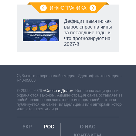
ИНФОГРАФИКА
еля
Дефицит памяти: как
вырос спрос на чипы
за последние годы и
что прогнозируют на
2027-й
Субъект в сфере онлайн-медиа. Идентификатор медиа –
R40-05063
© 2009—2026
«Слово и Дело»
.
Все права защищены и
охраняются законом. Администрация сайта оставляет за
собой право не соглашаться с информацией, которая
публикуется на сайте, владельцами или авторами которой
являются третьи лица.
УКР
РОС
О НАС
КОНТАКТЫ