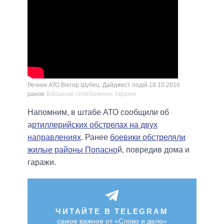
Речник АТО Віктор Шубец. Дайджест подій.18.10.2016
ранок
Військове телебачення України
Напомним, в штабе АТО сообщили об
а
ртиллерийских обстрелах на двух
направлениях
. Ранее
боевики обстреляли
жилые районы Попасно
й, повредив дома и
гаражи.
ЧИТАЙТЕ В TELEGRAM
самое важное от «Слово и дело»