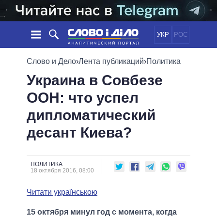
УКР
РОС
НОВОСТИ
Слово и Дело
›
Лента публикаций
›
Политика
Украина в Совбезе
ОБЕЩАНИЯ
ЛЕНТА
ПОЛИТИКА
ООН: что успел
СОБЫТИЯ
ЭКОНОМИКА
ПОЛИТИКИ
дипломатический
СТАТЬИ
ОБЩЕСТВО
ИНФОГРАФИКА
МНЕНИЯ
МИР
ВСЕ ПОЛИТИКИ
десант Киева?
ОБЗОРЫ
ПРЕЗИДЕНТ И ОФИС
ВИДЕО
ДАЙДЖЕСТЫ
ВЕРХОВНАЯ РАДА
ПОЛИТИКА
ПОДДЕРЖАТЬ
КАБИНЕТ МИНИСТРОВ
18 октября 2016, 08:00
ГЛАВЫ ОБЛАДМИНИСТРАЦИЙ
СРАВНЕНИЕ ПОЛИТИКОВ
Читати українською
МЭРЫ
ВСЕ ПЕРСОНЫ
15 октября минул год с момента, когда