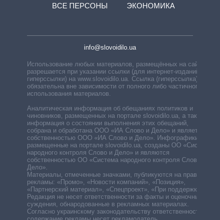
ВСЕ ПЕРСОНЫ
ЭКОНОМИКА
info@slovoidilo.ua
Использование любых материалов, размещённых на сайте,
разрешается при указании ссылки (для интернет-изданий —
гиперссылки) на www.slovoidilo.ua. Ссылка (гиперссылка)
обязательна вне зависимости от полного либо частичного
использования материалов.
Аналитическая информация об обещаниях политиков и
чиновников, размещенных на портале slovoidilo.ua, а также
информация о состоянии выполнения этих обещаний,
собрана и обработана ООО «ИА Слово и Дело» и является
собственностью ООО «ИА Слово и Дело». Инфографики,
размещенные на портале slovoidilo.ua, созданы ОО «Система
народного контроля Слово и Дело» и являются
собственностью ОО «Система народного контроля Слово и
Дело».
Материалы, отмеченные значками, публикуются на правах
рекламы: «Промо», «Новости компаний», «Позиция»,
«Партнерский материал», «Спецпроект», «При поддержке».
Редакция не несет ответственности за факты и оценочные
суждения, обнародованные в рекламных материалах.
Согласно украинскому законодательству ответственность за
содержание рекламы несет рекламодатель.