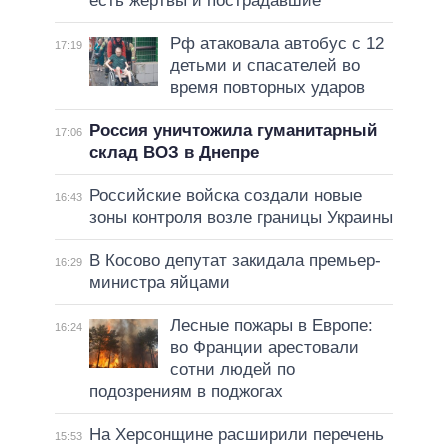
есть жертвы и пострадавшие
Рф атаковала автобус с 12
17:19
детьми и спасателей во
время повторных ударов
Россия уничтожила гуманитарный
17:06
склад ВОЗ в Днепре
Российские войска создали новые
16:43
зоны контроля возле границы Украины
В Косово депутат закидала премьер-
16:29
министра яйцами
Лесные пожары в Европе:
16:24
во Франции арестовали
сотни людей по
подозрениям в поджогах
На Херсонщине расширили перечень
15:53