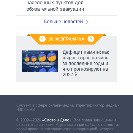
населенных пунктов для
обязательной эвакуации
Больше новостей
ИНФОГРАФИКА
 5
Дефицит памяти: как
го
вырос спрос на чипы
сть
за последние годы и
ВР
что прогнозируют на
2027-й
Субъект в сфере онлайн-медиа. Идентификатор медиа –
R40-05063
© 2009—2026
«Слово и Дело»
.
Все права защищены и
охраняются законом. Администрация сайта оставляет за
собой право не соглашаться с информацией, которая