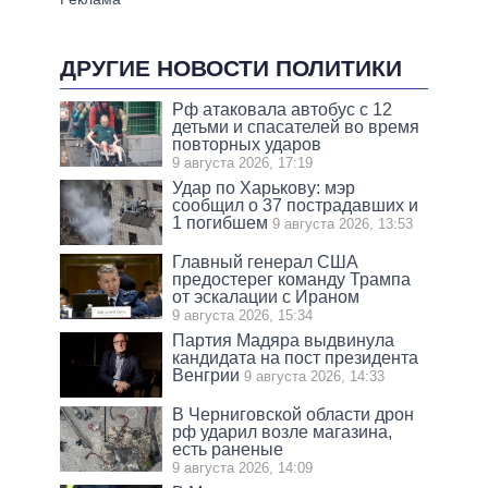
ДРУГИЕ НОВОСТИ ПОЛИТИКИ
Рф атаковала автобус с 12
детьми и спасателей во время
повторных ударов
9 августа 2026, 17:19
Удар по Харькову: мэр
сообщил о 37 пострадавших и
1 погибшем
9 августа 2026, 13:53
Главный генерал США
предостерег команду Трампа
от эскалации с Ираном
9 августа 2026, 15:34
Партия Мадяра выдвинула
кандидата на пост президента
Венгрии
9 августа 2026, 14:33
В Черниговской области дрон
рф ударил возле магазина,
есть раненые
9 августа 2026, 14:09