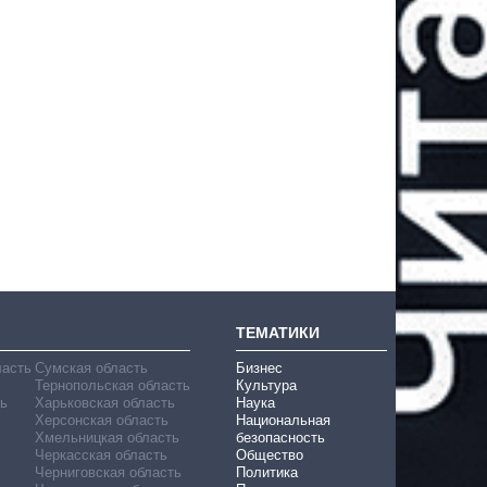
ТЕМАТИКИ
ласть
Сумская область
Бизнес
Тернопольская область
Культура
ь
Харьковская область
Наука
Херсонская область
Национальная
Хмельницкая область
безопасность
Черкасская область
Общество
Черниговская область
Политика