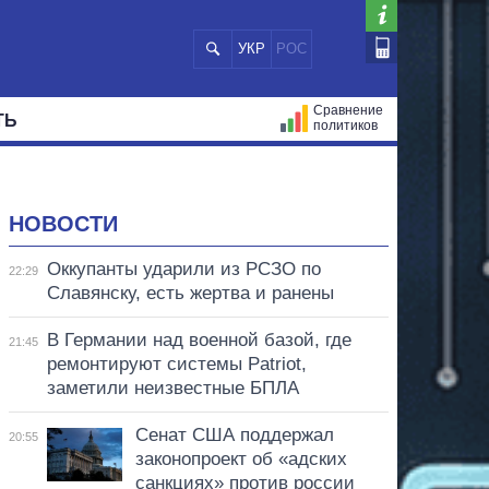
УКР
РОС
Сравнение
ТЬ
политиков
СТРАЦИЙ
МЭРЫ
ВСЕ ПЕРСОНЫ
НОВОСТИ
Оккупанты ударили из РСЗО по
22:29
Славянску, есть жертва и ранены
В Германии над военной базой, где
21:45
ремонтируют системы Patriot,
заметили неизвестные БПЛА
Сенат США поддержал
20:55
законопроект об «адских
санкциях» против россии