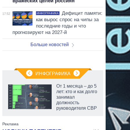
вражеских целей россиян
Дефицит памяти:
ИНФОГРАФИКА
17:52
как вырос спрос на чипы за
последние годы и что
прогнозируют на 2027-й
Больше новостей
ИНФОГРАФИКА
От 1 месяца – до 5
лет: кто и как долго
занимал
должность
руководителя СВР