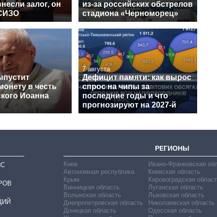
несли залог, он
из-за российских обстрелов
СИЗО
стадиона «Черноморец»
7 августа
ыпустит
Дефицит памяти: как вырос
монету в честь
спрос на чипы за
кого Иоанна
последние годы и что
прогнозируют на 2027-й
РЕГИОНЫ
Киев
Ивано-Франковская об
ИС
Автономная республика
Киевская область
Крым
Кировоградская област
РОВ
Винницкая область
Луганская область
Волынская область
Львовская область
ЦИЙ
Днепропетровская область
Николаевская область
Донецкая область
Одесская область