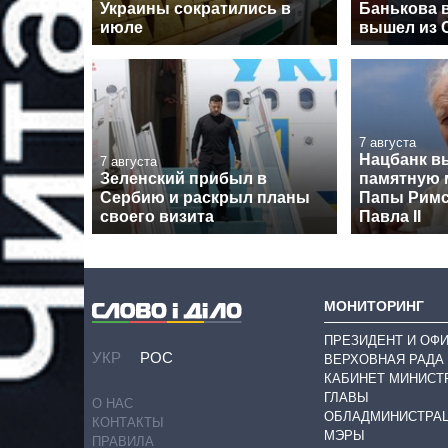
Украины сократились в
Банькова в
июле
вышел из 
7 августа
Нацбанк в
7 августа
Зеленский прибыл в
памятную 
Сербию и раскрыл планы
Папы Римс
своего визита
Павла II
МОНИТОРИНГ
ПРЕЗИДЕНТ И ОФ
УКР
РОС
ВЕРХОВНАЯ РАДА
КАБИНЕТ МИНИСТ
ГЛАВЫ
О НАС
ОБЛАДМИНИСТРА
КОНТАКТЫ
МЭРЫ
ПРАВИЛА