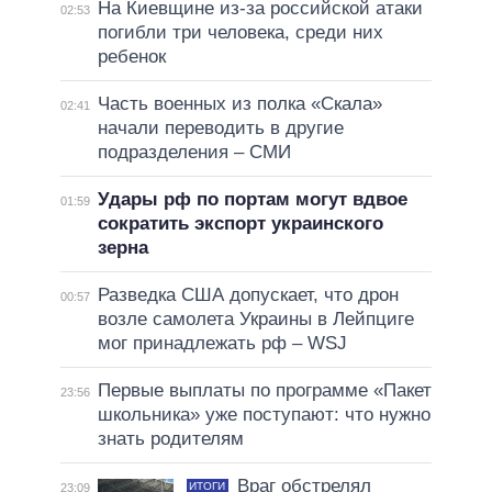
На Киевщине из-за российской атаки
02:53
погибли три человека, среди них
ребенок
Часть военных из полка «Скала»
02:41
начали переводить в другие
подразделения – СМИ
Удары рф по портам могут вдвое
01:59
сократить экспорт украинского
зерна
Разведка США допускает, что дрон
00:57
возле самолета Украины в Лейпциге
мог принадлежать рф – WSJ
Первые выплаты по программе «Пакет
23:56
школьника» уже поступают: что нужно
знать родителям
Враг обстрелял
ИТОГИ
23:09