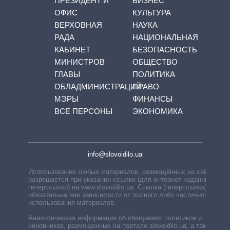
ПРЕЗИДЕНТ И
БИЗНЕС
ОФИС
КУЛЬТУРА
ВЕРХОВНАЯ
НАУКА
РАДА
НАЦИОНАЛЬНАЯ
КАБИНЕТ
БЕЗОПАСНОСТЬ
МИНИСТРОВ
ОБЩЕСТВО
ГЛАВЫ
ПОЛИТИКА
ОБЛАДМИНИСТРАЦИЙ
ПРАВО
МЭРЫ
ФИНАНСЫ
ВСЕ ПЕРСОНЫ
ЭКОНОМИКА
info@slovoidilo.ua
Использование любых материалов, размещённых на сайте,
разрешается при указании ссылки (для интернет-изданий —
гиперссылки) на www.slovoidilo.ua. Ссылка (гиперссылка)
обязательна вне зависимости от полного либо частичного
использования материалов.
Аналитическая информация об обещаниях политиков и
чиновников, размещенных на портале slovoidilo.ua, а также