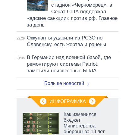
стадион «Черноморец», а
Сенат США поддержал
«адские санкции» против рф. Главное
за день
Оккупанты ударили из РСЗО по
22:29
Славянску, есть жертва и ранены
В Германии над военной базой, где
21:45
ремонтируют системы Patriot,
заметили неизвестные БПЛА
Больше новостей
ИНФОГРАФИКА
Как изменился
бюджет
не за
Министерства
асть
обороны за 13 лет