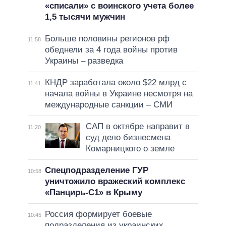
«списали» с воинского учета более
1,5 тысячи мужчин
Больше половины регионов рф
11:58
обеднели за 4 года войны против
Украины – разведка
КНДР заработала около $22 млрд с
11:41
начала войны в Украине несмотря на
международные санкции – СМИ
САП в октябре направит в
11:20
суд дело бизнесмена
Комарницкого о земле
Спецподразделение ГУР
10:58
уничтожило вражеский комплекс
«Панцирь-С1» в Крыму
Россия формирует боевые
10:45
подразделения из украинских