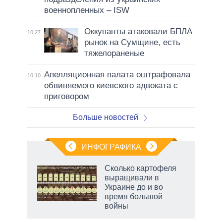
военнопленных – ISW
Оккупанты атаковали БПЛА
10:27
рынок на Сумщине, есть
тяжелораненые
Апелляционная палата оштрафовала
10:10
обвиняемого киевского адвоката с
приговором
Больше новостей
ИНФОГРАФИКА
Сколько картофеля
выращивали в
не за
Украине до и во
асть
время большой
елью
войны