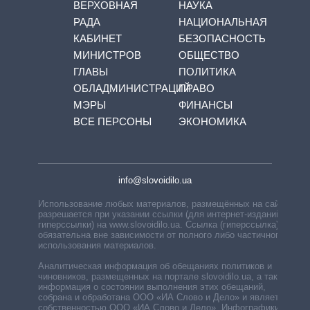
ВЕРХОВНАЯ
НАУКА
РАДА
НАЦИОНАЛЬНАЯ
КАБИНЕТ
БЕЗОПАСНОСТЬ
МИНИСТРОВ
ОБЩЕСТВО
ГЛАВЫ
ПОЛИТИКА
ОБЛАДМИНИСТРАЦИЙ
ПРАВО
МЭРЫ
ФИНАНСЫ
ВСЕ ПЕРСОНЫ
ЭКОНОМИКА
info@slovoidilo.ua
Использование любых материалов, размещённых на сайте,
разрешается при указании ссылки (для интернет-изданий —
гиперссылки) на www.slovoidilo.ua. Ссылка (гиперссылка)
обязательна вне зависимости от полного либо частичного
использования материалов.
Аналитическая информация об обещаниях политиков и
чиновников, размещенных на портале slovoidilo.ua, а также
информация о состоянии выполнения этих обещаний,
собрана и обработана ООО «ИА Слово и Дело» и является
собственностью ООО «ИА Слово и Дело». Инфографики,