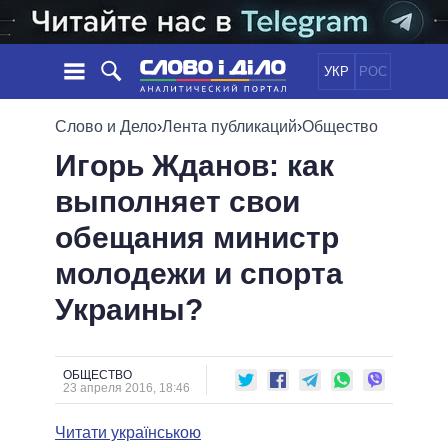
УКР
РОС
НОВОСТИ
Слово и Дело
›
Лента публикаций
›
Общество
Игорь Жданов: как
ОБЕЩАНИЯ
ЛЕНТА
ПОЛИТИКА
выполняет свои
СОБЫТИЯ
ЭКОНОМИКА
ПОЛИТИКИ
обещания министр
СТАТЬИ
ОБЩЕСТВО
ИНФОГРАФИКА
МНЕНИЯ
МИР
ВСЕ ПОЛИТИКИ
молодежи и спорта
ОБЗОРЫ
ПРЕЗИДЕНТ И ОФИС
Украины?
ВИДЕО
ДАЙДЖЕСТЫ
ВЕРХОВНАЯ РАДА
ПОДДЕРЖАТЬ
КАБИНЕТ МИНИСТРОВ
ГЛАВЫ ОБЛАДМИНИСТРАЦИЙ
ОБЩЕСТВО
СРАВНЕНИЕ ПОЛИТИКОВ
23 апреля 2016, 18:46
МЭРЫ
Читати українською
ВСЕ ПЕРСОНЫ