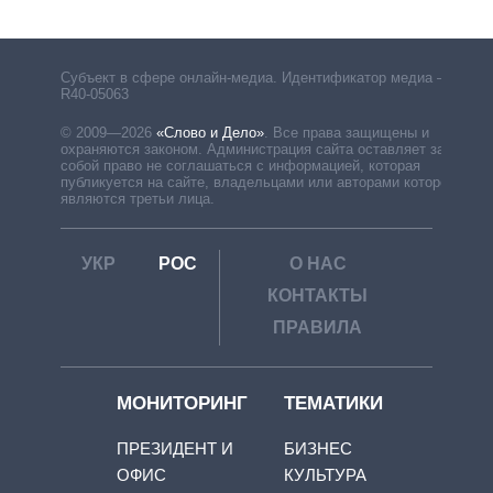
Субъект в сфере онлайн-медиа. Идентификатор медиа –
R40-05063
© 2009—2026
«Слово и Дело»
.
Все права защищены и
охраняются законом. Администрация сайта оставляет за
собой право не соглашаться с информацией, которая
публикуется на сайте, владельцами или авторами которой
являются третьи лица.
УКР
РОС
О НАС
КОНТАКТЫ
ПРАВИЛА
МОНИТОРИНГ
ТЕМАТИКИ
ПРЕЗИДЕНТ И
БИЗНЕС
ОФИС
КУЛЬТУРА