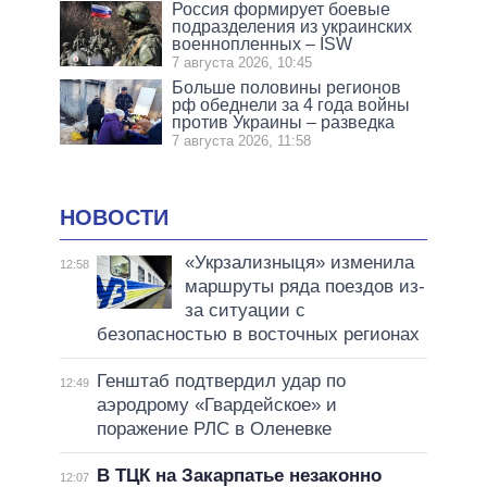
Россия формирует боевые
подразделения из украинских
военнопленных – ISW
7 августа 2026, 10:45
Больше половины регионов
рф обеднели за 4 года войны
против Украины – разведка
7 августа 2026, 11:58
НОВОСТИ
«Укрзализныця» изменила
12:58
маршруты ряда поездов из-
за ситуации с
безопасностью в восточных регионах
Генштаб подтвердил удар по
12:49
аэродрому «Гвардейское» и
поражение РЛС в Оленевке
В ТЦК на Закарпатье незаконно
12:07